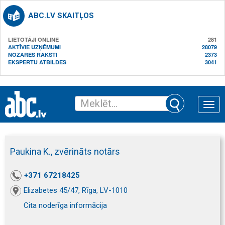
ABC.LV SKAITĻOS
LIETOTĀJI ONLINE
281
AKTĪVIE UZŅĒMUMI
28079
NOZARES RAKSTI
2373
EKSPERTU ATBILDES
3041
Toggle
naviga
Paukina K., zvērināts notārs
+371 67218425
Elizabetes 45/47, Rīga, LV-1010
Cita noderīga informācija