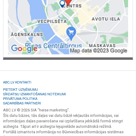
ABC.LV KONTAKTI
PIETEIKT UZŅĒMUMU
SĪKDATŅU IZMANTOŠANAS NOTEIKUMI
PRIVĀTUMA POLITIKA
SADARBĪBAS PARTNERI
ABC.LV © 2026 SIA "heise marketing".
Šīs datu bāzes, tās daļas vai datu bāzē iekļautās informācijas, vai
informācijas daļas pavairošana vai izplatīšana jebkādā formā stingri
aizliegta. Tāpat arī ir aizliegta lejupielāde automātiskā režīmā.
Portālā izmantota informācija no Būvniecības informācijas sistēmas