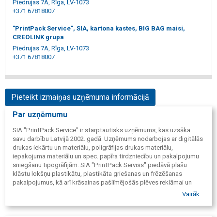
Piedrujas 7A, Rīga, LV-1073
+371 67818007
"PrintPack Service", SIA, kartona kastes, BIG BAG maisi,
CREOLINK grupa
Piedrujas 7A, Rīga, LV-1073
+371 67818007
Pieteikt izmaiņas uzņēmuma informācijā
Par uzņēmumu
SIA "PrintPack Service" ir starptautisks uzņēmums, kas uzsāka
savu darbību Latvijā 2002. gadā. Uzņēmums nodarbojas ar digitālās
drukas iekārtu un materiālu, poligrāfijas drukas materiālu,
iepakojuma materiālu un spec. papīra tirdzniecību un pakalpojumu
sniegšanu tipogrāfijām. SIA "PrintPack Serviss" piedāvā plašu
klāstu lokšņu plastikātu, plastikāta griešanas un frēzēšanas
pakalpojumus, kā arī krāsainas pašlīmējošās plēves reklāmai un
automobiļiem.
Vairāk