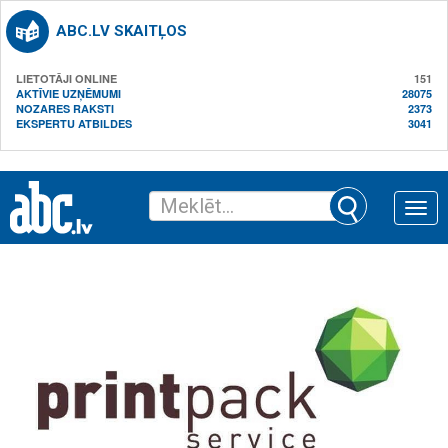
ABC.LV SKAITĻOS
LIETOTĀJI ONLINE
151
AKTĪVIE UZŅĒMUMI
28075
NOZARES RAKSTI
2373
EKSPERTU ATBILDES
3041
Toggle
naviga