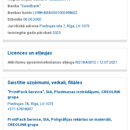
Banka
"Swedbank"
Bankas konts
LV98HABA0551002498622
Dibināts
06.05.2002
Juridiskā adrese
Piedrujas iela 7, Rīga, LV-1073
Iesniegtie gada pārskati
2025
Licences un atļaujas
Atkritumu apsaimniekošanas atļauja
RI21AA0012 / 12.07.2021
Saistītie uzņēmumi, veikali, filiāles
"PrintPack Service", SIA, Plastmasas izstrādājumi, CREOLINK
grupa
Piedrujas 7A, Rīga, LV-1073
+371 67818007
PrintPack Service, SIA, Poligrāfijas iekārtas un materiāli,
CREOLINK grupa