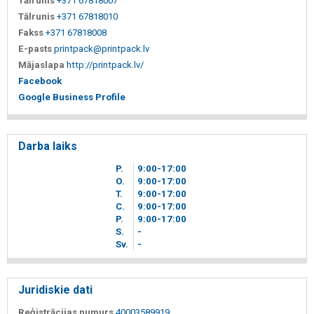
Tālrunis
+371 67818007
Tālrunis
+371 67818010
Fakss
+371 67818008
E-pasts
printpack@printpack.lv
Mājaslapa
http://printpack.lv/
Facebook
Google Business Profile
Darba laiks
P.
9
00
-17
00
O.
9
00
-17
00
T.
9
00
-17
00
C.
9
00
-17
00
P.
9
00
-17
00
S.
-
Sv.
-
Juridiskie dati
Reģistrācijas numurs
40003589919