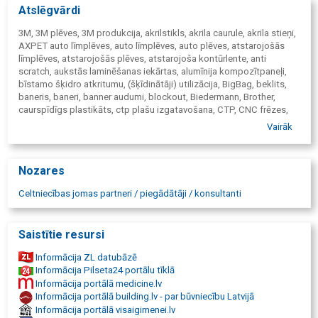
Atslēgvārdi
3M, 3M plēves, 3M produkcija, akrilstikls, akrila caurule, akrila stieņi,
AXPET auto līmplēves, auto līmplēves, auto plēves, atstarojošās
līmplēves, atstarojošās plēves, atstarojoša kontūrlente, anti
scratch, aukstās laminēšanas iekārtas, alumīnija kompozītpaneļi,
bīstamo šķidro atkritumu, (šķīdinātāji) utilizācija, BigBag, beklits,
baneris, baneri, banner audumi, blockout, Biedermann, Brother,
caurspīdīgs plastikāts, ctp plašu izgatavošana, CTP, CNC frēzes,
Duplo, dispersijas līme, Derprosa, DayGraphica, dispersijas laka,
Vairāk
digitālās drukas iekārtas, digitālās drukas printeri, drukas līmplēves,
drukas tekstils, Day-Night līmplēve, DIBOND, frontlist, flatbed
printeris, frēzēšana, frēzēšanas darbi, flekso krāsas, fotofilmu
Nozares
izgatavošana, folija, folija karstspiedei, Flint, fleksogrāfijas krāsas,
fotofilmu izgatavošana sietspiedei, grīdas plēves, HB Fuller,
Celtniecības jomas partneri / piegādātāji / konsultanti
iekārtas un materiāli tipogrāfijām, IBF, kompozītpanelis, Klieverik,
krāsu laboratorija, kalendāru spirāle, karstās laminēšanas iekārtas,
krāsainās līmplēves, krāsainas pašlīmējošas plēves, kalendāru
Saistītie resursi
malas, kalendāru āķīši, kalendāru piederumi, ķīmiskie līdzekļi
tipogrāfijām, līmplēves, laminācijas plēves, laminatori, lamināts,
Informācija ZL datubāzē
laminēšanas plēve, lokšņu plastikāti, līmplēves lielformāta drukai,
Informācija Pilseta24 portālu tīklā
MIMAKI, Marabu, MESH manneris, materiāli grāmatu siešanai, nažu
Informācija portālā medicine.lv
asināšana, Oracal, Orajet, ofseta krāsas, ofseta gumijas, ofseta
Informācija portālā building.lv - par būvniecību Latvijā
plates, orgstikls, organiskais stikls, Pleksiglas, Plexiglas, PMMA,
Informācija portālā visaigimenei.lv
Pet, poliesters, plastikāts, plastikāta plāksnes, plastikāta loksnes,