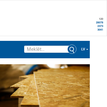
120
28078
2373
3041
LV