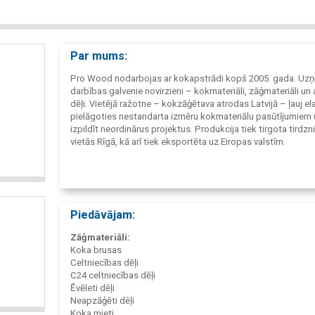
Par mums:
Pro Wood nodarbojas ar kokapstrādi kopš 2005. gada. U
darbības galvenie novirzieni – kokmateriāli, zāģmateriāli un
dēļi. Vietējā ražotne – kokzāģētava atrodas Latvijā – ļauj ela
pielāgoties nestandarta izmēru kokmateriālu pasūtījumiem 
izpildīt neordinārus projektus. Produkcija tiek tirgota tirdzn
vietās Rīgā, kā arī tiek eksportēta uz Eiropas valstīm.
Piedāvājam:
Zāģmateriāli:
Koka brusas
Сeltniecības dēļi
C24 celtniecības dēļi
Ēvēleti dēļi
Neapzāģēti dēļi
Koka mieti