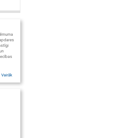
zņēmuma
 apdares
stīgi
un
iecības
Vairāk