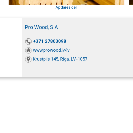
Apdares dēļi
Pro Wood, SIA
+371 27803098
www.prowood.lv/lv
Krustpils 145, Rīga, LV-1057