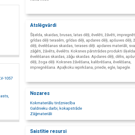
Apdares dēļi:
Apdares dēļi iekšejai apdarei
Apdares dēļi arējai apdarei
Terases dēļi
Atslēgvārdi
Grīdas dēļi
Žogu dēļi
Šķelda, skaidas, brusas, latas dēļi, ēvelēti, žāvēti, impregnēt
Pirts dēļi
grīdas dēļi terasēm, grīdas dēļi, apdares dēļi, apšuves dēļi,
dēļi, ēvelēšanas skaidas, terases dēļi. apdares materiāli, sva
Celtniecības materiāli:
zāģēti, žāvēts, ēvelēts. Koksnes pārstrādes produkti šķelda
OSB plāksnes
ēvelēšanas skaidas, zāģu skaidas. Apdares dēļi, dēlis, apš
Minerālvate
dēļi, žoga dēļi. Koksnes žāvēšana, kalibrēšana, ēvelēšana,
Hidroizolācijas plēve
impregnēšana. Apaļkoku iepirkšana, priede, egle, lapegle.
Apkure:
Zāģmateriālu iepirkšana. Malka, Apkures ogles. kokskaidu b
Kokskaidu briķetes RUF
 LV-1057
kokskaidu granulas.
Kokskaidu granulas 6mm un 8mm
Kurināmā šķelda un kokskaidas
Nozares
gasts,
Kokmateriālu tirdzniecība
Galdnieku darbi, kokapstrāde
Zāģmateriāli
Saistītie resursi