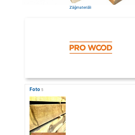
Zāģmateriāli
Foto
5