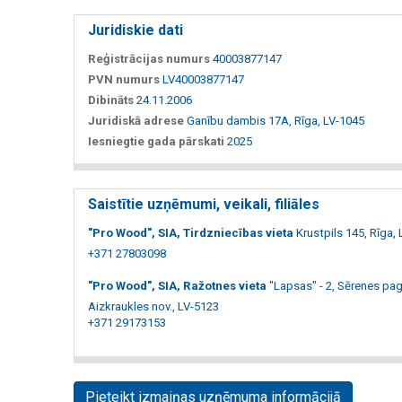
Juridiskie dati
Reģistrācijas numurs
40003877147
PVN numurs
LV40003877147
Dibināts
24.11.2006
Juridiskā adrese
Ganību dambis 17A, Rīga, LV-1045
Iesniegtie gada pārskati
2025
Saistītie uzņēmumi, veikali, filiāles
"Pro Wood", SIA, Tirdzniecības vieta
Krustpils 145, Rīga,
+371 27803098
"Pro Wood", SIA, Ražotnes vieta
"Lapsas" - 2, Sērenes pa
Aizkraukles nov., LV-5123
+371 29173153
Pieteikt izmaiņas uzņēmuma informācijā