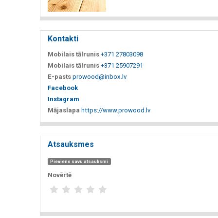
Kontakti
Mobilais tālrunis
+371 27803098
Mobilais tālrunis
+371 25907291
E-pasts
prowood@inbox.lv
Facebook
Instagram
Mājaslapa
https://www.prowood.lv
Atsauksmes
Pievieno savu atsauksmi
Novērtē