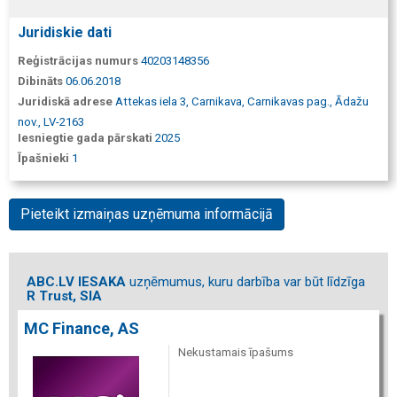
Juridiskie dati
Reģistrācijas numurs
40203148356
Dibināts
06.06.2018
Juridiskā adrese
Attekas iela 3, Carnikava, Carnikavas pag., Ādažu
nov., LV-2163
Iesniegtie gada pārskati
2025
Īpašnieki
1
Pieteikt izmaiņas uzņēmuma informācijā
ABC.LV IESAKA
uzņēmumus, kuru darbība var būt līdzīga
R Trust, SIA
MC Finance, AS
Nekustamais īpašums