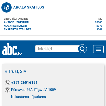
ABC.LV SKAITĻOS
LIETOTĀJI ONLINE
122
AKTĪVIE UZŅĒMUMI
28080
NOZARES RAKSTI
2373
EKSPERTU ATBILDES
3041
Toggle
naviga
R Trust, SIA
+371 26016151
Pērnavas 56A, Rīga, LV-1009
Nekustamais īpašums