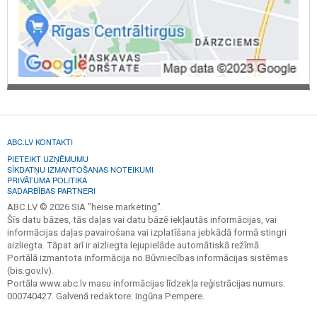
ABC.LV KONTAKTI
PIETEIKT UZŅĒMUMU
SĪKDATŅU IZMANTOŠANAS NOTEIKUMI
PRIVĀTUMA POLITIKA
SADARBĪBAS PARTNERI
ABC.LV © 2026 SIA "heise marketing".
Šīs datu bāzes, tās daļas vai datu bāzē iekļautās informācijas, vai
informācijas daļas pavairošana vai izplatīšana jebkādā formā stingri
aizliegta. Tāpat arī ir aizliegta lejupielāde automātiskā režīmā.
Portālā izmantota informācija no Būvniecības informācijas sistēmas
(bis.gov.lv).
Portāla www.abc.lv masu informācijas līdzekļa reģistrācijas numurs:
000740427. Galvenā redaktore: Ingūna Pempere.