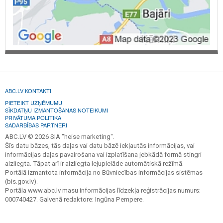
ABC.LV KONTAKTI
PIETEIKT UZŅĒMUMU
SĪKDATŅU IZMANTOŠANAS NOTEIKUMI
PRIVĀTUMA POLITIKA
SADARBĪBAS PARTNERI
ABC.LV © 2026 SIA "heise marketing".
Šīs datu bāzes, tās daļas vai datu bāzē iekļautās informācijas, vai
informācijas daļas pavairošana vai izplatīšana jebkādā formā stingri
aizliegta. Tāpat arī ir aizliegta lejupielāde automātiskā režīmā.
Portālā izmantota informācija no Būvniecības informācijas sistēmas
(bis.gov.lv).
Portāla www.abc.lv masu informācijas līdzekļa reģistrācijas numurs:
000740427. Galvenā redaktore: Ingūna Pempere.