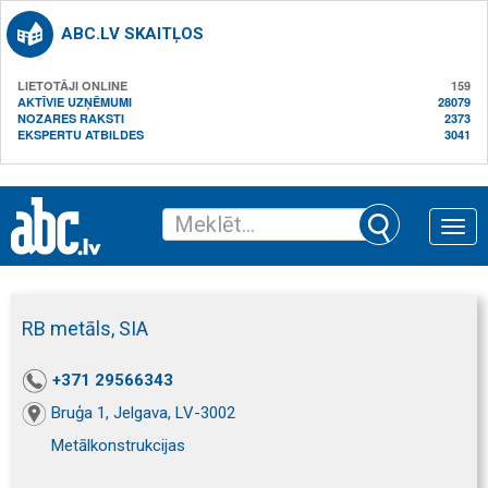
ABC.LV SKAITĻOS
LIETOTĀJI ONLINE
159
AKTĪVIE UZŅĒMUMI
28079
NOZARES RAKSTI
2373
EKSPERTU ATBILDES
3041
Toggle
naviga
RB metāls, SIA
+371 29566343
Bruģa 1, Jelgava, LV-3002
Metālkonstrukcijas