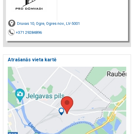
Druvas 10, Ogre, Ogres nov., LV-5001
+371 29284896
Atrašanās vieta kartē