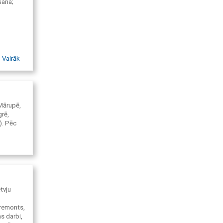
šana;
Vairāk
 Mārupē,
grē,
). Pēc
tvju
 remonts,
s darbi,