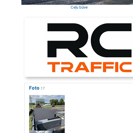
Ceļu būve
Foto
17