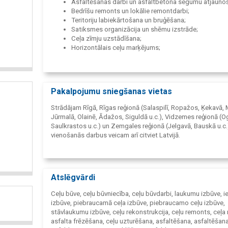
Asfaltēšanas darbi un asfaltbetona segumu atjauno
Bedrīšu remonts un lokālie remontdarbi;
Teritoriju labiekārtošana un bruģēšana;
Satiksmes organizācija un shēmu izstrāde;
Ceļa zīmju uzstādīšana;
Horizontālais ceļu marķējums;
Būvniecības dokumentācijas izstrāde un būvniecība.
Pakalpojumu sniegšanas vietas
Strādājam Rīgā, Rīgas reģionā (Salaspilī, Ropažos, Ķekavā,
Jūrmalā, Olainē, Ādažos, Siguldā u.c.), Vidzemes reģionā (O
Saulkrastos u.c.) un Zemgales reģionā (Jelgavā, Bauskā u.c.
vienošanās darbus veicam arī citviet Latvijā.
Atslēgvārdi
Ceļu būve, ceļu būvniecība, ceļu būvdarbi, laukumu izbūve, ie
izbūve, piebraucamā ceļa izbūve, piebraucamo ceļu izbūve,
stāvlaukumu izbūve, ceļu rekonstrukcija, ceļu remonts, ceļa
asfalta frēzēšana, ceļu uzturēšana, asfaltēšana, asfaltēšana