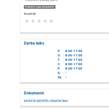
Pievieno savu atsauksmi
Novērtē
Darba laiks
P.
8
00
-17
00
O.
8
00
-17
00
T.
8
00
-17
00
C.
8
00
-17
00
P.
8
00
-17
00
S.
-
Sv.
-
Dokumenti
IEKĀRTA BEDRĪŠU REMONTAM