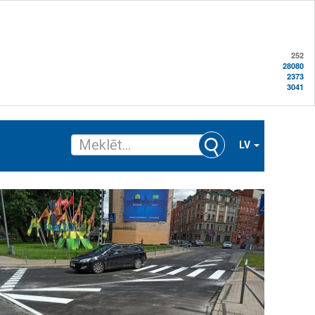
252
28080
2373
3041
LV