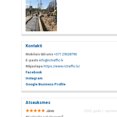
Kontakti
Mobilais tālrunis
+371 29328790
E-pasts
info@rctraffic.lv
Mājaslapa
https://www.rctraffic.lv/
Facebook
Instagram
Google Business Profile
Atsauksmes
Jānis
2020. gada 1. septemb
❝Kvalitatīvi pakalpojumi❞