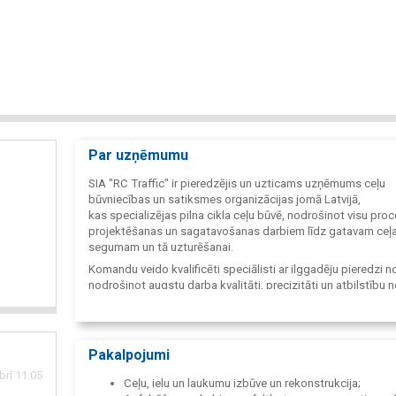
Par uzņēmumu
SIA "RC Traffic" ir pieredzējis un uzticams uzņēmums ceļu
būvniecības un satiksmes organizācijas jomā Latvijā,
kas specializējas pilna cikla ceļu būvē, nodrošinot visu pro
projektēšanas un sagatavošanas darbiem līdz gatavam ceļ
segumam un tā uzturēšanai.
Komandu veido kvalificēti speciālisti ar ilggadēju pieredzi n
nodrošinot augstu darba kvalitāti, precizitāti un atbilstību 
standartiem. Klientu lokā ir valsts un pašvaldību iestādes,
uzņēmumi, kā arī privātpersonas.
Pakalpojumi
rī 11:05
Ceļu, ielu un laukumu izbūve un rekonstrukcija;