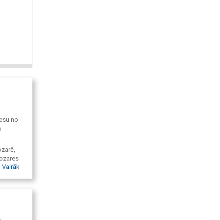
cesu no
a
ozarē,
nozares
Vairāk