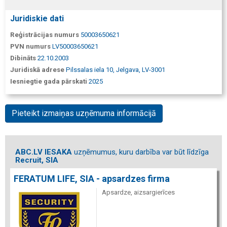
Juridiskie dati
Reģistrācijas numurs
50003650621
PVN numurs
LV50003650621
Dibināts
22.10.2003
Juridiskā adrese
Pilssalas iela 10, Jelgava, LV-3001
Iesniegtie gada pārskati
2025
Pieteikt izmaiņas uzņēmuma informācijā
ABC.LV IESAKA
uzņēmumus, kuru darbība var būt līdzīga
Recruit, SIA
FERATUM LIFE, SIA - apsardzes firma
Apsardze, aizsargierīces