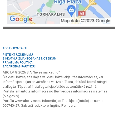
ABC.LV KONTAKTI
PIETEIKT UZŅĒMUMU
SĪKDATŅU IZMANTOŠANAS NOTEIKUMI
PRIVĀTUMA POLITIKA
SADARBĪBAS PARTNERI
ABC.LV © 2026 SIA "heise marketing".
Šīs datu bāzes, tās daļas vai datu bāzē iekļautās informācijas, vai
informācijas daļas pavairošana vai izplatīšana jebkādā formā stingri
aizliegta. Tāpat arī ir aizliegta lejupielāde automātiskā režīmā.
Portālā izmantota informācija no Būvniecības informācijas sistēmas
(bis.gov.lv).
Portāla www.abc.lv masu informācijas līdzekļa reģistrācijas numurs:
000740427. Galvenā redaktore: Ingūna Pempere.