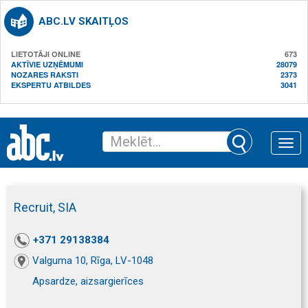
ABC.LV SKAITĻOS
LIETOTĀJI ONLINE
673
AKTĪVIE UZŅĒMUMI
28079
NOZARES RAKSTI
2373
EKSPERTU ATBILDES
3041
Toggle
naviga
Recruit, SIA
+371 29138384
Valguma 10, Rīga, LV-1048
Apsardze, aizsargierīces