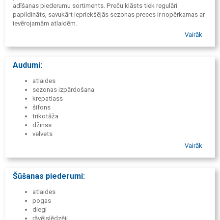
adīšanas piederumu sortiments. Preču klāsts tiek regulāri
papildināts, savukārt iepriekšējās sezonas preces ir nopērkamas ar
ievērojamām atlaidēm.
Vairāk
Audumi:
atlaides
sezonas izpārdošana
krepatlass
šifons
trikotāža
džinss
velvets
tafts
Vairāk
organza
gabardīns
samts
Šūšanas piederumi:
kostīmu audumi
mēteļu audumi
atlaides
atlass
pogas
kaprons
diegi
flīzelīns
rāvējslēdzēji