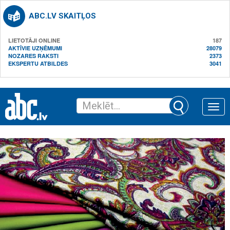
ABC.LV SKAITĻOS
LIETOTĀJI ONLINE
187
AKTĪVIE UZŅĒMUMI
28079
NOZARES RAKSTI
2373
EKSPERTU ATBILDES
3041
Toggle
naviga