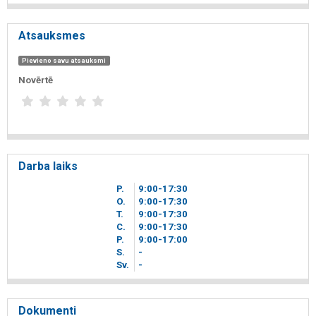
Atsauksmes
Pievieno savu atsauksmi
Novērtē
Darba laiks
P.
9
00
-17
30
O.
9
00
-17
30
T.
9
00
-17
30
C.
9
00
-17
30
P.
9
00
-17
00
S.
-
Sv.
-
Dokumenti