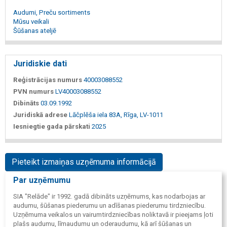
Audumi, Preču sortiments
Mūsu veikali
Šūšanas ateljē
Juridiskie dati
Reģistrācijas numurs
40003088552
PVN numurs
LV40003088552
Dibināts
03.09.1992
Juridiskā adrese
Lāčplēša iela 83A, Rīga, LV-1011
Iesniegtie gada pārskati
2025
Pieteikt izmaiņas uzņēmuma informācijā
Par uzņēmumu
SIA "Relāde" ir 1992. gadā dibināts uzņēmums, kas nodarbojas ar
audumu, šūšanas piederumu un adīšanas piederumu tirdzniecību.
Uzņēmuma veikalos un vairumtirdzniecības noliktavā ir pieejams ļoti
plašs audumu, līmaudumu un oderaudumu, kā arī šūšanas un