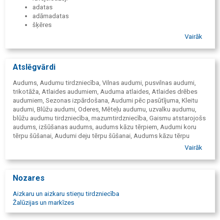
mežģīņu audums
adatas
žakarda audumi
adāmadatas
kokvilna
šķēres
pusvilnas
sprādzes
Vairāk
lins
aizdares
kanva
lentes
uzvalku audumi
polsteri
deju tērpi
Atslēgvārdi
manekeni
kora tērpi
izšūšanas komplekti
sintepons
Audums, Audumu tirdzniecība, Vilnas audumi, pusvilnas audumi,
pērlītes
korsetes audums
trikotāža, Atlaides audumiem, Auduma atlaides, Atlaides drēbes
fliteri
audums korsetei
audumiem, Sezonas izpārdošana, Audumi pēc pasūtījuma, Kleitu
adatu spilventiņi
odere,
audumi, Blūžu audumi, Oderes, Mēteļu audumu, uzvalku audumu,
rokdarbu kārbiņas
žakards,
blūžu audumu tirdzniecība, mazumtirdzniecība, Gaismu atstarojošs
apdares lentes
mākslīgā āda,
audums, izšūšanas audums, audums kāzu tērpiem, Audumi koru
slīpā diega lentes
mežģīnes,
tērpu šūšanai, Audumi deju tērpu šūšanai, Audums kāzu tērpu
mežģīnes
trikotāža,
darināšanai, Mākslīgās kažokādas audumi, Mākslīgās kažokādas,
Vairāk
audumu furnitūra,
sintapons, flīzelīns, lins, kanva, samts, šifons, krepatlass,
apģērbu furnitūra,
krepsatīns, gabardīns, biflekss, viskoze, džinss, velvets, vatelīns,
audumu krāsa,
tills, kokvilna, organza, sintepons, kreklu audumi, kostīmu audumi,
Nozares
krāsas audumiem, krāsot audumu. Audumi kostīmam
oderaudums, Žakarda audumi, mākslīgās ādas audumi,
žaketei, svārkiem, biksēm , kleitai, vakartērpam, mētelim.
putekļmēteļu audumi, mežģīņu audumi, līmaudumi, Lina audums,
Aizkaru un aizkaru stieņu tirdzniecība
Plašs sortiments. Audumu izvēle.
Kokvilnas audumi, Poliestera audumi, Mežģīņu audumi, Audumi
Žalūzijas un markīzes
mēbelēm, Dīvānu audumi, Izšūšanas audumi, Pusvilnas audumi, Tilla
audums, Trikotāžas audumi, Vilnas audumi, Zīda audums, Audumu