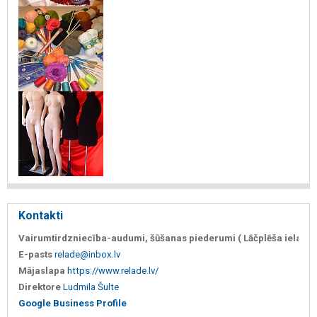
Kontakti
Vairumtirdzniecība-audumi, šūšanas piederumi ( Lāčplēša iela 83a
+37
E-pasts
relade@inbox.lv
Mājaslapa
https://www.relade.lv/
Direktore
Ludmila Šulte
Google Business Profile