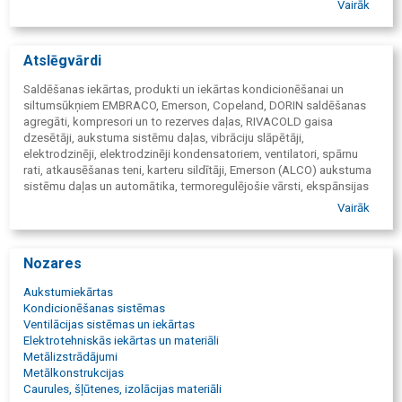
Vairāk
Vara lodējāmie savienotājelementi;
Servisa aprīkojums, instrumenti un piederumi;
Piekļuves un servisa ventiļi;
Atslēgvārdi
Lodalvas;
Vakuumsūkņi;
Saldēšanas iekārtas, produkti un iekārtas kondicionēšanai un
Filtri;
siltumsūkņiem EMBRACO, Emerson, Copeland, DORIN saldēšanas
Servisa filtri;
agregāti, kompresori un to rezerves daļas, RIVACOLD gaisa
Kapilārās caurules;
dzesētāji, aukstuma sistēmu daļas, vibrāciju slāpētāji,
Vibrāciju slāpētāji;
elektrodzinēji, elektrodzinēji kondensatoriem, ventilatori, spārnu
RECTORSEAL speciālie ķīmiskie produkti.
rati, atkausēšanas teni, karteru sildītāji, Emerson (ALCO) aukstuma
sistēmu daļas un automātika, termoregulējošie vārsti, ekspānsijas
vārsti, filtri, servisa filtri, presostāti, kartridži filtriem, iesūknēšanas
Vairāk
līnijas filtri, uzsūkšanas līnijas filtri, regulators, regulatori
elektroniskie, lodveida vārsti un ventiļi, solenoida vārsti un ventiļi,
mitruma indikatori, filtri susinātāji, filtri žāvētāji, šķidruma atdalītāji,
Nozares
eļļas atdalītāji, REFCO servisa iekārtas un instrumenti, termostati,
termometri, kondensāta sūkņi, infrasarkanie termometri,
Aukstumiekārtas
elektroniskie svari, servisa ventiļi, piekļuves ventiļi un vārsti,
Kondicionēšanas sistēmas
elektroniskie termometri, piekļuves pārejas, kapilārās caurules,
Ventilācijas sistēmas un iekārtas
noplūžu diagnostikas ierīces, elektroniskie noplūžu noteicēji,
Elektrotehniskās iekārtas un materiāli
noplūdes meklētājs, manifoldi, šļūtenes, manometri,
Metālizstrādājumi
aukstumtehnikas instrumenti, valcēšanas instrumenti, cauruļu
Metālkonstrukcijas
liecēji, hermētiķi, hermetizējošie līdzekļi, vakuumsūkņi,
Caurules, šļūtenes, izolācijas materiāli
atsūknēšanas iekārtas, freona atsūknēšanas iekārtas, aukstuma