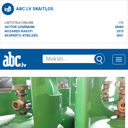
ABC.LV SKAITĻOS
LIETOTĀJI ONLINE
176
AKTĪVIE UZŅĒMUMI
28080
NOZARES RAKSTI
2373
EKSPERTU ATBILDES
3041
Toggle
naviga