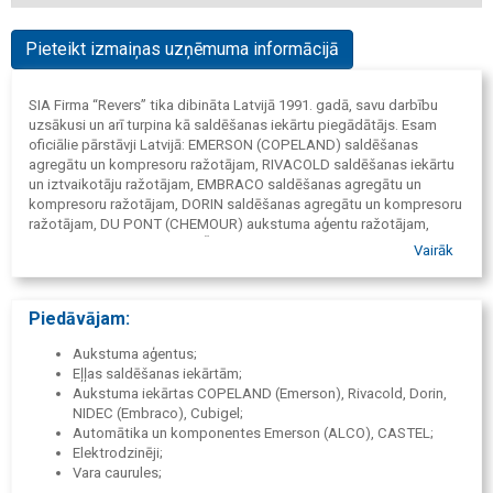
Pieteikt izmaiņas uzņēmuma informācijā
SIA Firma “Revers” tika dibināta Latvijā 1991. gadā, savu darbību
uzsākusi un arī turpina kā saldēšanas iekārtu piegādātājs. Esam
oficiālie pārstāvji Latvijā: EMERSON (COPELAND) saldēšanas
agregātu un kompresoru ražotājam, RIVACOLD saldēšanas iekārtu
un iztvaikotāju ražotājam, EMBRACO saldēšanas agregātu un
kompresoru ražotājam, DORIN saldēšanas agregātu un kompresoru
ražotājam, DU PONT (CHEMOUR) aukstuma aģentu ražotājam,
REFCO MANUFACTURING (Šveice) instrumentu ražotājam. Mēs
Vairāk
piedāvājam aukstuma aģentus (dzesēšanas aģentus, saldēšanas
aģentus, freonus), eļļas, saldēšanas un atdzesēšanas iekārtas,
rezerves daļas, servisa instrumentus, automātiku, vara caurules un
Piedāvājam:
visu nepieciešamu montāžai un uzstādīšanai. Varam piedāvāt
dažādu saldēšanas sistēmu aprēķinus un profesionālās
Aukstuma aģentus;
konsultācijas atbilstošo iekārtu piemeklēšanā. Uzņēmuma
Eļļas saldēšanas iekārtām;
speciālisti labi orientējas dažādu ražotāju produkcijas klāstos un ir
Aukstuma iekārtas COPELAND (Emerson), Rivacold, Dorin,
vienmēr gatavi jums palīdzēt atrast risinājumu un piedāvāt
NIDEC (Embraco), Cubigel;
atbilstošo jūsu pieprasījumam.
Automātika un komponentes Emerson (ALCO), CASTEL;
Elektrodzinēji;
Vara caurules;
Siltumizolācija AEROFLEX;