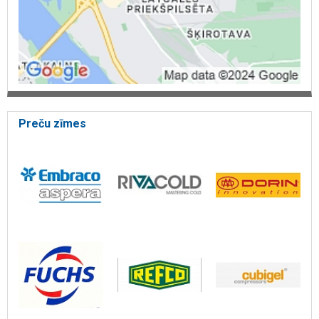
konsultācijas aukstuma kameru projektēšanā, konsultācijas
saldējamo iekārtu projektēšanā, aukstumtehnika, konsultācijas,
dzesēšanas iekārtas, kondicionētāja kompresors, Temperatūras
maiņas iekārtas, Kompresoru nomaiņa, diagnostika, Ventilācijas un
kondicionēšanas sistēmas un iekārtas telpām, Kondicionieri.
Kompresori siltumsūkņiem, CASTEL produkcija, OPTEON XP40,
OPTEON XL20, R454C
Preču zīmes