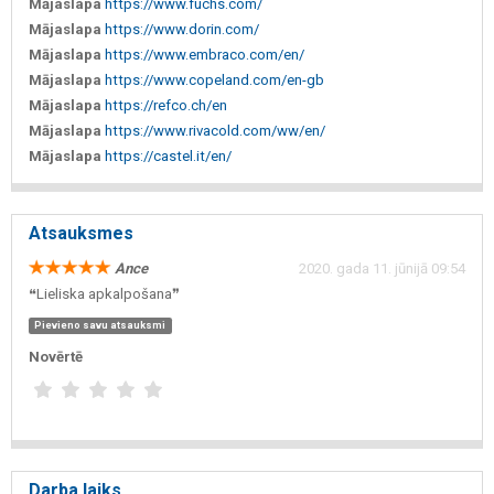
Mājaslapa
https://www.fuchs.com/
Mājaslapa
https://www.dorin.com/
Mājaslapa
https://www.embraco.com/en/
Mājaslapa
https://www.copeland.com/en-gb
Mājaslapa
https://refco.ch/en
Mājaslapa
https://www.rivacold.com/ww/en/
Mājaslapa
https://castel.it/en/
Atsauksmes
Ance
2020. gada 11. jūnijā 09:54
❝Lieliska apkalpošana❞
Pievieno savu atsauksmi
Novērtē
Darba laiks