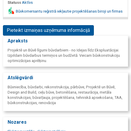
Statuss
Aktīvs
Būvkomersantu reģistrā iekļautie projektēšanas biroji un firmas
Pieteikt izmaiņas uzņēmuma informācijā
Apraksts
Projektē un Būvē līgumi būvdarbiem - no Idejas līdz Ekspluatācijai.
Izpildam būvdarbus termiņos un budžetā. Veicam būvkonstrukciju
optimizācijas aprēķinu.
Atslēgvārdi
Būvniecība, būvdarbi, rekonstrukcija, pārbūve, Projektē un Būvē,
Design and Build, ceļu būve, betonēšana, restaurācija, metāla
konstrukcijas, būvatļauja, projektēšana, tehniskā apsekošana, TAA,
būvkonstrukcijas, renovācija
Nozares