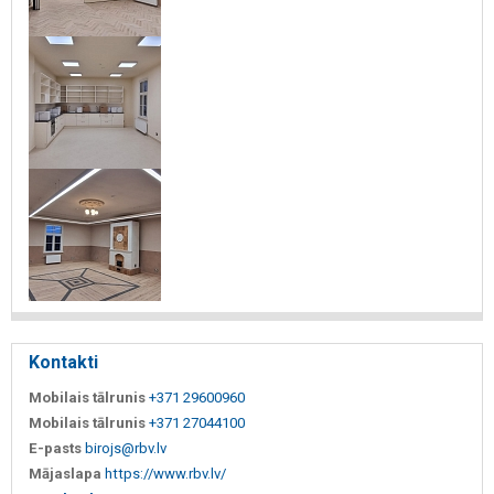
Kontakti
Mobilais tālrunis
+371 29600960
Mobilais tālrunis
+371 27044100
E-pasts
birojs@rbv.lv
Mājaslapa
https://www.rbv.lv/