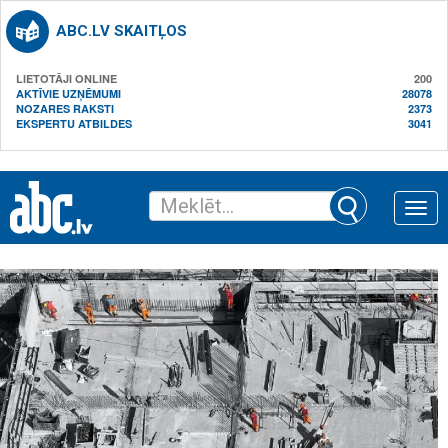
ABC.LV SKAITĻOS
LIETOTĀJI ONLINE
200
AKTĪVIE UZŅĒMUMI
28078
NOZARES RAKSTI
2373
EKSPERTU ATBILDES
3041
Toggle
naviga