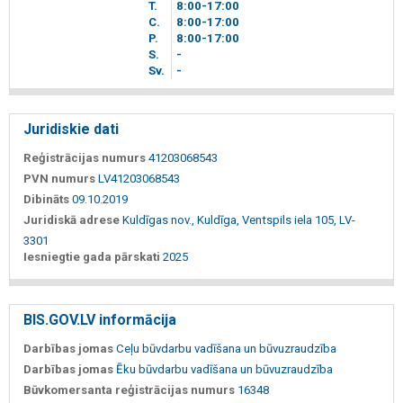
T.
8
00
-17
00
C.
8
00
-17
00
P.
8
00
-17
00
S.
-
Sv.
-
Juridiskie dati
Reģistrācijas numurs
41203068543
PVN numurs
LV41203068543
Dibināts
09.10.2019
Juridiskā adrese
Kuldīgas nov., Kuldīga, Ventspils iela 105, LV-
3301
Iesniegtie gada pārskati
2025
BIS.GOV.LV informācija
Darbības jomas
Ceļu būvdarbu vadīšana un būvuzraudzība
Darbības jomas
Ēku būvdarbu vadīšana un būvuzraudzība
Būvkomersanta reģistrācijas numurs
16348