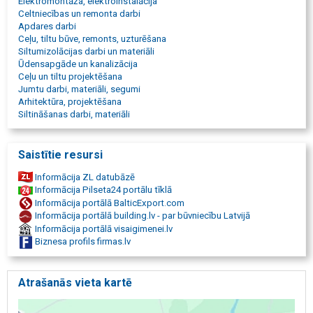
Elektromontāža, elektroinstalācija
Celtniecības un remonta darbi
Apdares darbi
Ceļu, tiltu būve, remonts, uzturēšana
Siltumizolācijas darbi un materiāli
Ūdensapgāde un kanalizācija
Ceļu un tiltu projektēšana
Jumtu darbi, materiāli, segumi
Arhitektūra, projektēšana
Siltināšanas darbi, materiāli
Saistītie resursi
Informācija ZL datubāzē
Informācija Pilseta24 portālu tīklā
Informācija portālā BalticExport.com
Informācija portālā building.lv - par būvniecību Latvijā
Informācija portālā visaigimenei.lv
Biznesa profils firmas.lv
Atrašanās vieta kartē