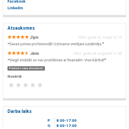
Facebook
Linkedin
Atsauksmes
Zigis
2024. gada 13. maijā 10:10
❝Savas jomas profesionāļi! Uzticams vietējais uzņēmējs.❞
Jānis
2024. gada 28. augustā 11:58
❝Viegli strādāt un nav problēmas ar finansēm. Viss kārtbā!❞
Pievieno savu atsauksmi
Novērtē
Darba laiks
P.
8
00
-17
00
O.
8
00
-17
00