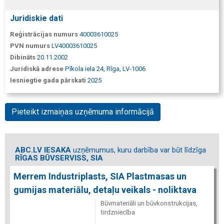
Juridiskie dati
Reģistrācijas numurs
40003610025
PVN numurs
LV40003610025
Dibināts
20.11.2002
Juridiskā adrese
Pīkola iela 24, Rīga, LV-1006
Iesniegtie gada pārskati
2025
Pieteikt izmaiņas uzņēmuma informācijā
ABC.LV IESAKA
uzņēmumus, kuru darbība var būt līdzīga
RĪGAS BŪVSERVISS, SIA
Merrem Industriplasts, SIA Plastmasas un
gumijas materiālu, detaļu veikals - noliktava
Būvmateriāli un būvkonstrukcijas,
tirdzniecība