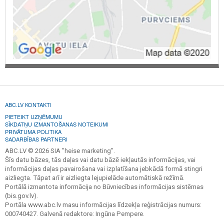
ABC.LV KONTAKTI
PIETEIKT UZŅĒMUMU
SĪKDATŅU IZMANTOŠANAS NOTEIKUMI
PRIVĀTUMA POLITIKA
SADARBĪBAS PARTNERI
ABC.LV © 2026 SIA "heise marketing".
Šīs datu bāzes, tās daļas vai datu bāzē iekļautās informācijas, vai
informācijas daļas pavairošana vai izplatīšana jebkādā formā stingri
aizliegta. Tāpat arī ir aizliegta lejupielāde automātiskā režīmā.
Portālā izmantota informācija no Būvniecības informācijas sistēmas
(bis.gov.lv).
Portāla www.abc.lv masu informācijas līdzekļa reģistrācijas numurs:
000740427. Galvenā redaktore: Ingūna Pempere.