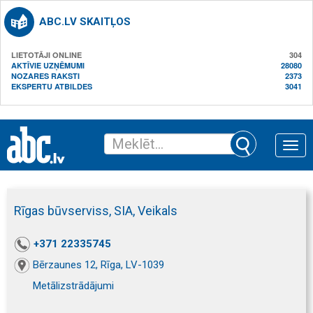
ABC.LV SKAITĻOS
LIETOTĀJI ONLINE
304
AKTĪVIE UZŅĒMUMI
28080
NOZARES RAKSTI
2373
EKSPERTU ATBILDES
3041
Toggle
naviga
Rīgas būvserviss, SIA, Veikals
+371 22335745
Bērzaunes 12, Rīga, LV-1039
Metālizstrādājumi