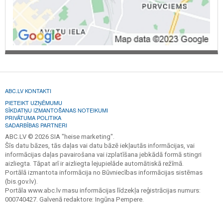
ABC.LV KONTAKTI
PIETEIKT UZŅĒMUMU
SĪKDATŅU IZMANTOŠANAS NOTEIKUMI
PRIVĀTUMA POLITIKA
SADARBĪBAS PARTNERI
ABC.LV © 2026 SIA "heise marketing".
Šīs datu bāzes, tās daļas vai datu bāzē iekļautās informācijas, vai
informācijas daļas pavairošana vai izplatīšana jebkādā formā stingri
aizliegta. Tāpat arī ir aizliegta lejupielāde automātiskā režīmā.
Portālā izmantota informācija no Būvniecības informācijas sistēmas
(bis.gov.lv).
Portāla www.abc.lv masu informācijas līdzekļa reģistrācijas numurs:
000740427. Galvenā redaktore: Ingūna Pempere.