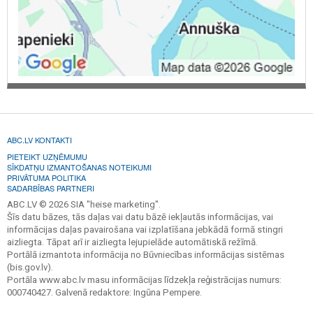
ABC.LV KONTAKTI
PIETEIKT UZŅĒMUMU
SĪKDATŅU IZMANTOŠANAS NOTEIKUMI
PRIVĀTUMA POLITIKA
SADARBĪBAS PARTNERI
ABC.LV © 2026 SIA "heise marketing".
Šīs datu bāzes, tās daļas vai datu bāzē iekļautās informācijas, vai
informācijas daļas pavairošana vai izplatīšana jebkādā formā stingri
aizliegta. Tāpat arī ir aizliegta lejupielāde automātiskā režīmā.
Portālā izmantota informācija no Būvniecības informācijas sistēmas
(bis.gov.lv).
Portāla www.abc.lv masu informācijas līdzekļa reģistrācijas numurs:
000740427. Galvenā redaktore: Ingūna Pempere.