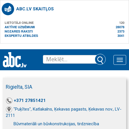
ABC.LV SKAITĻOS
LIETOTĀJI ONLINE
120
AKTĪVIE UZŅĒMUMI
28078
NOZARES RAKSTI
2373
EKSPERTU ATBILDES
3041
Toggle
naviga
Rigielta, SIA
+371 27851421
"Puķītes", Katlakalns, Ķekavas pagasts, Ķekavas nov., LV-
2111
Būvmateriāli un būvkonstrukcijas, tirdzniecība