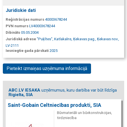
Juridiskie dati
Reģistrācijas numurs
40003678244
PVN numurs
LV40003678244
Dibināts
05.05.2004
Juridiskā adrese
"Puķītes", Katlakalns, Ķekavas pag., Ķekavas nov.,
LV-2111
Iesniegtie gada pārskati
2025
Pieteikt izmaiņas uzņēmuma informācijā
ABC.LV IESAKA
uzņēmumus, kuru darbība var būt līdzīga
Rigielta, SIA
Saint-Gobain Celtniecības produkti, SIA
Būvmateriāli un būvkonstrukcijas,
tirdzniecība