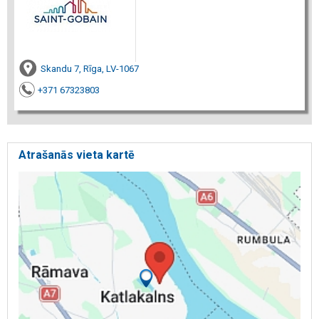
Skandu 7, Rīga, LV-1067
+371 67323803
Atrašanās vieta kartē