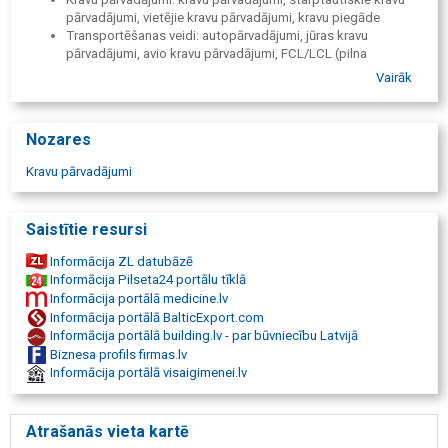
pārvadājumi, vietējie kravu pārvadājumi, kravu piegāde
Transportēšanas veidi: autopārvadājumi, jūras kravu
pārvadājumi, avio kravu pārvadājumi, FCL/LCL (pilna
konteinera/daļēja konteinera kravas)
Vairāk
Papildpakalpojumi: noliktavu pakalpojumi, muitošanas
pakalpojumi (atmuitošana), pārcelšanās pakalpojumi, kravu
ekspedīcija, prāmju kravu pārvadājumi
Nozares
Kravu pārvadājumi
Saistītie resursi
Informācija ZL datubāzē
Informācija Pilseta24 portālu tīklā
Informācija portālā medicine.lv
Informācija portālā BalticExport.com
Informācija portālā building.lv - par būvniecību Latvijā
Biznesa profils firmas.lv
Informācija portālā visaigimenei.lv
Atrašanās vieta kartē