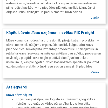
noformēšanu, koordinē lielgabarīta kravu piegādes un nodrošina
pilnu loģistikas ķēdi – no piegādes plānošanas līdz izkraušanai
objektā. Mūsu risinājumi ir īpaši piemēroti būvniecības
uzņēmumiem, kuriem svarīga ir piegāžu nepārtrauktība un termiņu
Vairāk
ievērošana.
Kāpēc būvniecības uzņēmumi izvēlas RIX Freight
Mūsu komanda nodrošina profesionālu pieeju katram projektam –
sākot no nelielu sūtījumu organizēšanas līdz lielgabarīta kravu
piegādei tieši būvobjektā. Izmantojot modernus IT risinājumus un
reāllaika kravu izsekošanu, mēs garantējam caurspīdīgu procesu un
savlaicīgu piegādi. RIX Freight piedāvā elastīgus loģistikas
risinājumus, kas pielāgoti būvniecības nozares specifikai, palīdzot
uzņēmumiem efektīvi plānot resursus un samazināt piegādes
izmaksas.
Vairāk
Atslēgvārdi
Kravu pārvadājumi
.
Loģistikas pakalpojumi: loģistikas uzņēmums, loģistikas
risinājumi, piegādes ķēdes pārvaldība, kravu loģistika
Kravu pārvadājumi: kravu pārvadājumi, starptautiskie kravu