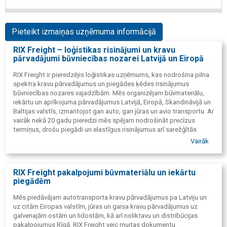
Pieteikt izmaiņas uzņēmuma informācijā
RIX Freight – loģistikas risinājumi un kravu
pārvadājumi būvniecības nozarei Latvijā un Eiropā
RIX Freight ir pieredzējis loģistikas uzņēmums, kas nodrošina pilna
spektra kravu pārvadājumus un piegādes ķēdes risinājumus
būvniecības nozares vajadzībām. Mēs organizējam būvmateriālu,
iekārtu un aprīkojuma pārvadājumus Latvijā, Eiropā, Skandināvijā un
Baltijas valstīs, izmantojot gan auto, gan jūras un avio transportu. Ar
vairāk nekā 20 gadu pieredzi mēs spējam nodrošināt precīzus
termiņus, drošu piegādi un elastīgus risinājumus arī sarežģītās
loģistikas situācijās.
Vairāk
Papildus tam uzņēmums ir ieguvis vides pārvaldības un ISO
sertifikātus, kas apliecina atbilstību starptautiskajiem kvalitātes,
drošības un ilgtspējas standartiem. Tas klientiem sniedz papildu
RIX Freight pakalpojumi būvmateriālu un iekārtu
pārliecību par atbildīgu pieeju loģistikas procesiem un augstu
piegādēm
pakalpojumu kvalitāti.
Mēs piedāvājam autotransporta kravu pārvadājumus pa Latviju un
uz citām Eiropas valstīm, jūras un gaisa kravu pārvadājumus uz
galvenajām ostām un lidostām, kā arī noliktavu un distribūcijas
pakalpojumus Rīgā. RIX Freight veic muitas dokumentu