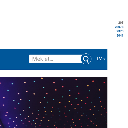
205
28078
2373
3041
LV