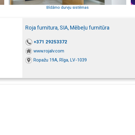
Bīdāmo durvju sistēmas
Roja furnitura, SIA, Mēbeļu furnitūra
+371 29253372
www.rojalv.com
Ropažu 19A, Rīga, LV-1039