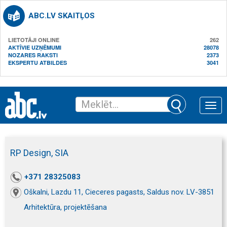
ABC.LV SKAITĻOS
LIETOTĀJI ONLINE
262
AKTĪVIE UZŅĒMUMI
28078
NOZARES RAKSTI
2373
EKSPERTU ATBILDES
3041
Toggle
naviga
RP Design, SIA
+371 28325083
Oškalni, Lazdu 11, Cieceres pagasts, Saldus nov. LV-3851
Arhitektūra, projektēšana