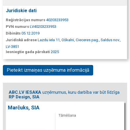
Juridiskie dati
Reģistrācijas numurs
40203233953
PVN numurs
LV40203233953
Dibināts
05.12.2019
Juridiskā adrese
Lazdu iela 11, Oškalni, Cieceres pag., Saldus nov.,
LV-3851
Iesniegtie gada pārskati
2025
Pieteikt izmaiņas uzņēmuma informācijā
ABC.LV IESAKA
uzņēmumus, kuru darbība var būt līdzīga
RP Design, SIA
Marčuks, SIA
Tāmēšana