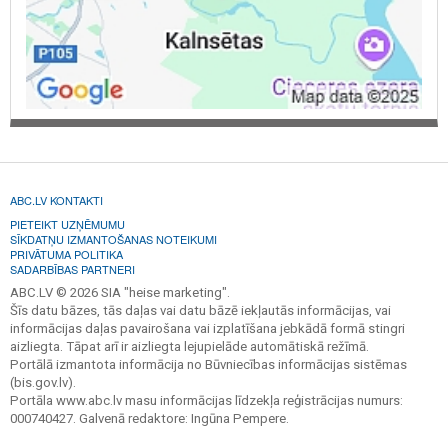
ABC.LV KONTAKTI
PIETEIKT UZŅĒMUMU
SĪKDATŅU IZMANTOŠANAS NOTEIKUMI
PRIVĀTUMA POLITIKA
SADARBĪBAS PARTNERI
ABC.LV © 2026 SIA "heise marketing".
Šīs datu bāzes, tās daļas vai datu bāzē iekļautās informācijas, vai
informācijas daļas pavairošana vai izplatīšana jebkādā formā stingri
aizliegta. Tāpat arī ir aizliegta lejupielāde automātiskā režīmā.
Portālā izmantota informācija no Būvniecības informācijas sistēmas
(bis.gov.lv).
Portāla www.abc.lv masu informācijas līdzekļa reģistrācijas numurs:
000740427. Galvenā redaktore: Ingūna Pempere.