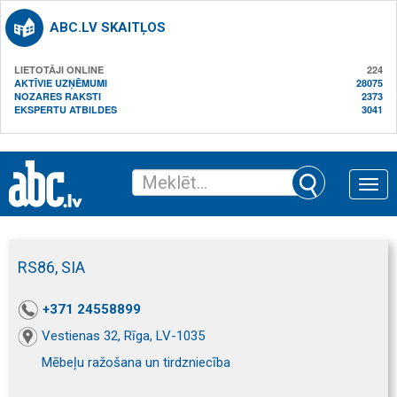
ABC.LV SKAITĻOS
LIETOTĀJI ONLINE
224
AKTĪVIE UZŅĒMUMI
28075
NOZARES RAKSTI
2373
EKSPERTU ATBILDES
3041
Toggle
naviga
RS86, SIA
+371 24558899
Vestienas 32, Rīga, LV-1035
Mēbeļu ražošana un tirdzniecība