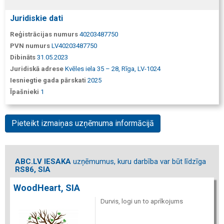
Juridiskie dati
Reģistrācijas numurs
40203487750
PVN numurs
LV40203487750
Dibināts
31.05.2023
Juridiskā adrese
Kvēles iela 35 – 28, Rīga, LV-1024
Iesniegtie gada pārskati
2025
Īpašnieki
1
Pieteikt izmaiņas uzņēmuma informācijā
ABC.LV IESAKA
uzņēmumus, kuru darbība var būt līdzīga
RS86, SIA
WoodHeart, SIA
Durvis, logi un to aprīkojums