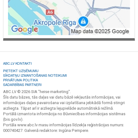
ABC.LV KONTAKTI
PIETEIKT UZŅĒMUMU
SĪKDATŅU IZMANTOŠANAS NOTEIKUMI
PRIVĀTUMA POLITIKA
SADARBĪBAS PARTNERI
ABC.LV © 2026 SIA "heise marketing".
Šīs datu bāzes, tās daļas vai datu bāzē iekļautās informācijas, vai
informācijas daļas pavairošana vai izplatīšana jebkādā formā stingri
aizliegta. Tāpat arī ir aizliegta lejupielāde automātiskā režīmā.
Portālā izmantota informācija no Būvniecības informācijas sistēmas
(bis.gov.lv).
Portāla www.abc.lv masu informācijas līdzekļa reģistrācijas numurs:
000740427. Galvenā redaktore: Ingūna Pempere.