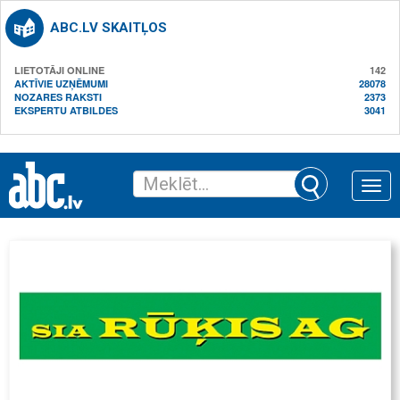
ABC.LV SKAITĻOS
LIETOTĀJI ONLINE
142
AKTĪVIE UZŅĒMUMI
28078
NOZARES RAKSTI
2373
EKSPERTU ATBILDES
3041
Toggle
naviga