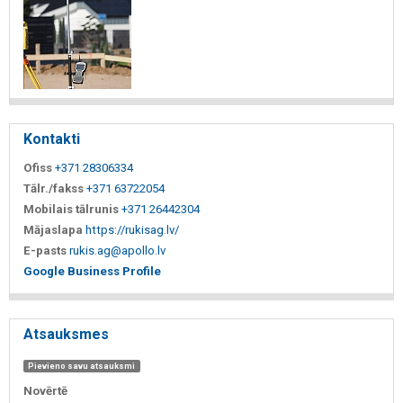
Kontakti
Ofiss
+371 28306334
Tālr./fakss
+371 63722054
Mobilais tālrunis
+371 26442304
Mājaslapa
https://rukisag.lv/
E-pasts
rukis.ag@apollo.lv
Google Business Profile
Atsauksmes
Pievieno savu atsauksmi
Novērtē