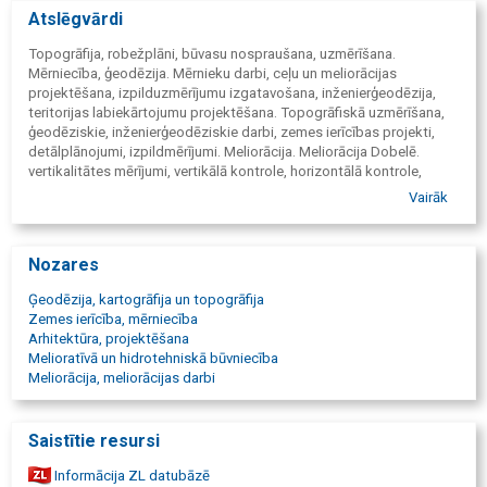
Atslēgvārdi
Topogrāfija, robežplāni, būvasu nospraušana, uzmērīšana.
Mērniecība, ģeodēzija. Mērnieku darbi, ceļu un meliorācijas
projektēšana, izpilduzmērījumu izgatavošana, inženierģeodēzija,
teritorijas labiekārtojumu projektēšana. Topogrāfiskā uzmērīšana,
ģeodēziskie, inženierģeodēziskie darbi, zemes ierīcības projekti,
detālplānojumi, izpildmērījumi. Meliorācija. Meliorācija Dobelē.
vertikalitātes mērījumi, vertikālā kontrole, horizontālā kontrole,
būves izpilduzmērījumi, būvju deformācijas mērījumi, ģeodēzija,
Vairāk
ģeodēziskā kontrolkartēšana, ģeodēzisko atbalsta punktu
apsekošana, ierīkošana, ģeodēzists, inženierģeodēzija,
izpilddokumentāciju sagatavošana, Izpildmērījumi, izpildshēmas,
Nozares
izpilduzmērījumu veikšana, izstrādāto grants karjeru uzmērīšana,
kadastrālā uzmērīšana, kartogrāfija, kartogrāfs, komunikāciju
Ģeodēzija, kartogrāfija un topogrāfija
izpildshēmas, izpilduzmērījumi, konstrukciju novietojuma pārbaude,
Zemes ierīcība, mērniecība
līniju nospraušana dabā, mērniecība, mērniecības firma, uzņēmums,
Arhitektūra, projektēšana
mērnieki, meža zemju transformētās platības uzmērīšana, novietnes
Melioratīvā un hidrotehniskā būvniecība
kartes, plāni, projekta punktu nospraušana dabā, robežplāns,
Meliorācija, meliorācijas darbi
robežu uzmērīšana, robežzīmju atjaunošana, sarkanās līnijas
nospraušana, sertificēti mērnieki, shēmu izgatavošana, tilpuma
aprēķināšana, topogrāfija, topogrāfiskā uzmērīšana, topogrāfiskās
Saistītie resursi
kartes, topogrāfiskie un zemes ierīcības darbi, trases nospraušana,
uzmērīšana, zemes ierīcības projekti, zemes ierīkošana, zemes
Informācija ZL datubāzē
kadastrālā uzmērīšana, zemes mērniecība, mērnieki, zemes robežu