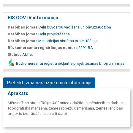
BIS.GOV.LV informācija
Darbības jomas
Ceļu būvdarbu vadīšana un būvuzraudzība
Darbības jomas
Ceļu projektēšana
Darbības jomas
Meliorācijas sistēmu projektēšana
Būvkomersanta reģistrācijas numurs
2291-RA
Statuss
Aktīvs
Būvkomersantu reģistrā iekļautie projektēšanas biroji un firmas
Pieteikt izmaiņas uzņēmuma informācijā
Apraksts
Mērniecības birojs "Rūķis AG" sniedz dažādus mērniecības darbus -
topogrāfiskā mērīšana, zemes robežu uzmērīšana, zemes ierīcības
projektu izstrādāšana un citi darbi.