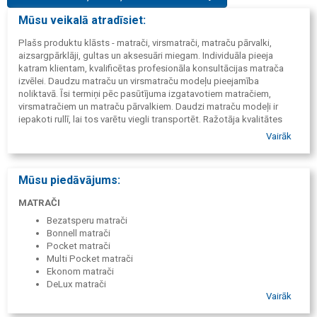
Mūsu veikalā atradīsiet:
Plašs produktu klāsts - matrači, virsmatrači, matraču pārvalki,
aizsargpārklāji, gultas un aksesuāri miegam. Individuāla pieeja
katram klientam, kvalificētas profesionāla konsultācijas matrača
izvēlei. Daudzu matraču un virsmatraču modeļu pieejamība
noliktavā. Īsi termiņi pēc pasūtījuma izgatavotiem matračiem,
virsmatračiem un matraču pārvalkiem. Daudzi matraču modeļi ir
iepakoti rullī, lai tos varētu viegli transportēt. Ražotāja kvalitātes
garantija. Iespēja izgatavot individuālus matračus ar nestandarta
Vairāk
izmēriem un pildījumiem.
Mūsu piedāvājums:
MATRAČI
Bezatsperu matrači
Bonnell matrači
Pocket matrači
Multi Pocket matrači
Ekonom matrači
DeLux matrači
Vairāk
Bērnu matrači
Nestandarta matrači