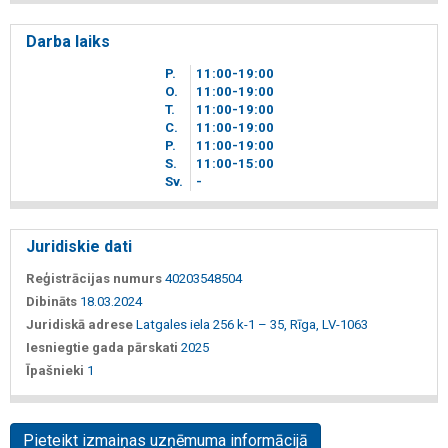
Darba laiks
P.
11
00
-19
00
O.
11
00
-19
00
T.
11
00
-19
00
C.
11
00
-19
00
P.
11
00
-19
00
S.
11
00
-15
00
Sv.
-
Juridiskie dati
Reģistrācijas numurs
40203548504
Dibināts
18.03.2024
Juridiskā adrese
Latgales iela 256 k-1 – 35, Rīga, LV-1063
Iesniegtie gada pārskati
2025
Īpašnieki
1
Pieteikt izmaiņas uzņēmuma informācijā