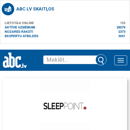
ABC.LV SKAITĻOS
LIETOTĀJI ONLINE
153
AKTĪVIE UZŅĒMUMI
28079
NOZARES RAKSTI
2373
EKSPERTU ATBILDES
3041
Toggle
naviga