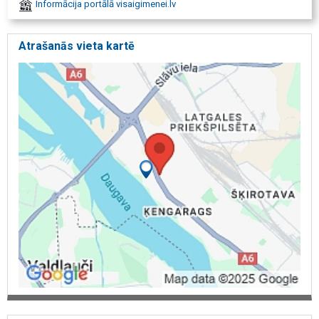
Informācija portālā visaigimenei.lv
ar piegādi, gultas ar piegādi, sleeppoint, sleeppointlv, sleeppoint
matrači, mīksti matrači Rīgā, cieti matrači Rīgā, stingri matrači Rīgā,
eko matrači, eco matrači, audums aloe vera, audums silver.
Atrašanās vieta kartē