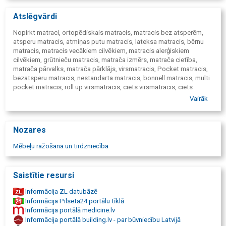
VIRSMATRAČI
Atslēgvārdi
Rol Up virsmatrači
Cietie virsmatrači
Nopirkt matraci, ortopēdiskais matracis, matracis bez atsperēm,
atsperu matracis, atmiņas putu matracis, lateksa matracis, bērnu
GULTAS
matracis, matracis vecākiem cilvēkiem, matracis alerģiskiem
Koka gultas
cilvēkiem, grūtnieču matracis, matrača izmērs, matrača cietība,
Mīkstās gultas
matrača pārvalks, matrača pārklājs, virsmatracis, Pocket matracis,
Bērnu gultas
bezatsperu matracis, nestandarta matracis, bonnell matracis, multi
Gulta + matracis
pocket matracis, roll up virsmatracis, ciets virsmatracis, ciets
Latvijā ražotas gultas
matracis, gultas,koka gultas, mīkstas gultas, bērnu gultas, dīvāni,
Vairāk
DĪVĀNI
segas, spilveni, aizsargpārklājs, gultas veļa, ūdensnecaurlaidīgis
palags, ortopēdiskais spilvens, kakla spilvens, miega piederumi,
Guļamie dīvāni
ekonomiskais matracis, premium matracis, nopirkt matraci Rīgā,
Izvelkamie krēsli
Nozares
matrači Latvija, Latvijā ražoti matrači, veselīgs miegs, bezmiegs,
MĀJAS TEKSTILS
muguras sāpes, ortopēdija, alerģijas, komforts, miega kvalitāte,
Mēbeļu ražošana un tirdzniecība
guļamistabas interjers, matrača piegāde, porolona matrači, matrači
Segas
internetā, divpusīgi matrači, matrači ar kokosu, kokosa matracis,
Spilveni
anatomiskais matracis, neatkarīgo atsperu bloks, matrači cenas,
Aizsargpārklāji
Saistītie resursi
matraču pasūtīšana, matraču izgatavošana, matraču tirdzniecība,
Matraču pārvalki
gultas un matrači, gultas matracis, matracis gultai, divguļamās
Gultas veļa
Informācija ZL datubāzē
gultas, vienguļamās gultas, dīvāni, gultas, dīvāngultas, matrači
Ūdensnecaurlaidīgie palagi
Informācija Pilseta24 portālu tīklā
gultām, matracis 160x200, matrači 160x200, matrači 80x200,
Informācija portālā medicine.lv
matracis 80x200, matrači 90x200, matracis 90x200, matracis
Informācija portālā building.lv - par būvniecību Latvijā
200x200, gultas pēc pasūtījuma, bērnu gultas ar matračiem, matrači