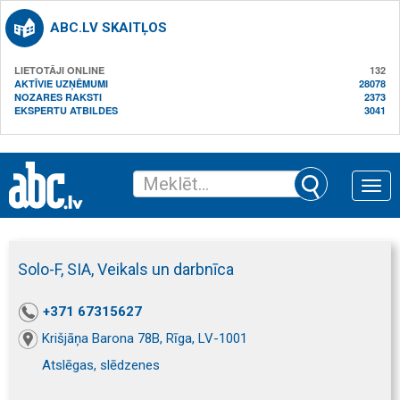
ABC.LV SKAITĻOS
LIETOTĀJI ONLINE
132
AKTĪVIE UZŅĒMUMI
28078
NOZARES RAKSTI
2373
EKSPERTU ATBILDES
3041
Toggle
naviga
Solo-F, SIA, Veikals un darbnīca
+371 67315627
Krišjāņa Barona 78B, Rīga, LV-1001
Atslēgas, slēdzenes