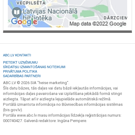
ABC.LV KONTAKTI
PIETEIKT UZŅĒMUMU
SĪKDATŅU IZMANTOŠANAS NOTEIKUMI
PRIVĀTUMA POLITIKA
SADARBĪBAS PARTNERI
ABC.LV © 2026 SIA "heise marketing".
Šīs datu bāzes, tās daļas vai datu bāzē iekļautās informācijas, vai
informācijas daļas pavairošana vai izplatīšana jebkādā formā stingri
aizliegta. Tāpat arī ir aizliegta lejupielāde automātiskā režīmā.
Portālā izmantota informācija no Būvniecības informācijas sistēmas
(bis.gov.lv).
Portāla www.abc.lv masu informācijas līdzekļa reģistrācijas numurs:
000740427. Galvenā redaktore: Ingūna Pempere.