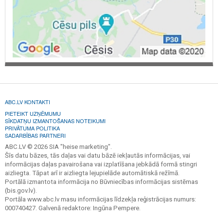
ABC.LV KONTAKTI
PIETEIKT UZŅĒMUMU
SĪKDATŅU IZMANTOŠANAS NOTEIKUMI
PRIVĀTUMA POLITIKA
SADARBĪBAS PARTNERI
ABC.LV © 2026 SIA "heise marketing".
Šīs datu bāzes, tās daļas vai datu bāzē iekļautās informācijas, vai
informācijas daļas pavairošana vai izplatīšana jebkādā formā stingri
aizliegta. Tāpat arī ir aizliegta lejupielāde automātiskā režīmā.
Portālā izmantota informācija no Būvniecības informācijas sistēmas
(bis.gov.lv).
Portāla www.abc.lv masu informācijas līdzekļa reģistrācijas numurs:
000740427. Galvenā redaktore: Ingūna Pempere.