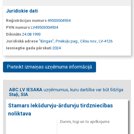
Juridiskie dati
Reģistrācijas numurs
49503004934
PVN numurs
LV49503004934
Dibināts
24.08.1993
Juridiskā adrese
"Ķingas", Priekuļu pag., Cēsu nov., LV-4126
Iesniegtie gada pārskati
2024
Pieteikt izmaiņas uzņēmuma informācijā
ABC.LV IESAKA
uzņēmumus, kuru darbība var būt līdzīga
Staļi, SIA
Stamars Iekšdurvju-ārdurvju tirdzniecības
noliktava
Durvis, logi un to aprīkojums