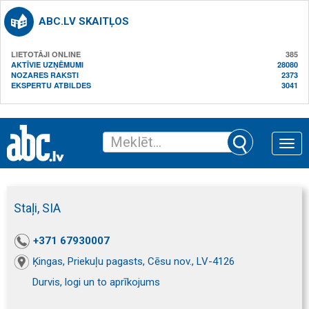
ABC.LV SKAITĻOS
LIETOTĀJI ONLINE
385
AKTĪVIE UZŅĒMUMI
28080
NOZARES RAKSTI
2373
EKSPERTU ATBILDES
3041
Toggle
naviga
Staļi, SIA
+371 67930007
Ķingas, Priekuļu pagasts, Cēsu nov., LV-4126
Durvis, logi un to aprīkojums