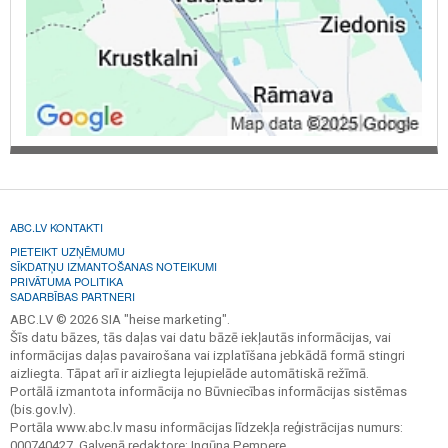
ABC.LV KONTAKTI
PIETEIKT UZŅĒMUMU
SĪKDATŅU IZMANTOŠANAS NOTEIKUMI
PRIVĀTUMA POLITIKA
SADARBĪBAS PARTNERI
ABC.LV © 2026 SIA "heise marketing".
Šīs datu bāzes, tās daļas vai datu bāzē iekļautās informācijas, vai
informācijas daļas pavairošana vai izplatīšana jebkādā formā stingri
aizliegta. Tāpat arī ir aizliegta lejupielāde automātiskā režīmā.
Portālā izmantota informācija no Būvniecības informācijas sistēmas
(bis.gov.lv).
Portāla www.abc.lv masu informācijas līdzekļa reģistrācijas numurs:
000740427. Galvenā redaktore: Ingūna Pempere.