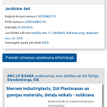
Juridiskie dati
Reģistrācijas numurs
50103822151
PVN numurs
LV50103822151
Dibināts
01.09.2014
Juridiskā adrese
Izstāžu iela 11, Valdlauči, Ķekavas pag., Ķekavas
nov., LV-1076
Iesniegtie gada pārskati
2025
Pieteikt izmaiņas uzņēmuma informācijā
ABC.LV IESAKA
uzņēmumus, kuru darbība var būt līdzīga
Stendenberga, SIA
Merrem Industriplasts, SIA Plastmasas un
gumijas materiālu, detaļu veikals - noliktava
Būvmateriāli un būvkonstrukcijas,
tirdzniecība