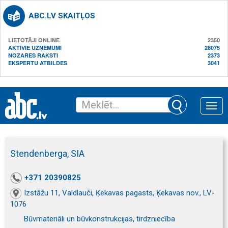
ABC.LV SKAITĻOS
LIETOTĀJI ONLINE
2350
AKTĪVIE UZŅĒMUMI
28075
NOZARES RAKSTI
2373
EKSPERTU ATBILDES
3041
Toggle
naviga
Stendenberga, SIA
+371 20390825
Izstāžu 11, Valdlauči, Ķekavas pagasts, Ķekavas nov., LV-
1076
Būvmateriāli un būvkonstrukcijas, tirdzniecība