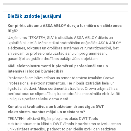
Biežāk uzdotie jautājumi
Kur pirkt uzticamu ASSA ABLOY durvju furnitūru un slēdzenes
Rīgā?
Uzņēmums "TEKATEH, SIA" ir oficiālais ASSA ABLOY dīleris un
izplatītājs Latvijā. Mēs ne tikai nodrošinām oriģinālās ASSA ABLOY
slēdzenes, rokturus un drošības sistēmas vairumtirdzniecībā, bet
arī veicam to profesionālu uzstādīšanu un programmēšanu,
garantējot augstāko drošības pakāpi Jūsu objektam.
Kādi elektroinstrumenti ir piemēroti profesionāļiem un
intensīvai slodzei būvniecībā?
Profesionāliem būvniecības un remontdarbiem iesakām Crown
Professional elektroinstrumentus. Tie ir īpaši izstrādāti lielai un
ilgstošai slodzei. Mūsu sortimentā atradīsiet Crown urbjmašīnas,
perforatorus un slīpmašīnas, kas nodrošina maksimālu efektivitāti
un ilgu kalpošanas laiku darba vietā.
Kur atrast kvalitatīvus un budžetam draudzīgus DWT
elektroinstrumentus mājai un meistaram?
TEKATEH noliktavā Rīgā ir pieejams plašs DWT Tools
elektroinstrumentu klāsts. DWT zīmols ir pazīstams ar izcilu cenas
un kvalitātes attiecību, padarot to par ideālu izvēli gan sadzīves