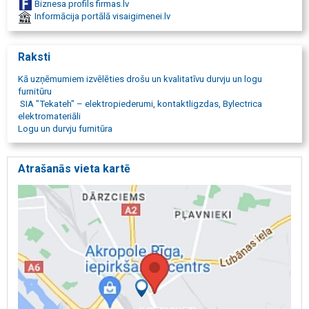
Biznesa profils firmas.lv
komercobjektu drošības risinājumi
Informācija portālā visaigimenei.lv
Raksti
Kā uzņēmumiem izvēlēties drošu un kvalitatīvu durvju un logu
furnitūru
SIA "Tekateh" – elektropiederumi, kontaktligzdas, Bylectrica
elektromateriāli
Logu un durvju furnitūra
Atrašanās vieta kartē