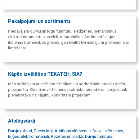
Pakalpojumi un sortiments
Piedāvājam durvju un logu furnitūru, slēdzenes, mehānismus,
elektroinstrumentus un elektromateriālus. Sortimentā ir gan
ikdienas būvniecības preces, gan kvalitatīvi risinājumi profesionālai
lietošanai.
Kāpēc izvēlēties TEKATEH, SIA?
Mēs strādājam ar atzītiem zīmoliem un nodrošinām stabilu preču
pieejamību. Klienti novērtē mūsu praktisko pieredzi un spēju ieteikt
piemērotāko risinājumu konkrētam projektam.
Atslēgvārdi
Durvju rokturi
,
Durvis logi
,
Atslēgas slēdzenes
,
Durvju slēdzenes
,
Eņģes
,
Elektromateriāli
,
Rozetes un slēdži
,
Durvju furnitūra
,