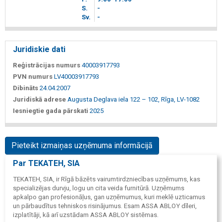
S.
-
Sv.
-
Juridiskie dati
Reģistrācijas numurs
40003917793
PVN numurs
LV40003917793
Dibināts
24.04.2007
Juridiskā adrese
Augusta Deglava iela 122 – 102, Rīga, LV-1082
Iesniegtie gada pārskati
2025
Pieteikt izmaiņas uzņēmuma informācijā
Par TEKATEH, SIA
TEKATEH, SIA, ir Rīgā bāzēts vairumtirdzniecības uzņēmums, kas
specializējas durvju, logu un cita veida furnitūrā. Uzņēmums
apkalpo gan profesionāļus, gan uzņēmumus, kuri meklē uzticamus
un pārbaudītus tehniskos risinājumus. Esam ASSA ABLOY dīleri,
izplatītāji, kā arī uzstādam ASSA ABLOY sistēmas.