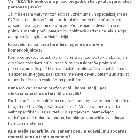
Vai TEKATEH nodrošina preču piegādi un kā apkalpo juridiskās
personas (B2B)?
Jā, mēs esam vairumtirdzniecības uzņēmums un specializējamies
B2B klientu apkalpošanā – nodrošinām materiālus būvniekiem,
apsaimniekotājiem un ražotājiem. Piedāvājam individuālu cenu
politiku, stabilu preču pieejamību noliktavā Katlakalna ielā 1, Rīgā,
un operatīvu loģistiku visā Latvijā.
Kā izvēlēties pareizo furnitūru logiem un durvīm
komercobjektos?
Komercobjektos būtiskākais ir furnitūras izturība (ciklu skaits) un
drošības standarti. Mūsu speciālistiem ir ilgstoša praktiskā
pieredze, un mēs palīdzam piemeklēt atbilstošākos mehānismus,
slēdzenes un eņģes, kas izturēs intensīvu cilvēku plūsmu un atbilst
ugunsdrošības un evakuācijas prasībām.
Kur Rīgā var saņemt profesionālu konsultāciju par
elektromateriālu un furnitūras izvēli?
Profesionālas konsultācijas un preču paraugus varat saņemt mūsu
birojā/noliktavā Rīgā, Katlakalna ielā 1. Mūsu komanda palīdzēs
veikt specifikāciju atlasi tieši Jūsu projektam, piemeklējot
saderīgus elektroinstrumentus, instalācijas materiālus vai durvju
kontroles sistēmas.
Kā pieteikt sadarbību vai saņemt cenu piedāvājumu apdares
materiāliem un instrumentiem?