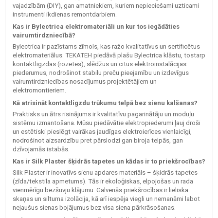
vajadzībām (DIY), gan amatniekiem, kuriem nepieciešami uzticami
instrumenti ikdienas remontdarbiem.
Kas ir Bylectrica elektromateriāli un kur tos iegādāties
vairumtirdzniecībā?
Bylectrica ir pazīstams zīmols, kas ražo kvalitatīvus un sertificētus
elektromateriālus. TEKATEH piedāvā plašu Bylectrica klāstu, tostarp
kontaktligzdas (rozetes), slēdžus un citus elektroinstalācijas
piederumus, nodrošinot stabilu preču pieejamību un izdevīgus
vairumtirdzniecības nosacījumus projektētājiem un
elektromontieriem.
Kā atrisināt kontaktligzdu trūkumu telpā bez sienu kalšanas?
Praktisks un ātrs risinājums ir kvalitatīvu pagarinātāju un moduļu
sistēmu izmantošana. Mūsu piedāvātie elektropiederumi ļauj droši
un estētiski pieslēgt vairākas jaudīgas elektroierīces vienlaicīgi,
nodrošinot aizsardzību pret pārslodzi gan biroja telpās, gan
dzīvojamās istabās.
Kas ir Silk Plaster šķidrās tapetes un kādas ir to priekšrocības?
Silk Plaster ir inovatīvs sienu apdares materiāls – šķidrās tapetes
(zīda/tekstila apmetums). Tās ir ekoloģiskas, elpojošas un rada
vienmērīgu bezšuvju klājumu. Galvenās priekšrocības ir lieliska
skaņas un siltuma izolācija, kā arī iespēja viegli un nemanāmi labot
nejaušus sienas bojājumus bez visa siena pārkrāsošanas.