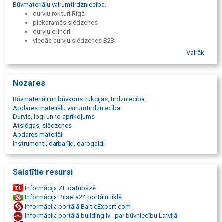
Būvmateriālu vairumtirdzniecība
.
durvju rokturi Rīgā
piekaramās slēdzenes
durvju cilindri
viedās durvju slēdzenes B2B
logu furnitūra komercprojektiem
Vairāk
elektroinstalācijas piederumi
Bylectrica rozetes un slēdži
Crown Professional elektroinstrumenti
Nozares
DWT elektroinstrumenti profesionāļiem
akumulatora urbjmašīnas būvniecībai
Būvmateriāli un būvkonstrukcijas, tirdzniecība
slīpmašīnas un frēzmašīnas
Apdares materiālu vairumtirdzniecība
metināšanas iekārtas
Durvis, logi un to aprīkojums
digitālie mērinstrumenti B2B
Atslēgas, slēdzenes
durvju mehānismi komerctelpām
Apdares materiāli
durvju atdures un aizvērēji
Instrumenti, darbarīki, darbgaldi
durvju ķēdes un eņģes
stiprinājumi mēbelēm un metālam
elektro rozetes ar mitrumizturību
Saistītie resursi
augstspiediena tīrītāji un pulverizatori
ASSA ABLOY Yale durvju sistēmas
Informācija ZL datubāzē
durvju furnitūra uzņēmumiem
Informācija Pilseta24 portālu tīklā
logu furnitūra B2B
Informācija portālā BalticExport.com
ASSA ABLOY dīleris Rīgā
Informācija portālā building.lv - par būvniecību Latvijā
slēdzenes un cilindri profesionāliem objektiem