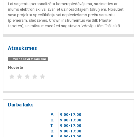
Lai saņemtu personalizētu komercpiedāvājumu, sazinieties ar
mums elektroniski vai zvaniet uz norādītajiem tālruņiem. Nosūtiet
sava projekta specifikāciju vai nepieciešamo preču sarakstu
(piemēram, slēdzenes, Crown instrumentus vai Silk Plaster
tapetes), un mūsu menedžeri sagatavos izdevīgu tāmi īsā laikā.
Atsauksmes
Pievieno savu atsauksmi
Novērtē
Darba laiks
P.
9
00
-17
00
O.
9
00
-17
00
T.
9
00
-17
00
C.
9
00
-17
00
P.
9
00
-17
00