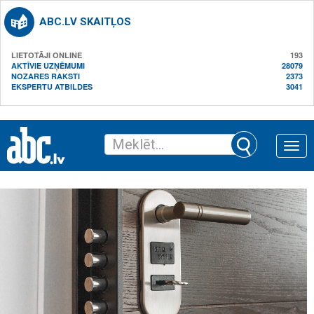
ABC.LV SKAITĻOS
LIETOTĀJI ONLINE
193
AKTĪVIE UZŅĒMUMI
28079
NOZARES RAKSTI
2373
EKSPERTU ATBILDES
3041
Toggle
naviga