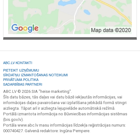
ABC.LV KONTAKTI
PIETEIKT UZŅĒMUMU
SĪKDATŅU IZMANTOŠANAS NOTEIKUMI
PRIVĀTUMA POLITIKA
SADARBĪBAS PARTNERI
ABC.LV © 2026 SIA "heise marketing".
Šīs datu bāzes, tās daļas vai datu bāzē iekļautās informācijas, vai
informācijas daļas pavairošana vai izplatīšana jebkādā formā stingri
aizliegta. Tāpat arī ir aizliegta lejupielāde automātiskā režīmā.
Portālā izmantota informācija no Būvniecības informācijas sistēmas
(bis.gov.lv).
Portāla www.abc.lv masu informācijas līdzekļa reģistrācijas numurs:
000740427. Galvenā redaktore: Ingūna Pempere.