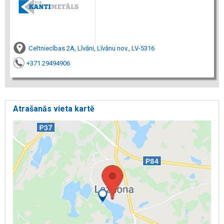
Celtniecības 2A, Līvāni, Līvānu nov., LV-5316
+371 29494906
Atrašanās vieta kartē