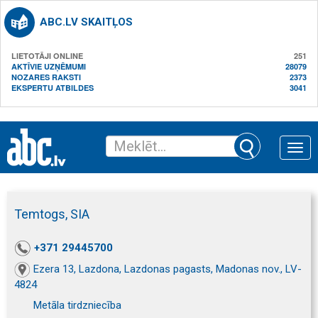
ABC.LV SKAITĻOS
LIETOTĀJI ONLINE
251
AKTĪVIE UZŅĒMUMI
28079
NOZARES RAKSTI
2373
EKSPERTU ATBILDES
3041
Toggle
naviga
Temtogs, SIA
+371 29445700
Ezera 13, Lazdona, Lazdonas pagasts, Madonas nov., LV-
4824
Metāla tirdzniecība