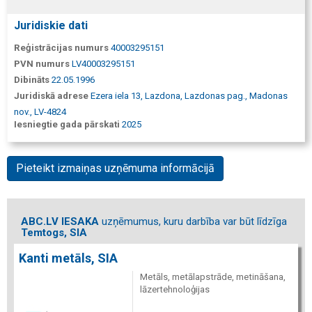
Juridiskie dati
Reģistrācijas numurs
40003295151
PVN numurs
LV40003295151
Dibināts
22.05.1996
Juridiskā adrese
Ezera iela 13, Lazdona, Lazdonas pag., Madonas
nov., LV-4824
Iesniegtie gada pārskati
2025
Pieteikt izmaiņas uzņēmuma informācijā
ABC.LV IESAKA
uzņēmumus, kuru darbība var būt līdzīga
Temtogs, SIA
Kanti metāls, SIA
Metāls, metālapstrāde, metināšana,
lāzertehnoloģijas