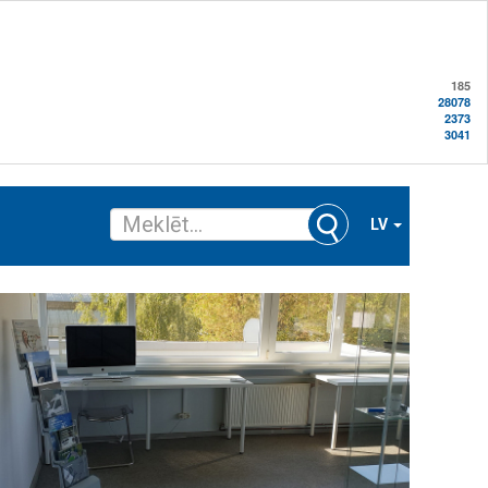
185
28078
2373
3041
LV