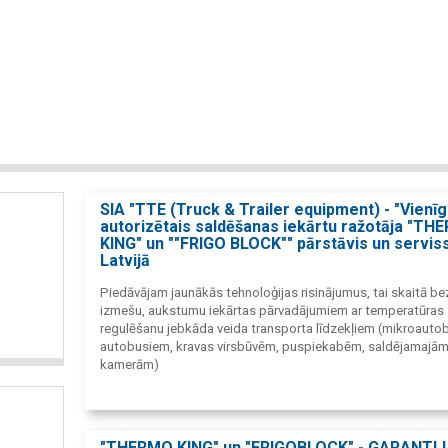
SIA "TTE (Truck & Trailer equipment) - "Vienīg
autorizētais saldēšanas iekārtu ražotāja "T
KING" un ""FRIGO BLOCK"" pārstāvis un servis
Latvijā
Piedāvājam jaunākās tehnoloģijas risinājumus, tai skaitā be
izmešu, aukstumu iekārtas pārvadājumiem ar temperatūras
regulēšanu jebkāda veida transporta līdzekļiem (mikroauto
autobusiem, kravas virsbūvēm, puspiekabēm, saldējamajā
kamerām)
"THERMO KING" un "FRIGOBLOCK" - GARANTI