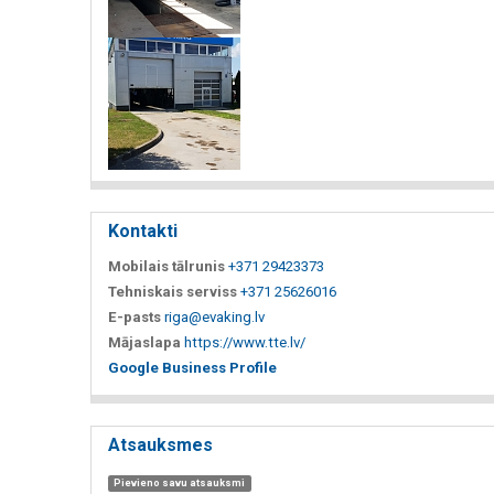
Kontakti
Mobilais tālrunis
+371 29423373
Tehniskais serviss
+371 25626016
E-pasts
riga@evaking.lv
Mājaslapa
https://www.tte.lv/
Google Business Profile
Atsauksmes
Pievieno savu atsauksmi