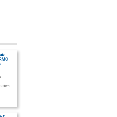
ais
HERMO
s
z
busiem,
m
JAS