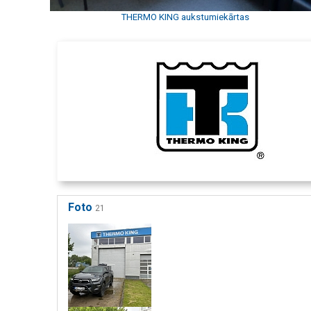
THERMO KING aukstumiekārtas
Foto
21