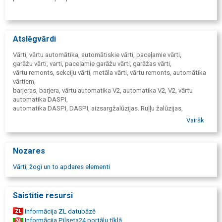
Atslēgvārdi
Vārti, vārtu automātika, automātiskie vārti, paceļamie vārti,
garāžu vārti, varti, paceļamie garāžu vārti, garāžas vārti,
vārtu remonts, sekciju vārti, metāla vārti, vārtu remonts, automātika
vārtiem,
barjeras, barjera, vārtu automatika V2, automatika V2, V2, vārtu
automatika DASPI,
automatika DASPI, DASPI, aizsargžalūzijas. Ruļļu žalūzijas,
rullo žalūzijas, rullo kasešu žalūzijas, teritorijas vārti,
Vairāk
sētas vārti, bīdāmie vārti, veramie vārti, sekcijveida vārti,
vārti cena, vārtu automātika cena.
Nozares
Vārti, žogi un to apdares elementi
Saistītie resursi
Informācija ZL datubāzē
Informācija Pilseta24 portālu tīklā