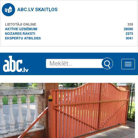
ABC.LV SKAITĻOS
LIETOTĀJI ONLINE
339
AKTĪVIE UZŅĒMUMI
28080
NOZARES RAKSTI
2373
EKSPERTU ATBILDES
3041
Toggle
naviga