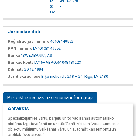
P.
9
00
-18
00
S.
-
Sv.
-
Juridiskie dati
Reģistrācijas numurs
40103149552
PVN numurs
LV40103149552
Banka
"SWEDBANK", AS
Bankas konts
LV46HABA0551048181223
Dibināts
29.12.1994
Juridiskā adrese
Biķernieku iela 218 – 24, Rīga, LV-2130
Pieteikt izmaiņas uzņēmuma informācijā
Apraksts
Specializējamies vārtu, barjeru un to vadīšanas automātisko
sistēmu izgatavošanā un uzstādīšanā. Veicam izbraukumus uz
objektu mērījumu veikšanai, vārtu un automātikas remontu un
profilaktisko apkopi.