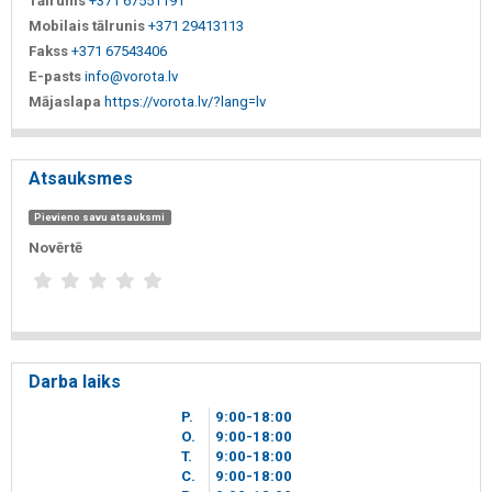
Tālrunis
+371 67551191
Mobilais tālrunis
+371 29413113
Fakss
+371 67543406
E-pasts
info@vorota.lv
Mājaslapa
https://vorota.lv/?lang=lv
Atsauksmes
Pievieno savu atsauksmi
Novērtē
Darba laiks
P.
9
00
-18
00
O.
9
00
-18
00
T.
9
00
-18
00
C.
9
00
-18
00