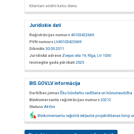
Klientam atvērti katru dienu
Juridiskie dati
Reģistrācijas numurs
40103422669
PVN numurs
LV40103422669
Dibināts
30.05.2011
Juridiskā adrese
Zvejas iela 19, Rīga, LV-1030
Iesniegtie gada pārskati
2025
BIS.GOV.LV informācija
Darbības jomas
Ēku būvdarbu vadīšana un būvuzraudzība
Būvkomersanta reģistrācijas numurs
20212
Statuss
Aktīvs
Būvkomersantu reģistrā iekļautie projektēšanas biroji u