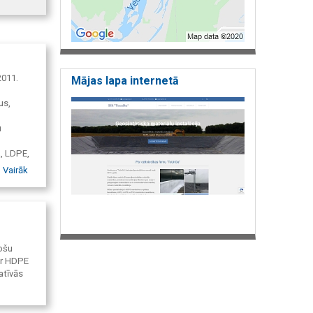
2011.
Mājas lapa internetā
us,
u
, LDPE,
sko
Vairāk
as
sošu
ar HDPE
atīvās