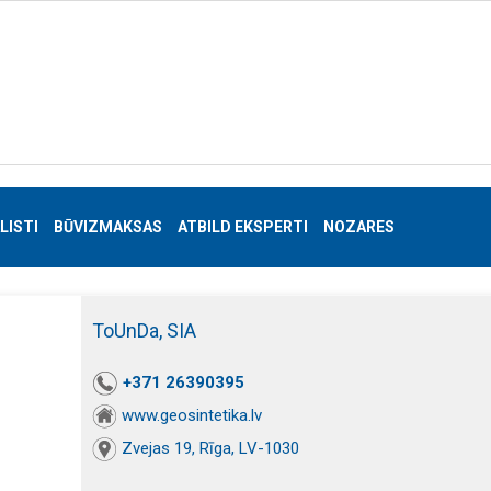
LISTI
BŪVIZMAKSAS
ATBILD EKSPERTI
NOZARES
ToUnDa, SIA
+371 26390395
www.geosintetika.lv
Zvejas 19, Rīga, LV-1030