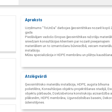
Apraksts
Uzņēmums "ToUnDa" darbojas ģeosintētikas nozarē kopš 
gada.
Piedāvājam vadošo Eiropas ģeosintētikas ražotāju materiāl
sniedzam konsultācijas klientiem par nozarē pieejamajiem
materiāliem un to izmantošanu būvniecībā, veicam materiāl
instalāciju.
Mūsu specializācija ir HDPE membrānu un plātņu kausēšana
LLDPE un PVC membrānu kausēšana, kā arī citu ģeosintēti
materiālu instalācija, kas nodrošina ģeomembrānas funkcij
darbību.
Mūsu darbu pamatā ir optimālu risinājumu rašana klientiem,
Atslēgvārdi
konsultācijas un precīza darba veikšana.
Ģeosintētisko materiālu instalācija, HDPE, augsta blīvuma
polietilēns, Konsultācijas objektu projektēšanas stadijā, E
objektu pārbaude, Dzelzsbetona konstrukciju aizsardzība 
plāksnēm, HDPE membrāna, Ugunsdzēsības baseini, Dekor
ūdenstilpnes.