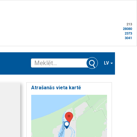
213
28080
2373
3041
LV
Atrašanās vieta kartē