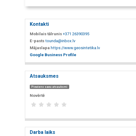
Kontakti
Mobilais tālrunis
+371 26390395
E-pasts
tounda@inbox.lv
Mājaslapa
https://www.geosintetika.lv
Google Business Profile
Atsauksmes
Pievieno savu atsauksmi
Novērtē
Darba laiks