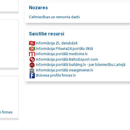
Nozares
Celtniecības un remonta darbi
Saistītie resursi
Informācija ZL datubāzē
Informācija Pilseta24 portālu tīklā
Informācija portālā medicine.lv
Informācija portālā BalticExport.com
Informācija portālā building.lv - par būvniecību Latvijā
Informācija portālā visaigimenei.lv
Biznesa profils firmas.lv
n firmas