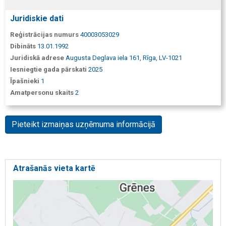
Juridiskie dati
Reģistrācijas numurs
40003053029
Dibināts
13.01.1992
Juridiskā adrese
Augusta Deglava iela 161, Rīga, LV-1021
Iesniegtie gada pārskati
2025
Īpašnieki
1
Amatpersonu skaits
2
Pieteikt izmaiņas uzņēmuma informācijā
Atrašanās vieta kartē