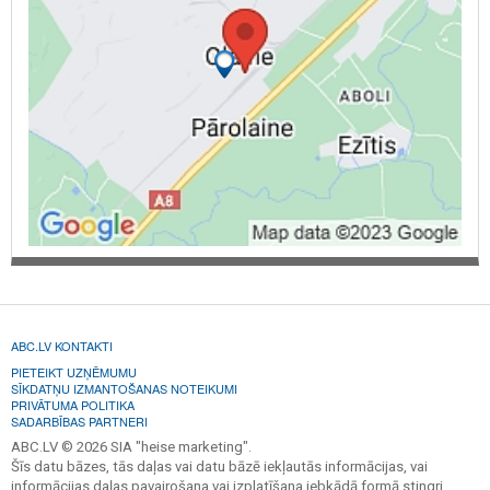
ABC.LV KONTAKTI
PIETEIKT UZŅĒMUMU
SĪKDATŅU IZMANTOŠANAS NOTEIKUMI
PRIVĀTUMA POLITIKA
SADARBĪBAS PARTNERI
ABC.LV © 2026 SIA "heise marketing".
Šīs datu bāzes, tās daļas vai datu bāzē iekļautās informācijas, vai
informācijas daļas pavairošana vai izplatīšana jebkādā formā stingri