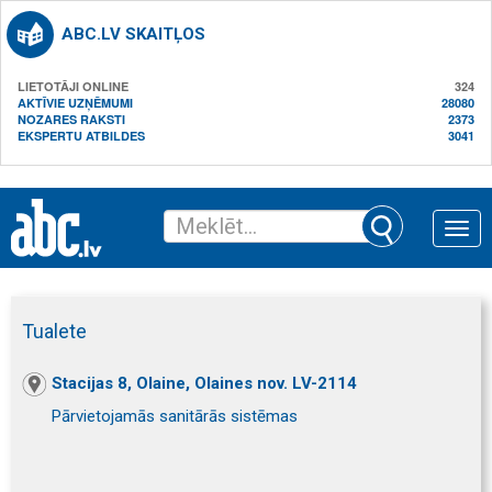
ABC.LV SKAITĻOS
LIETOTĀJI ONLINE
324
AKTĪVIE UZŅĒMUMI
28080
NOZARES RAKSTI
2373
EKSPERTU ATBILDES
3041
Toggle
naviga
Tualete
Stacijas 8, Olaine, Olaines nov. LV-2114
Pārvietojamās sanitārās sistēmas