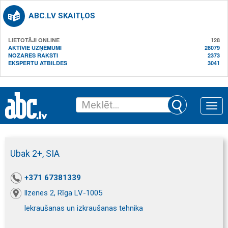
ABC.LV SKAITĻOS
LIETOTĀJI ONLINE
128
AKTĪVIE UZŅĒMUMI
28079
NOZARES RAKSTI
2373
EKSPERTU ATBILDES
3041
Toggle
naviga
Ubak 2+, SIA
+371 67381339
Ilzenes 2, Rīga LV-1005
Iekraušanas un izkraušanas tehnika