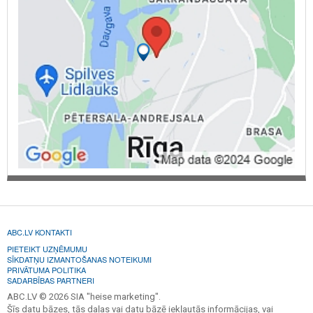
ABC.LV KONTAKTI
PIETEIKT UZŅĒMUMU
SĪKDATŅU IZMANTOŠANAS NOTEIKUMI
PRIVĀTUMA POLITIKA
SADARBĪBAS PARTNERI
ABC.LV © 2026 SIA "heise marketing".
Šīs datu bāzes, tās daļas vai datu bāzē iekļautās informācijas, vai