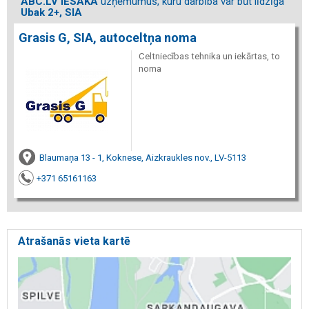
ABC.LV IESAKA
uzņēmumus, kuru darbība var būt līdzīga
Ubak 2+, SIA
Grasis G, SIA, autoceltņa noma
Celtniecības tehnika un iekārtas, to
noma
Blaumaņa 13 - 1, Koknese, Aizkraukles nov., LV-5113
+371 65161163
Atrašanās vieta kartē