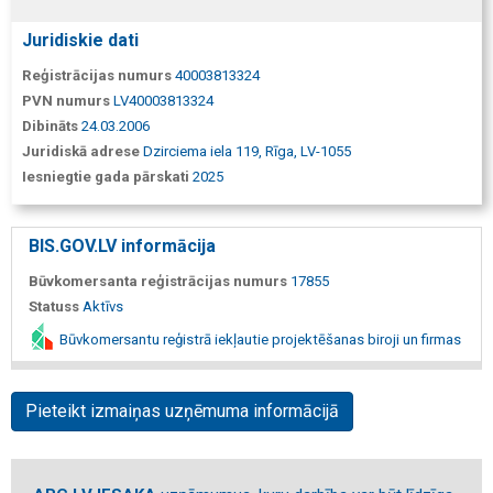
Juridiskie dati
Reģistrācijas numurs
40003813324
PVN numurs
LV40003813324
Dibināts
24.03.2006
Juridiskā adrese
Dzirciema iela 119, Rīga, LV-1055
Iesniegtie gada pārskati
2025
BIS.GOV.LV informācija
Būvkomersanta reģistrācijas numurs
17855
Statuss
Aktīvs
Būvkomersantu reģistrā iekļautie projektēšanas biroji un firmas
Pieteikt izmaiņas uzņēmuma informācijā