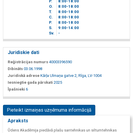
P.
8
00
-18
00
O.
8
00
-18
00
T.
8
00
-18
00
C.
8
00
-18
00
P.
8
00
-18
00
S.
9
00
-14
00
Sv.
-
Juridiskie dati
Reģistrācijas numurs
40003396590
Dibināts
03.06.1998
Juridiskā adrese
Kārļa Ulmaņa gatve 2, Rīga, LV-1004
Iesniegtie gada pārskati
2025
Īpašnieki
6
Pieteikt izmaiņas uzņēmuma informācijā
Apraksts
Ūdens Akadēmija piedāvā plašu santehnikas un siltumtehnikas