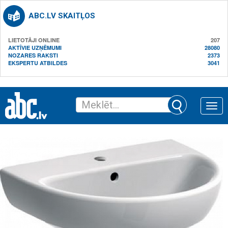
ABC.LV SKAITĻOS
LIETOTĀJI ONLINE
207
AKTĪVIE UZŅĒMUMI
28080
NOZARES RAKSTI
2373
EKSPERTU ATBILDES
3041
Toggle
naviga