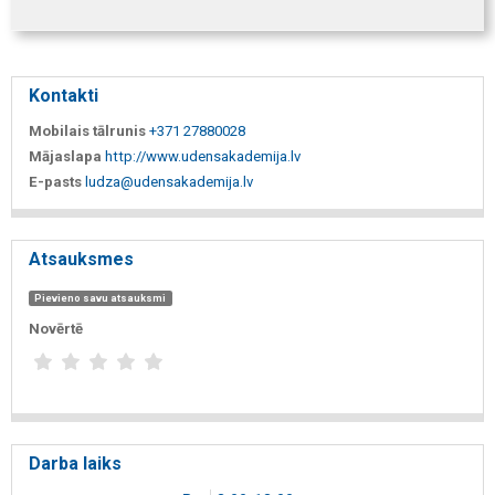
Kontakti
Mobilais tālrunis
+371 27880028
Mājaslapa
http://www.udensakademija.lv
E-pasts
ludza@udensakademija.lv
Atsauksmes
Pievieno savu atsauksmi
Novērtē
Darba laiks