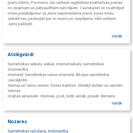
preču klāstu. Pie mums Jūs varēsiet iegādāties kvalitatīvas preces
no zināmiem un pārbaudītiem ražotājiem. Caurskatiet un novērtējiet
mūsu piedāvājumu! Ja Jums nepieciešama prece, kuras mūsu
veikalā nav, paziņojiet par to mums un, iespējams, mēs varēsim
Jums palīdzēt.
Vairāk
Atslēgvārdi
Santehnikas veikals, veikali, internetveikals, santehnikas
tirdzniecība
internetā. Santehnikas cenas internetā. Akcijas santehnikai.
Jaucējkrāni.
Vannas un vannu sienas. Dušas kabīnes. Sēdekļi dušām un vannām.
Vannas
istabas aksesuāri. Izlietnes, podi, bidē, urināli, pisuāri. Akmens
masas izlietnes. Vannas istabas mēbeles. Aprīkojums invalīdiem.
Vairāk
Santehnikas
aprīkojums. Hermētiķi. Sūkņi. Spiedkatli. Izplešanās trauki. Gaisa
aizkari. Ūdens sildītāji, ESBE apkures aprīkojums, radiatori. Apkures
Nozares
katli un to daļas. Instrumenti Rothenberger. AGB serviss. AKVA
RODOS.
Santehnikas ražošana, tirdzniecība