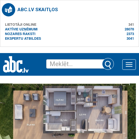
ABC.LV SKAITĻOS
LIETOTĀJI ONLINE
341
AKTĪVIE UZŅĒMUMI
28078
NOZARES RAKSTI
2373
EKSPERTU ATBILDES
3041
Toggle
naviga