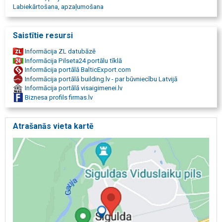
Labiekārtošana, apzaļumošana
Saistītie resursi
Informācija ZL datubāzē
Informācija Pilseta24 portālu tīklā
Informācija portālā BalticExport.com
Informācija portālā building.lv - par būvniecību Latvijā
Informācija portālā visaigimenei.lv
Biznesa profils firmas.lv
Atrašanās vieta kartē