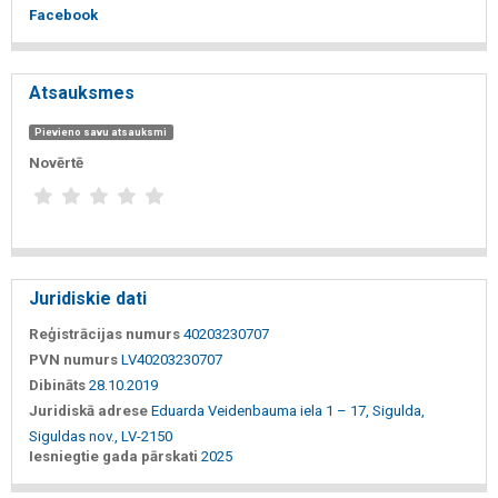
Facebook
Atsauksmes
Pievieno savu atsauksmi
Novērtē
Juridiskie dati
Reģistrācijas numurs
40203230707
PVN numurs
LV40203230707
Dibināts
28.10.2019
Juridiskā adrese
Eduarda Veidenbauma iela 1 – 17, Sigulda,
Siguldas nov., LV-2150
Iesniegtie gada pārskati
2025