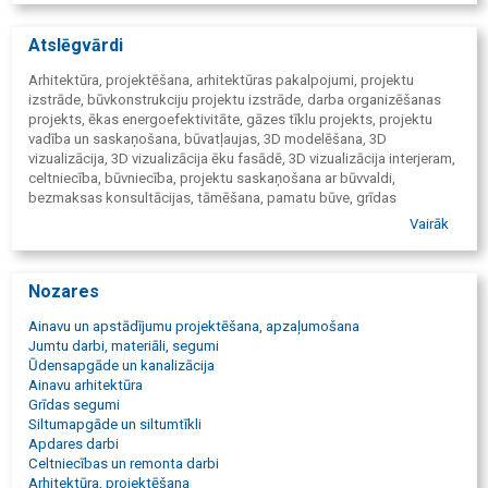
Atslēgvārdi
Arhitektūra, projektēšana, arhitektūras pakalpojumi, projektu
izstrāde, būvkonstrukciju projektu izstrāde, darba organizēšanas
projekts, ēkas energoefektivitāte, gāzes tīklu projekts, projektu
vadība un saskaņošana, būvatļaujas, 3D modelēšana, 3D
vizualizācija, 3D vizualizācija ēku fasādē, 3D vizualizācija interjeram,
celtniecība, būvniecība, projektu saskaņošana ar būvvaldi,
bezmaksas konsultācijas, tāmēšana, pamatu būve, grīdas
ieklāšana, ēku pārsegumu izbūve, jumta darbi, jumiķu darbi,
Vairāk
inženierkomunikāciju izbūve, iekšējo komunikāciju izbūve, ārējo
komunikāciju izbūve, kanalizācijas un ūdensapgādes darbi, apdares
darbi, durvju montāža, logu montāža, silmtumapgādes sistēmu
Nozares
montāža, santehnikas darbi, santehnikas uzstādīšana,
labiekārtošana, teritoriju labiekārtošanas darbi, celtniecība, pilna
Ainavu un apstādījumu projektēšana, apzaļumošana
cikla celtniecība.
Jumtu darbi, materiāli, segumi
Ūdensapgāde un kanalizācija
Ainavu arhitektūra
Grīdas segumi
Siltumapgāde un siltumtīkli
Apdares darbi
Celtniecības un remonta darbi
Arhitektūra, projektēšana