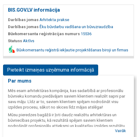
BIS.GOV.LV informācija
Darbības jomas
Arhitekta prakse
Darbības jomas
Ēku būvdarbu vadīšana un būvuzraudzība
Būvkomersanta reģistrācijas numurs
15536
Statuss
Aktīvs
Būvkomersantu reģistrā iekļautie projektēšanas biroji un firmas
Pieteikt izmaiņas uzņēmuma informācijā
Par mums
Mēs esam arhitektūras kompānija, kas sadarbībā ar profesionālu
būvnieku komandu piedāvājam saviem klientiem realizēt sapni par
savu māju. Līdz ar to, saviem klientiem spējam nodrošināt visu
izpildes procesu, sākot no skices līdz mājas atslēgai!​
Mūsu pieredzes bagāžā ir ļoti daudz realizētu arhitektūras un
būvniecības projektu, kā rezultātā spējam saviem klientiem
nodrošināt profesionālu attieksmi un kvalitatīvu izpildes rezultātu.
Vairāk