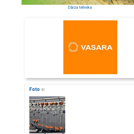
Dārza tehnika
Foto
41