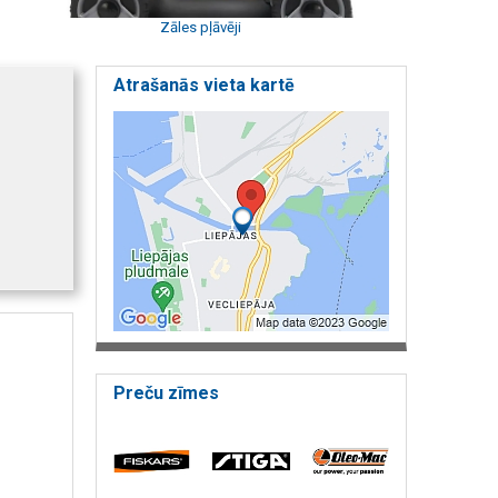
Zāles pļāvēji
Atrašanās vieta kartē
Preču zīmes