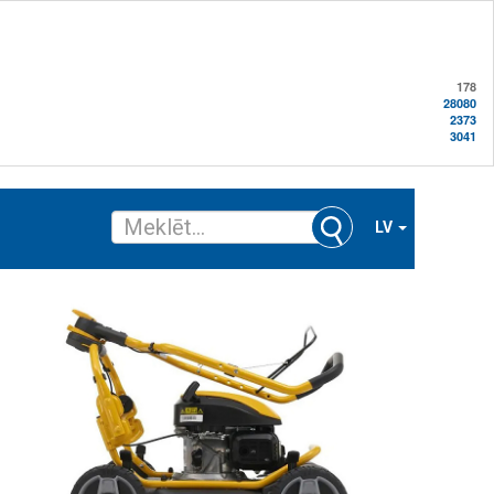
178
28080
2373
3041
LV