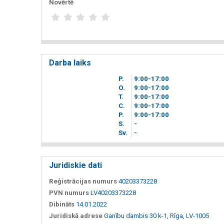
Novērtē
Darba laiks
P.
9
00
-17
00
O.
9
00
-17
00
T.
9
00
-17
00
C.
9
00
-17
00
P.
9
00
-17
00
S.
-
Sv.
-
Juridiskie dati
Reģistrācijas numurs
40203373228
PVN numurs
LV40203373228
Dibināts
14.01.2022
Juridiskā adrese
Ganību dambis 30 k-1, Rīga, LV-1005