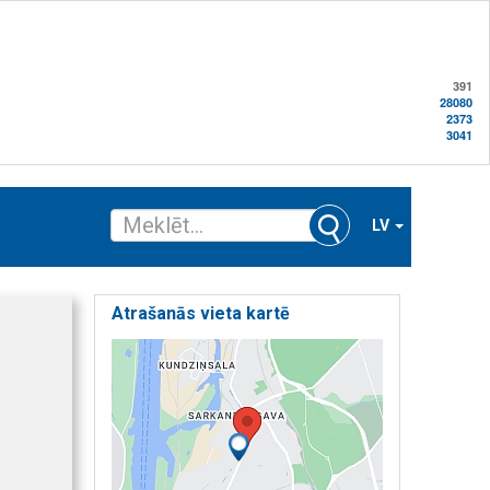
391
28080
2373
3041
LV
Atrašanās vieta kartē