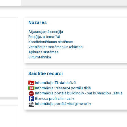
Nozares
Atjaunojamā enerģija
Enerģija; alternatīvā
Kondicionēšanas sistēmas
Ventilācijas sistēmas un iekārtas
Apkures sistēmas
Siltumtehnika
Saistītie resursi
Informācija ZL datubāzē
Informācija Pilseta24 portālu tīklā
Informācija portālā building.lv - par būvniecību Latvijā
Biznesa profils firmas.lv
Informācija portālā visaigimenei.lv