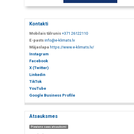
Kontakti
Mobilais tālrunis
+371 26122110
E-pasts
info@e-klimats.lv
Mājaslapa
https://www.e-klimats.lv/
Instagram
Facebook
X (Twitter)
Linkedin
TikTok
YouTube
Google Business Profile
Atsauksmes
Pievieno savu atsauksmi