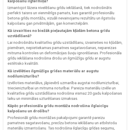
kalpošanu ilgtermiņā?
Izmantojot lāzera nivelēšanu grīdu ieklāšanā, tiek nodrošināts
perfekti taisns un vienmērīgs pamats, kas garantē profesionālu
betona grīdu montāžu, vizuāli nevainojamu rezultātu un ilgstošu
kalpošanu gan privātmājām, gan komerctelpām.
Kā izvairīties no biežāk pieļautajām kļūdām betona grīdu
uzstādīšanā?
Lai nodrošinātu kvalitatīvu grīdu uzstādīšanu, izvairieties no kļūdām,
piemēram, nepietiekamas pamatnes sagatavošanas, nepareizas
mitruma kontroles un deformācijas šuvju ignorēšanas. Profesionāla
grīdu ieklāšana nodrošina drošu un ilgmūžīgu grīdu ar augstu
estētisko kvalitāti.
Kā izvēlēties ilgmūžīgu grīdas materiālu ar augstu
nodilumizturību?
Izvēloties materiālus, jāpievērš uzmanība augstai nodilumizturībai,
triecienizturībai un mitruma noturībai. Pareiza materiālu izvēle un
kvalitatīva grīdu uzstādīšana nodrošina vismaz 20 gadu kalpošanas
laiku un minimālas uzturēšanas izmaksas.
Kāpēc profesionāla grīdu montāža nodrošina ilglaicīgu
kalpošanu un drošību?
Profesionāli grīdu montāžas pakalpojumi garantē pareizu
pamatnes sagatavošanu, precīzu betona ieklāšanu un atbilstošu
materiālu izmantošanu. Tas nodrošina ilglaicīgu grīdas segumu,