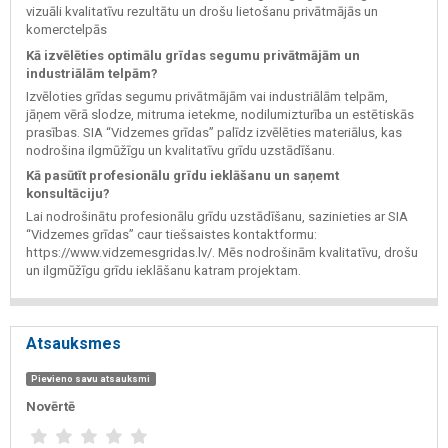
vizuāli kvalitatīvu rezultātu un drošu lietošanu privātmājās un
komerctelpās
Kā izvēlēties optimālu grīdas segumu privātmājām un
industriālām telpām?
Izvēloties grīdas segumu privātmājām vai industriālām telpām,
jāņem vērā slodze, mitruma ietekme, nodilumizturība un estētiskās
prasības. SIA “Vidzemes grīdas” palīdz izvēlēties materiālus, kas
nodrošina ilgmūžīgu un kvalitatīvu grīdu uzstādīšanu.
Kā pasūtīt profesionālu grīdu ieklāšanu un saņemt
konsultāciju?
Lai nodrošinātu profesionālu grīdu uzstādīšanu, sazinieties ar SIA
“Vidzemes grīdas” caur tiešsaistes kontaktformu:
https://www.vidzemesgridas.lv/. Mēs nodrošinām kvalitatīvu, drošu
un ilgmūžīgu grīdu ieklāšanu katram projektam.
Atsauksmes
Pievieno savu atsauksmi
Novērtē