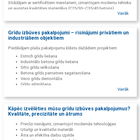
Strādājam ar sertificētiem meistariem, izmantojam modernu tehniku
un augstas kvalitātes materiālus (C25/30–C35/45 betons).
Vairāk
Nodrošinām precīzu darba izpildi, skaidru komunikāciju un
caurspīdīgu izmaksu aprēķinu bez slēptiem maksājumiem.
Grīdu izbūves pakalpojumi – risinājumi privātiem un
industriāliem objektiem
Piedāvājam plašu pakalpojumu klāstu dažādiem projektiem:
Estrich grīdu liešana
Industriālo betona grīdu liešana
Silto grīdu ierīkošana
Betona grīdu pamatnes sagatavošana
Veco grīdu demontāža
Grīdu siltināšana
Vairāk
Kāpēc izvēlēties mūsu grīdu izbūves pakalpojumus?
Kvalitāte, precizitāte un ātrums
Precīzi risinājumi, izmantojot modernās tehnoloģijas
Izturīgi un kvalitatīvi materiāli
Ātra un efektīva darbu izpilde