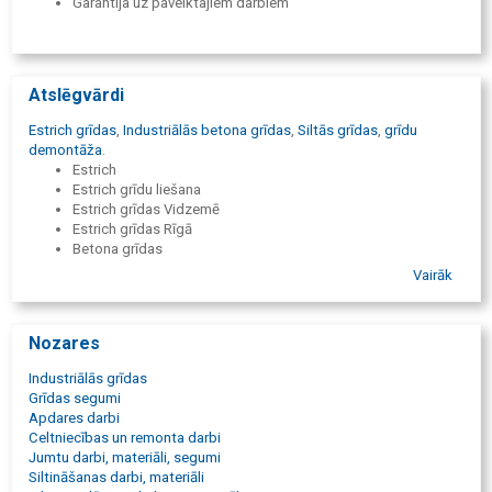
Garantija uz paveiktajiem darbiem
Atslēgvārdi
Estrich grīdas
,
Industriālās betona grīdas
,
Siltās grīdas
,
grīdu
demontāža
.
Estrich
Estrich grīdu liešana
Estrich grīdas Vidzemē
Estrich grīdas Rīgā
Betona grīdas
Betona grīdu liešana
Vairāk
Betona grīdu liešana Vidzemē
Betona grīdu liešana Rīgā
Industriālā betona grīdu liešana
Nozares
Industriālās betona grīdas
Pilna cikla betona grīdu liešana
Industriālās grīdas
Betona grīdas no A līdz Z
Grīdas segumi
Betona grīdu izbūve
Apdares darbi
Betona grīdu betonēšana
Celtniecības un remonta darbi
Betona klona liešana
Jumtu darbi, materiāli, segumi
Grīdu betonēšana
Siltināšanas darbi, materiāli
Betona grīdu pamatnes sagatavošana