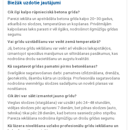
Biežāk uzdotie jautājumi
Cik ilgi kalpo rūpnieciskā betona grīda?
Pareizi ieklāta un apstrādāta betona grīda kalpo 20–30 gadus,
atkarībā no slodzes, temperatūras un kopšanas. Privātmājām
kalpošanas laiks parasti ir vēl ilgāks, nodrošinot ilgmūžīgu grīdas
segumu.
Vai grīdu uzstādīšanu var veikt zemā temperatūrā?
Jā, betona grīdu ieklāšanu var veikt arī vēsākos laikapstākļos,
izmantojot speciālus maisījumus un siltināšanas pasākumus, kas
nodrošina drošu sacietēšanu un augstu kvalitāti.
Kā sagatavot grīdas pamatni pirms betonēšanas?
Svarīgākie sagatavošanas darbi: pamatnes izlīdzināšana, drenāža,
ģeotekstils, šķembu kārta un izolācija. Profesionāla sagatavošana
nodrošina vienmērīgu slodzes sadalījumu un novērš plaisas vai
nosēšanos.
Cik ātri var sākt izmantot jauno grīdu?
Vieglas slodzes (staigāšana) var uzsākt pēc 24–48 stundām,
vidējas slodzes pēc aptuveni 7 dienām, bet pilnas slodzes (auto,
tehnika) tikai pēc 28 dienām, kad betons sasniedz pilno stiprību.
Pareiza ieklāšana nodrošina ilgmūžīgu un drošu grīdas segumu.
Kā lāzera nivelēšana uzlabo profesionālu grīdu ieklāšanu un