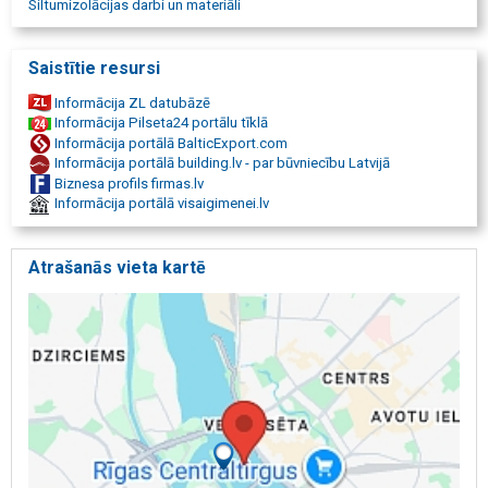
Siltumizolācijas darbi un materiāli
Grīdu pamatnes sagatavošana
Veco betona grīdu demontāža
Grīdu demontāža
Saistītie resursi
Grīdu siltināmā materiāla ieklāšana
Grīdu siltināšana
Informācija ZL datubāzē
Siltās grīdas
Informācija Pilseta24 portālu tīklā
Silto grīdu ierīkošana
Informācija portālā BalticExport.com
Silto grīdu izbūve
Informācija portālā building.lv - par būvniecību Latvijā
Ūdens apsildāmās grīdas
Biznesa profils firmas.lv
Grīdas ar apkuri
Informācija portālā visaigimenei.lv
Industriālās grīdas ražotnēm
Betona grīdas noliktavām
Betona grīdas garāžām
Atrašanās vieta kartē
Betona grīdas ar pretnodiluma pārklājumu
Betona grīdas ar pretslīdes pārklājumu
Lāzera nivelēšana grīdām
Profesionāla grīdu liešana
Sertificēti grīdu meistari
Grīdu liešanas pakalpojumi Vidzemē
Grīdu liešanas pakalpojumi Rīgā