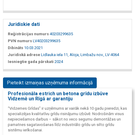
Juridiskie dati
Reģistrācijas numurs
40203299635
PVN numurs
LV40203299635
Dibināts
10.03.2021
Juridiskā adrese
Lidlauka iela 11, Aloja, Limbažu nov., LV-4064
Iesniegtie gada pārskati
2024
Pieteikt izmaiņas uzņēmuma informācijā
Profesionāla estrich un betona grīdu izbūve
Vidzemē un Rīgā ar garantiju
“Vidzemes Grīdas” ir uzņēmums ar vairāk nekā 10 gadu pieredzi, kas
specializējas kvalitatīvu grīdu risinājumu izbūvē. Nodrošinām visus
nepieciešamos darbus – sākot no veco segumu demontāžas un
pamatnes sagatavošanas līdz industriālo grīdu un silto grīdu
sistēmu ierīkošanai.