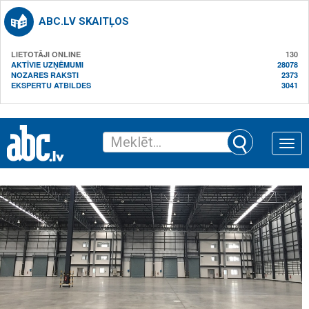
ABC.LV SKAITĻOS
LIETOTĀJI ONLINE
130
AKTĪVIE UZŅĒMUMI
28078
NOZARES RAKSTI
2373
EKSPERTU ATBILDES
3041
Toggle
naviga