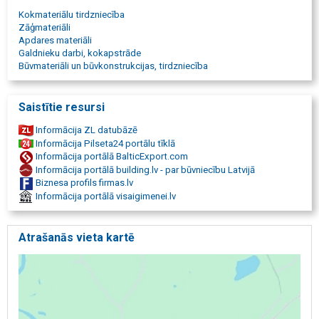
kalibrēti zāģmateriāli, brusas, koka brusas, latas, kaltēti
Kokmateriālu tirdzniecība
kokmateriāli, kokmateriāli būvniecībai, žāvēti kokmateriāli,
Zāģmateriāli
kokmateriālu tirdzniecība Cēsis, zāģmateriālu tirdzniecība, ēvelēti
Apdares materiāli
kokmateriāli, ēvelēts kokmateriāls, impregnēti dēļi, ēvelēti
Galdnieku darbi, kokapstrāde
impregnēti dēļi, krāsoti apdares dēļi, mērcēti kokmateriāli,
Būvmateriāli un būvkonstrukcijas, tirdzniecība
termokoksne, termopriede, termoapse, termokoks, zāģēšana,
zāģētava, zāģētava Cēsis, garināšana, piegāde, SIA Vidzemes
Kokmateriāli, Cēsis, Lode, Valmiera, Līgatne, Augšlīgatne, Sigulda,
Saistītie resursi
Vidzeme
Informācija ZL datubāzē
Informācija Pilseta24 portālu tīklā
Informācija portālā BalticExport.com
Informācija portālā building.lv - par būvniecību Latvijā
Biznesa profils firmas.lv
Informācija portālā visaigimenei.lv
Atrašanās vieta kartē