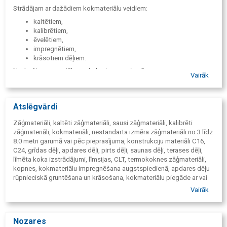
Strādājam ar dažādiem kokmateriālu veidiem:
kaltētiem,
kalibrētiem,
ēvelētiem,
impregnētiem,
krāsotiem dēļiem.
Nodrošinam speciālus pakalpojumus, piemēram:
Vairāk
augstspiediena impregnēšanu,
termisko apstrādi,
garināšanu,
Atslēgvārdi
rūpniecisko krāsošanu,
materiālu piegādi ar vai bez izkraušanas.
Zāģmateriāli, kaltēti zāģmateriāli, sausi zāģmateriāli, kalibrēti
zāģmateriāli, kokmateriāli, nestandarta izmēra zāģmateriāli no 3 līdz
8.0 metri garumā vai pēc pieprasījuma, konstrukciju materiāli C16,
C24, grīdas dēļi, apdares dēļi, pirts dēļi, saunas dēļi, terases dēļi,
līmēta koka izstrādājumi, līmsijas, CLT, termokoknes zāģmateriāli,
kopnes, kokmateriālu impregnēšana augstspiedienā, apdares dēļu
rūpnieciskā gruntēšana un krāsošana, kokmateriālu piegāde ar vai
bez izkraušanas, koka karkasa konstrukcijas, žogi, moduļi,
Vairāk
speciālas koka konstrukcijas, koka speciepakojums, koka
iepakojums, koka paletes, nestandarta paletes, standarta paletes,
HT apstrāde, termo apstrāde paletēm, kokmateriāli Cēsīs,
Nozares
zāģmateriāli Cēsīs, kvalitatīvi zāģēti zāģmateriāli, kvalitatīvi kaltēti