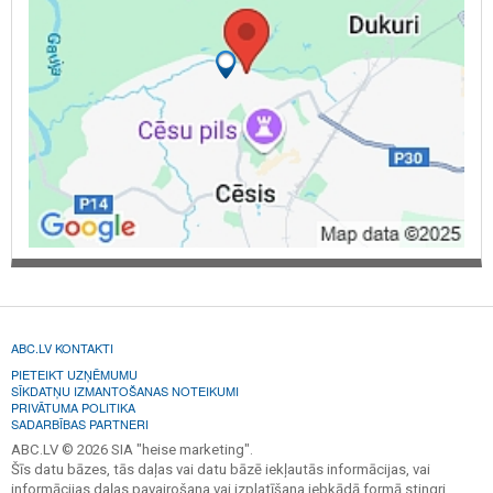
ABC.LV KONTAKTI
PIETEIKT UZŅĒMUMU
SĪKDATŅU IZMANTOŠANAS NOTEIKUMI
PRIVĀTUMA POLITIKA
SADARBĪBAS PARTNERI
ABC.LV © 2026 SIA "heise marketing".
Šīs datu bāzes, tās daļas vai datu bāzē iekļautās informācijas, vai
informācijas daļas pavairošana vai izplatīšana jebkādā formā stingri