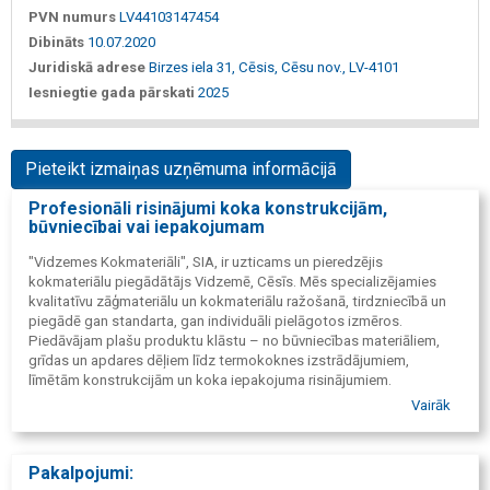
PVN numurs
LV44103147454
Dibināts
10.07.2020
Juridiskā adrese
Birzes iela 31, Cēsis, Cēsu nov., LV-4101
Iesniegtie gada pārskati
2025
Pieteikt izmaiņas uzņēmuma informācijā
Profesionāli risinājumi koka konstrukcijām,
būvniecībai vai iepakojumam
"Vidzemes Kokmateriāli", SIA, ir uzticams un pieredzējis
kokmateriālu piegādātājs Vidzemē, Cēsīs. Mēs specializējamies
kvalitatīvu zāģmateriālu un kokmateriālu ražošanā, tirdzniecībā un
piegādē gan standarta, gan individuāli pielāgotos izmēros.
Piedāvājam plašu produktu klāstu – no būvniecības materiāliem,
grīdas un apdares dēļiem līdz termokoknes izstrādājumiem,
līmētām konstrukcijām un koka iepakojuma risinājumiem.
Vairāk
Pakalpojumi: