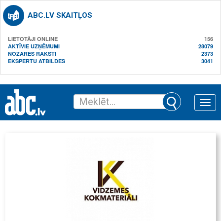
ABC.LV SKAITĻOS
LIETOTĀJI ONLINE
156
AKTĪVIE UZŅĒMUMI
28079
NOZARES RAKSTI
2373
EKSPERTU ATBILDES
3041
Toggle
naviga