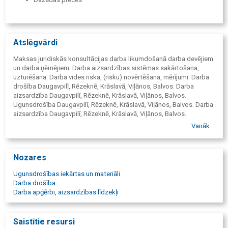
Atslēgvārdi
Maksas juridiskās konsultācijas darba likumdošanā darba devējiem
un darba ņēmējiem. Darba aizsardzības sistēmas sakārtošana,
uzturēšana. Darba vides riska, (risku) novērtēšana, mērījumi. Darba
drošība Daugavpilī, Rēzeknē, Krāslavā, Viļānos, Balvos. Darba
aizsardzība Daugavpilī, Rēzeknē, Krāslavā, Viļānos, Balvos.
Ugunsdrošība Daugavpilī, Rēzeknē, Krāslavā, Viļānos, Balvos. Darba
aizsardzība Daugavpilī, Rēzeknē, Krāslavā, Viļānos, Balvos.
Dokumentu, (instrukciju) izstrādāšana, darba drošība. Nelaimes
Vairāk
gadījumu un arodslimību izmeklēšana. Arodārsts. Arodslimību
ārsts. Arodveselība. Darba vides iekšējās uzraudzības plānošana,
īstenošana, pārbaude un pilnveidošana. Darba aizsardzība, drošība,
Nozares
ugunsdrošība, elektrodrošība, (instrukcijas) instruktāžas. Darba
aizsardzības dokumentācija: darba žurnāli, amatu, profesiju
Ugunsdrošības iekārtas un materiāli
apraksti, evakuācijas plāni. Pirmās palīdzības aptieciņas.
Darba drošība
Informatīvas uzlīmes. Kompetenta institūcija. Ugunsdrošības
Darba apģērbi, aizsardzības līdzekļi
signalizācijas, ugunsdzēsības
signalizācijas, ugunsdzēšamo aparātu tirdzniecība. Ugunsdzēšamo
aparātu uzpilde, pildīšana, uzpildīšana. Ugunsdzēšamie aparāti,
Saistītie resursi
ugunsdzēšamais aparāts. Dūmu detektori. Siltuma detektori. Darba