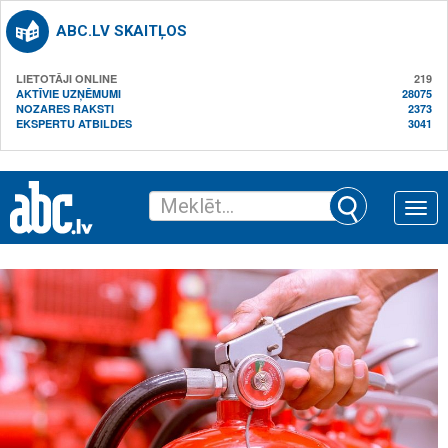
ABC.LV SKAITĻOS
LIETOTĀJI ONLINE
219
AKTĪVIE UZŅĒMUMI
28075
NOZARES RAKSTI
2373
EKSPERTU ATBILDES
3041
Toggle
naviga