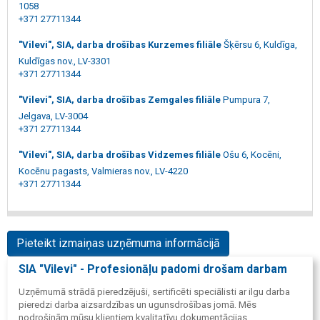
1058
+371 27711344
"Vilevi", SIA, darba drošības Kurzemes filiāle
Šķērsu 6, Kuldīga,
Kuldīgas nov., LV-3301
+371 27711344
"Vilevi", SIA, darba drošības Zemgales filiāle
Pumpura 7,
Jelgava, LV-3004
+371 27711344
"Vilevi", SIA, darba drošības Vidzemes filiāle
Ošu 6, Kocēni,
Kocēnu pagasts, Valmieras nov., LV-4220
+371 27711344
Pieteikt izmaiņas uzņēmuma informācijā
SIA "Vilevi" - Profesionāļu padomi drošam darbam
Uzņēmumā strādā pieredzējuši, sertificēti speciālisti ar ilgu darba
pieredzi darba aizsardzības un ugunsdrošības jomā. Mēs
nodrošinām mūsu klientiem kvalitatīvu dokumentācijas