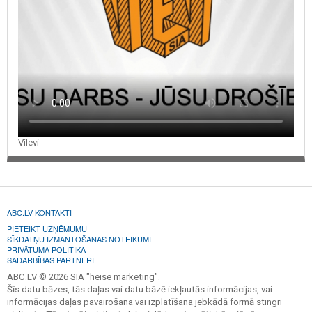
Vilevi
ABC.LV KONTAKTI
PIETEIKT UZŅĒMUMU
SĪKDATŅU IZMANTOŠANAS NOTEIKUMI
PRIVĀTUMA POLITIKA
SADARBĪBAS PARTNERI
ABC.LV © 2026 SIA "heise marketing".
Šīs datu bāzes, tās daļas vai datu bāzē iekļautās informācijas, vai
informācijas daļas pavairošana vai izplatīšana jebkādā formā stingri