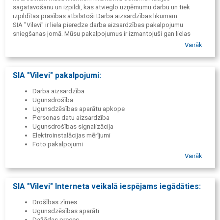
sagatavošanu un izpildi, kas atvieglo uzņēmumu darbu un tiek
izpildītas prasības atbilstoši Darba aizsardzības likumam.
SIA "Vilevi" ir liela pieredze darba aizsardzības pakalpojumu
sniegšanas jomā. Mūsu pakalpojumus ir izmantojuši gan lielas
kompānijas, gan mazi un vidēji uzņēmumi dažādās darbības sfērās.
Vairāk
Apkalpošana visā Latvijā.
SIA "Vilevi" pakalpojumi:
Darba aizsardzība
Ugunsdrošība
Ugunsdzēsības aparātu apkope
Personas datu aizsardzība
Ugunsdrošības signalizācija
Elektroinstalācijas mērījumi
Foto pakalpojumi
Vairāk
SIA "Vilevi" Interneta veikalā iespējams iegādāties:
Drošības zīmes
Ugunsdzēsības aparāti
Dažādas preces