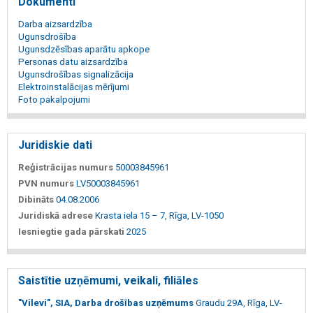
Dokumenti
Darba aizsardzība
Ugunsdrošība
Ugunsdzēsības aparātu apkope
Personas datu aizsardzība
Ugunsdrošības signalizācija
Elektroinstalācijas mērījumi
Foto pakalpojumi
Juridiskie dati
Reģistrācijas numurs
50003845961
PVN numurs
LV50003845961
Dibināts
04.08.2006
Juridiskā adrese
Krasta iela 15 – 7, Rīga, LV-1050
Iesniegtie gada pārskati
2025
Saistītie uzņēmumi, veikali, filiāles
"Vilevi", SIA, Darba drošības uzņēmums
Graudu 29A, Rīga, LV-