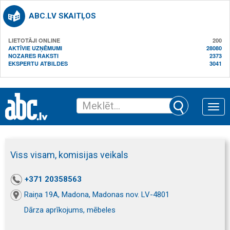
ABC.LV SKAITĻOS
LIETOTĀJI ONLINE
200
AKTĪVIE UZŅĒMUMI
28080
NOZARES RAKSTI
2373
EKSPERTU ATBILDES
3041
Toggle
naviga
Viss visam, komisijas veikals
+371 20358563
Raiņa 19A, Madona, Madonas nov. LV-4801
Dārza aprīkojums, mēbeles