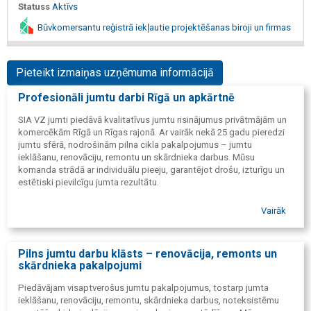
Statuss
Aktīvs
Būvkomersantu reģistrā iekļautie projektēšanas biroji un firmas
Pieteikt izmaiņas uzņēmuma informācijā
Profesionāli jumtu darbi Rīgā un apkārtnē
SIA VZ jumti piedāvā kvalitatīvus jumtu risinājumus privātmājām un
komercēkām Rīgā un Rīgas rajonā. Ar vairāk nekā 25 gadu pieredzi
jumtu sfērā, nodrošinām pilna cikla pakalpojumus – jumtu
ieklāšanu, renovāciju, remontu un skārdnieka darbus. Mūsu
komanda strādā ar individuālu pieeju, garantējot drošu, izturīgu un
estētiski pievilcīgu jumta rezultātu.
Vairāk
Pilns jumtu darbu klāsts – renovācija, remonts un
skārdnieka pakalpojumi
Piedāvājam visaptverošus jumtu pakalpojumus, tostarp jumta
ieklāšanu, renovāciju, remontu, skārdnieka darbus, noteksistēmu