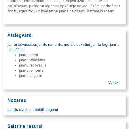
montāžu, hidroizolāciju un sniega barjeru uzstādīšanu. Mūsu
pakalpojumi pielāgoti Rīgas un apkārtējo novadu ēkām, nodrošinot
drošu, ilgmūžīgu un kvalitatīvu jumta risinājumu katram klientam.
Atslēgvārdi
jumtu būvniecība
,
jumtu remonts
,
metāla dakstiņi
,
jumta logi
,
jumtu
siltināšana
.
jumtu darbi
jumtu ieklāšana
jumtu renovācija
jumtu remonts
jumtu segumi
jumta seguma maiņa
Vairāk
jumta atjaunošana
jumtu izbūve
jumtu būvniecība
Nozares
seguma ieklāšana
koka jumta konstrukcijas
Jumtu darbi, materiāli, segumi
skārdnieku darbi
vacprofila jumts
metāla dakstiņi
Saistītie resursi
jumta logi