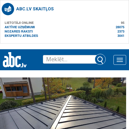
ABC.LV SKAITĻOS
LIETOTĀJI ONLINE
95
AKTĪVIE UZŅĒMUMI
28075
NOZARES RAKSTI
2373
EKSPERTU ATBILDES
3041
Toggle
naviga