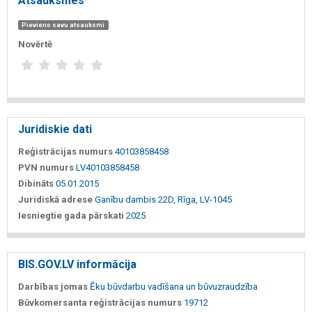
Atsauksmes
Pievieno savu atsauksmi
Novērtē
Juridiskie dati
Reģistrācijas numurs
40103858458
PVN numurs
LV40103858458
Dibināts
05.01.2015
Juridiskā adrese
Ganību dambis 22D, Rīga, LV-1045
Iesniegtie gada pārskati
2025
BIS.GOV.LV informācija
Darbības jomas
Ēku būvdarbu vadīšana un būvuzraudzība
Būvkomersanta reģistrācijas numurs
19712