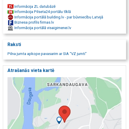
deflektori noteksistēmu montāža
Informācija ZL datubāzē
hidroizolācija
Informācija Pilseta24 portālu tīklā
hidroizolācijas darbi
Informācija portālā building.lv - par būvniecību Latvijā
jumta apkope
Biznesa profils firmas.lv
jumtu siltināšana
Informācija portālā visaigimenei.lv
siltumizolācijas montāža
sniega barjeras
sniega tīrīšana
Raksti
parapeti
skursteņu pieslēgumi
Pilna jumta apkope pavasarim ar SIA “VZ jumti”
drošības sistēmas jumtiem
remonta tāmes sastādīšana
jumta konsultācijas
Atrašanās vieta kartē