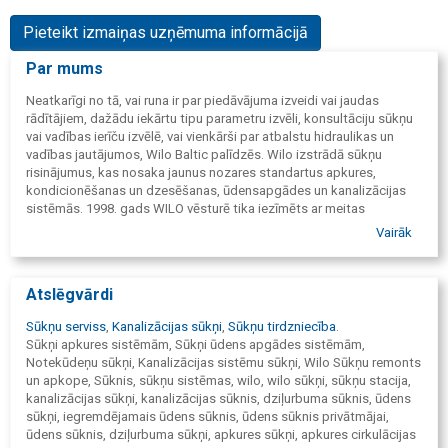
Pieteikt izmaiņas uzņēmuma informācijā
Par mums
Neatkarīgi no tā, vai runa ir par piedāvājuma izveidi vai jaudas
rādītājiem, dažādu iekārtu tipu parametru izvēli, konsultāciju sūkņu
vai vadības ierīču izvēlē, vai vienkārši par atbalstu hidraulikas un
vadības jautājumos, Wilo Baltic palīdzēs. Wilo izstrādā sūkņu
risinājumus, kas nosaka jaunus nozares standartus apkures,
kondicionēšanas un dzesēšanas, ūdensapgādes un kanalizācijas
sistēmās. 1998. gads WILO vēsturē tika iezīmēts ar meitas
uzņēmuma „WILO Baltic” izveidošanu Baltijas reģionā. No
Vairāk
uzņēmuma Rīgas biroja tiek apkalpotas divas Baltijas valstis –
Latvija un Igaunija. Baltijas reģionā WILO ienāca 1998. gadā, un 2018.
gada aprīlī uzņēmums WILO BALTIC atskatījās uz divdesmit
Atslēgvārdi
veiksmīgas darbības gadiem. Mātes uzņēmuma starptautiskā
pieredze, WILO ražojumu stabilā kvalitāte un, protams, uzņēmuma
Sūkņu serviss
,
Kanalizācijas sūkņi
,
Sūkņu tirdzniecība
.
darbinieku profesionalitāte un entuziasms ļāvis šajos gados
Sūkņi apkures sistēmām, Sūkņi ūdens apgādes sistēmām,
izveidot solīdas ilgtermiņa darījuma attiecības ar valsts un
Notekūdeņu sūkņi, Kanalizācijas sistēmu sūkņi, Wilo Sūkņu remonts
municipālajiem uzņēmumiem, vadošajām celtniecības materiālu
un apkope, Sūknis, sūkņu sistēmas, wilo, wilo sūkņi, sūkņu stacija,
tirdzniecības firmām, būvuzņēmumiem un montāžas kompānijām.
kanalizācijas sūkņi, kanalizācijas sūknis, dziļurbuma sūknis, ūdens
sūkņi, iegremdējamais ūdens sūknis, ūdens sūknis privātmājai,
ūdens sūknis, dziļurbuma sūkņi, apkures sūkņi, apkures cirkulācijas