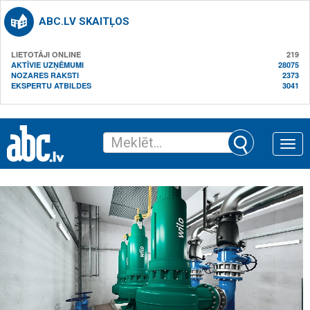
ABC.LV SKAITĻOS
LIETOTĀJI ONLINE
219
AKTĪVIE UZŅĒMUMI
28075
NOZARES RAKSTI
2373
EKSPERTU ATBILDES
3041
Toggle
naviga