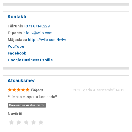
Kontakti
Tālrunis
+371 67145229
E-pasts
info-lv@wilo.com
Mājaslapa
https://wilo.com/lv/lv/
YouTube
Facebook
Google Business Profile
Atsauksmes
Edgars
2020. gada 4. septembrī 14:12
❝Lielska ekspertu komanda❞
Pievieno savu atsauksmi
Novērtē