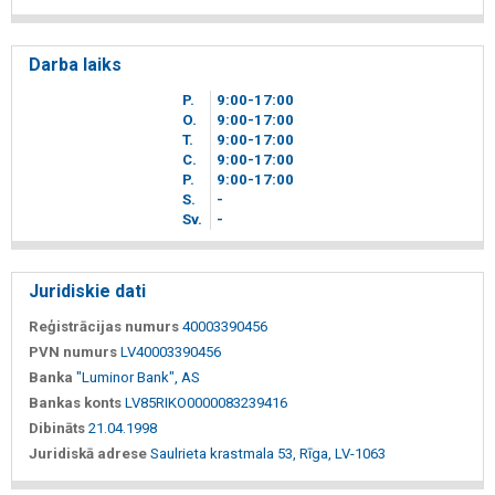
Darba laiks
P.
9
00
-17
00
O.
9
00
-17
00
T.
9
00
-17
00
C.
9
00
-17
00
P.
9
00
-17
00
S.
-
Sv.
-
Juridiskie dati
Reģistrācijas numurs
40003390456
PVN numurs
LV40003390456
Banka
"Luminor Bank", AS
Bankas konts
LV85RIKO0000083239416
Dibināts
21.04.1998
Juridiskā adrese
Saulrieta krastmala 53, Rīga, LV-1063