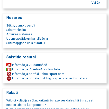
sūknis, apkures sūknis, cirkulācijas sūknis, drenāža, drenāžas
Vairāk
sūknis, pumpji, sūkņu iekārtas, sūkņu sistēmas, notekūdeņu
sistēmu sūkņi, sistēmu sūkņi, drenāžas sūkņi, mikseri, aeratori,
Pazemes sūknētavas, industriālie sūkņi. Ugunsdzēsības sūkņi.
Nozares
Ūdens dzesēšanas sūkņi. Ventilācijas sūkņi, ventilācijas sistēmu
sūkņi. Sūkņi apkures sistēmām, sausā rotora sūkņi, slapjā rotora
Sūkņi, pumpji, ventiļi
sūkņi, augstas efektivitātes sūkņi apkurei, Sūkņu serviss, sūkņu
Siltumtehnika
servisa centrs, sūkņu sistēmu apkalpošana, sūkņu apkope, sūkņu
Apkures sistēmas
apmaiņa, nomaiņa. Sūkņu vairumtirdzniecība, sūkņu sistēmu
Ūdensapgāde un kanalizācija
vairumtirdzniecība.
Siltumapgāde un siltumtīkli
Saistītie resursi
Informācija ZL datubāzē
Informācija Pilseta24 portālu tīklā
Informācija portālā BalticExport.com
Informācija portālā building.lv - par būvniecību Latvijā
Raksti
Wilo cirkulācijas sūkņu oriģinālās rezerves daļas: kā ātri atrast
nepieciešamo komponenti?