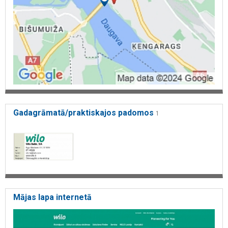
Gadagrāmatā/praktiskajos padomos
1
Mājas lapa internetā