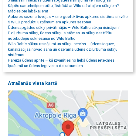
3 lauksaimniecības ūdensapgādes risinājumu tehnoloģijas
Kāpēc santehniķiem būtu jāstrādā ar Wilo ražotajiem sūkņiem?
Mācies pie labākajiem!
Apkures sezona tuvojas – energoefektīvas apkures sistēmas izvēle
5 WILO produkti uzņēmumiem apkures sezonai
Ūdensapgādes sūkņi privātmājās – Wilo Baltic sūkņu risinājumi
Dziļurbuma sūkņi, ūdens sūkņu sistēmas un sūkņi neattīrītu
notekūdeņu sūknēšanai no Wilo Baltic
Wilo Baltic sūkņu risinājumi un sūkņu serviss – ūdens ieguve,
kanalizācijas novadīšana un dzeramā ūdens dziļurbuma sūkņu
sistēmas
Pareiza ūdens aprite – kā izvairīties no liekā ūdens ietekmes
īpašumā un ūdens ieguve no dziļurbumiem
Atrašanās vieta kartē