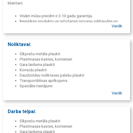
klientam.
Visām mūsu precēm ir 2-10 gadu garantija;
Regulāras produktu un ražošanas procesu pārbaudes no
Vairāk
neatkarīgām iestādēm;
Statiskās slodzes un ražošana tiek apliecināta ar GS, RAL-
RG 614, DIN EN ISO 9001:2008 kvalitātes atzīmēm;
Metināšanas procesu kvalitāti apliecina DIN 18800
Noliktavai:
sertifikāts;
Aprīkojums tiek ražots no augstvērtīgiem materiāliem;
Sīkpreču metāla plaukti
Jaunākās iekārtas nodrošina nemainīgu kvalitāti.
Plastmasas kastes, konteineri
Gara laiduma plaukti
Konsoļu plaukti
Daudzstāvu noliktavas palešu plaukti
Transportēšnas aprīkojums
Speciālie risinājumi
Norobežojošie žogi un sieti
Vairāk
Instrumentu paneļi un āķi
Plastmasa paletes
Darba telpai:
Sīkpreču metāla plaukti
Plastmasas kastes, konteineri
Gara laiduma plaukti