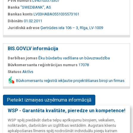
PVN numurs
LV40103375307
Banka
"SWEDBANK", AS
Bankas konts
LV03HABA0551035573161
Dibināts
01.02.2011
Juridiskā adrese
Ģertrūdes iela 106 – 3, Rīga, LV-1009
BIS.GOV.LV informācija
Darbības jomas
Ēku būvdarbu vadīšana un būvuzraudzība
Būvkomersanta reģistrācijas numurs
17078
Statuss
Aktīvs
Būvkomersantu reģistrā iekļautie projektēšanas biroji un firmas
Pieteikt izmaiņas uzņēmuma informācijā
WSP - Garantēta kvalitāte, pieredze un kompetence!
WSP spēj piedāvāt darba telpu aprīkojumu birojiem, veikaliem,
noliktavām, darbnīcām un izglītības iestādēm. Augstais klientu
apkalpošanas līmenis spēj nodrošināt individuālu pieeju katram