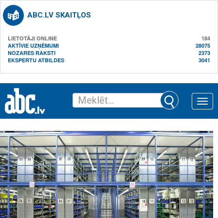
ABC.LV SKAITĻOS
LIETOTĀJI ONLINE
184
AKTĪVIE UZŅĒMUMI
28075
NOZARES RAKSTI
2373
EKSPERTU ATBILDES
3041
Toggle
naviga