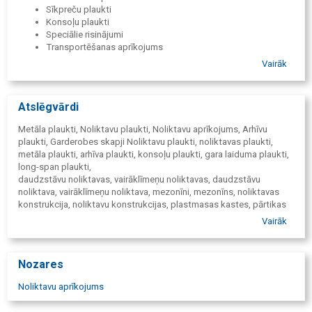
Sīkpreču plaukti
Konsoļu plaukti
Speciālie risinājumi
Transportēšanas aprīkojums
Plastmasas paletes
Vairāk
Garderobes skapji
Industriālie riteņi
Instrumentu paneļi un āķi
Atslēgvārdi
Sīkpreču metāla plaukti
Norobežojošie žogi un sieti
Metāla plaukti, Noliktavu plaukti, Noliktavu aprīkojums, Arhīvu
Metāla skapji
plaukti, Garderobes skapji Noliktavu plaukti, noliktavas plaukti,
metāla plaukti, arhīva plaukti, konsoļu plaukti, gara laiduma plaukti,
long-span plaukti,
daudzstāvu noliktavas, vairāklīmeņu noliktavas, daudzstāvu
noliktava, vairāklīmeņu noliktava, mezonīni, mezonīns, noliktavas
konstrukcija, noliktavu konstrukcijas, plastmasas kastes, pārtikas
kastes, ESD kastes, noliktavu kastes, plauktu konteineri, sīkpreču
Vairāk
plauki, cinkotie plaukti, cinkoti plaukti, palešu plaukti, Drive-in,
Pushback palešu plaukti, mobīlie palešu plaukti, mobīlie arhīvu
palukti, gravitācijas plaukti, rullīšu ceļi, šauri eju palešu plaukti, rati
Nozares
ar vienu platformu, rati ar divām platformām, noliktavu rati, rati ar
trim platformām, rati ar diviem riteņiem, rati darba telpām,
Noliktavu aprīkojums
nerūsējošā tērauda rati, ESD rati, rati ar plauktiem, lokšņu materiālu
rati, aizslēdzami rati, rati ar kāpnēm, industriālie rati, režģveida rati,