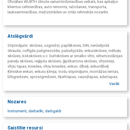
Oficiālais WÜRTH zīmola vairumtirdzniecības veikals, kas apkalpo
klientus celtniecības, auto remonta, ražošanas, transporta,
lauksaimniecības, mežizstrādes un citās tehniskās nozarēs.
Atslēgvārdi
Stiprinājumi: skrūves, uzgriežņi, paplāksnes, DIN, nerūsējošā
tērauda, collīgās pašgriezošās, pašurbjošās, enkurskrūves, mēbeļu
skrūves, kokskrūves u.c. bultskrūves ar smalko vītni, siltumizolācijas
paneļu skrūves, reģipša skrūves, ģipškartona skrūves, vītņstieņi,
vītņu tapas, kniedes, vītņu kniedes, enkuri, dībeļi, enkurdībeļi.
Ķīmiskie enkuri, enkuru ķīmija, trošu stiprinājumi, montāžas lentas,
blīvgredzeni, sprostgredzeni, šķelttapas, cauruļtapas, adattapas,
profili, skavas, cauruļskavas, cauruļvadu stiprinājumi, sprinkleru
Vairāk
skavas. SB skrūves, HV skrūves, kkrūvmašīnas, dimanta urbšanas
iekārtas, dimanta urbšanas instrumenti, lāzera mērinstrumenti.
Autopreces: maināmās vējstiklu slotiņu gumijas, drošinātāji,
Nozares
autospuldzes, bākugunis, akumulatoru spailes, balansējamie
atsvari, izpūtēju un šļūteņu savilcēji, ķīmijas preces un smērvielas,
Instrumenti, darbarīki, darbgaldi
pulēšanas pastas, autošampūni, motora blīvēšanas silikoni,
hermētiķi. Griezējdiski, slīpdiski, abrazīvie diski, dimanta
griezējdiski, drāšu birstes. Urbji metālam, kokam, betonam,
Saistītie resursi
kroņurbji, vītņurbji, SDS urbji, punktmetināšanas urbji, vītņgrieži,