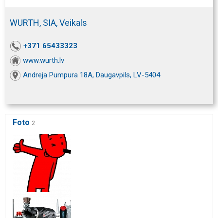
WURTH, SIA, Veikals
+371 65433323
www.wurth.lv
Andreja Pumpura 18A, Daugavpils, LV-5404
Foto
2