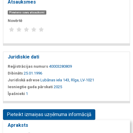
Atsauksmes
Pievieno savu atsauksmi
Novērtē
Juridiskie dati
Reģistrācijas numurs
40003280809
Dibināts
25.01.1996
Juridiskā adrese
Lubānas iela 143, Rīga, LV-1021
Iesniegtie gada pārskati
2025
Īpašnieki
1
Pieteikt izmaiņas uzņēmuma informācijā
Apraksts