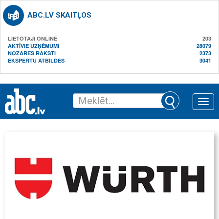
ABC.LV SKAITĻOS
LIETOTĀJI ONLINE
203
AKTĪVIE UZŅĒMUMI
28079
NOZARES RAKSTI
2373
EKSPERTU ATBILDES
3041
Toggle
naviga