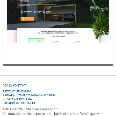
ABC.LV KONTAKTI
PIETEIKT UZŅĒMUMU
SĪKDATŅU IZMANTOŠANAS NOTEIKUMI
PRIVĀTUMA POLITIKA
SADARBĪBAS PARTNERI
ABC.LV © 2026 SIA "heise marketing".
Šīs datu bāzes, tās daļas vai datu bāzē iekļautās informācijas, vai