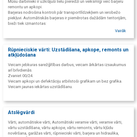
Mūsu darbinieki ir uzkrājuši lielu pieredzi un veiksmīgi veic barjeru
remontu un apkopi.
Barjeras nodrošina kontroli pār transportlīdzekļiem un ierobežo
piekļuvi. Automātiskās barjeras ir piemērotas dažādām teritorijām,
bieži tiek izmantotas:
autostāvvietas;
Vairāk
tirdzniecības centri;
garāžu kompleksi;
rūpniecības uzņēmumi;
Rūpnieciskie vārti: Uzstādīšana, apkope, remonts un
autostāvvietas;
atkļūdošana
viesnīcas;
kontroles sistēmas.
Veicam jebkuras sarežģītības darbus, veicam ārkārtas izsaukumus
Mēs uzstādīsim barjeras atkarībā no atrašanās vietas, apstākļiem
arī brīvdienās.
un jūsu prasībām.
Zvaniet 00/24.
Veicam apkopi un defektāciju atbilstoši grafikam un bez grafika.
Veicam jaunas iekārtas uzstādīšanu.
Atslēgvārdi
Vārti, automātiskie vārti, Automātiski veramie vārti, veramie vārti,
vārtu uzstādīšana, vārtu apkope, vārtu remonts, vārtu kļūdu
novēršana, garāžas vārti, rūpnieciski vārti, barjera un hidraulika,