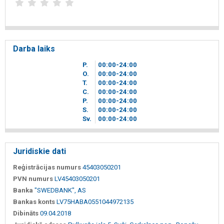
Darba laiks
P.
00
00
-24
00
O.
00
00
-24
00
T.
00
00
-24
00
C.
00
00
-24
00
P.
00
00
-24
00
S.
00
00
-24
00
Sv.
00
00
-24
00
Juridiskie dati
Reģistrācijas numurs
45403050201
PVN numurs
LV45403050201
Banka
"SWEDBANK", AS
Bankas konts
LV75HABA0551044972135
Dibināts
09.04.2018