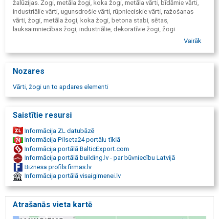
žalūzijas. Žogi, metāla žogi, koka žogi, metāla vārti, bīdāmie vārti,
industriālie vārti, ugunsdrošie vārti, rūpnieciskie vārti, ražošanas
vārti, žogi, metāla žogi, koka žogi, betona stabi, sētas,
lauksaimniecības žogi, industriālie, dekoratīvie žogi, žogi
privātmājām, žogu stabi, nožogojumi.
Vairāk
Nozares
Vārti, žogi un to apdares elementi
Saistītie resursi
Informācija ZL datubāzē
Informācija Pilseta24 portālu tīklā
Informācija portālā BalticExport.com
Informācija portālā building.lv - par būvniecību Latvijā
Biznesa profils firmas.lv
Informācija portālā visaigimenei.lv
Atrašanās vieta kartē