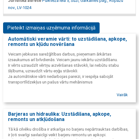
Juridiskā adrese
Pulkveža iela 5, Suži, Garkalnes pag., Ropažu
nov., LV-1024
Pieteikt izmaiņas uzņēmuma informācijā
Automātiski veramie vārti: to uzstādīšana, apkope,
remonts un kļūdu novēršana
Veicam jebkuras sarežģītības darbus, pieņemam ārkārtas
izsaukumus arī brīvdienās. Veicam jaunu iekārtu uzstādīšanu.
Ir vērts uzraudzīt vērtņu aizvēršanas stāvokli, lai nebūtu stabu
šķībuma, uzraudzīt vārtu eņģu stāvokli.
Ja automātiskie vārti nedarbojas pareizi, ir iespēja sabojāt
transportlīdzekļus un pašus vārtu mehānismus
Vairāk
Barjeras un hidraulika: Uzstādīšana, apkope,
remonts un atkļūdošana
Tā kā cilvēku drošība ir atkarīga no barjeru nepārtrauktas darbības,
ir ļoti svarīgi savlaicīgi veikt barjeru remontu un apkopi.