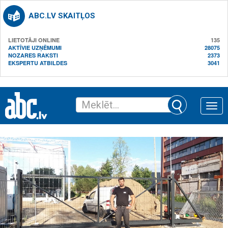
ABC.LV SKAITĻOS
LIETOTĀJI ONLINE
135
AKTĪVIE UZŅĒMUMI
28075
NOZARES RAKSTI
2373
EKSPERTU ATBILDES
3041
Toggle
naviga