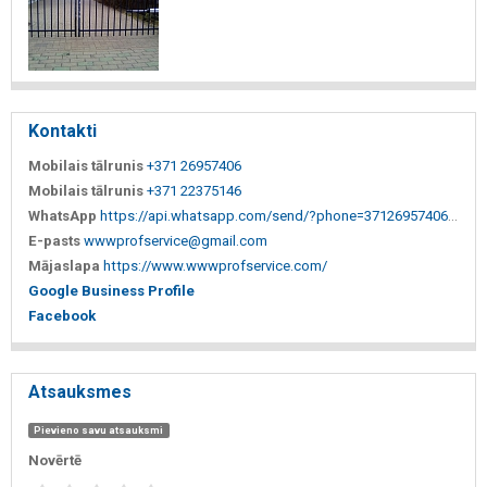
Kontakti
Mobilais tālrunis
+371 26957406
Mobilais tālrunis
+371 22375146
WhatsApp
https://api.whatsapp.com/send/?phone=37126957406&text&type=phone_number&app_absent=0
E-pasts
wwwprofservice@gmail.com
Mājaslapa
https://www.wwwprofservice.com/
Google Business Profile
Facebook
Atsauksmes
Pievieno savu atsauksmi
Novērtē