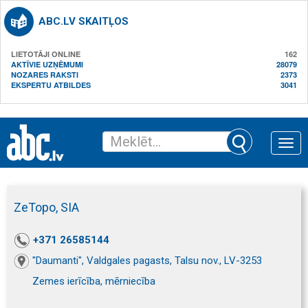
ABC.LV SKAITĻOS
LIETOTĀJI ONLINE
162
AKTĪVIE UZŅĒMUMI
28079
NOZARES RAKSTI
2373
EKSPERTU ATBILDES
3041
Toggle
naviga
ZeTopo, SIA
+371 26585144
"Daumanti", Valdgales pagasts, Talsu nov., LV-3253
Zemes ierīcība, mērniecība