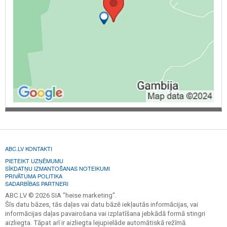
ABC.LV KONTAKTI
PIETEIKT UZŅĒMUMU
SĪKDATŅU IZMANTOŠANAS NOTEIKUMI
PRIVĀTUMA POLITIKA
SADARBĪBAS PARTNERI
ABC.LV © 2026 SIA "heise marketing".
Šīs datu bāzes, tās daļas vai datu bāzē iekļautās informācijas, vai
informācijas daļas pavairošana vai izplatīšana jebkādā formā stingri
aizliegta. Tāpat arī ir aizliegta lejupielāde automātiskā režīmā.