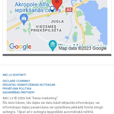
ABC.LV KONTAKTI
DECLARE COMPANY
SĪKDATŅU IZMANTOŠANAS NOTEIKUMI
PRIVĀTUMA POLITIKA
SADARBĪBAS PARTNERI
ABC.LV © 2026 SIA "heise marketing".
Šīs datu bāzes, tās daļas vai datu bāzē iekļautās informācijas, vai
informācijas daļas pavairošana vai izplatīšana jebkādā formā stingri
aizliegta. Tāpat arī ir aizliegta lejupielāde automātiskā režīmā.