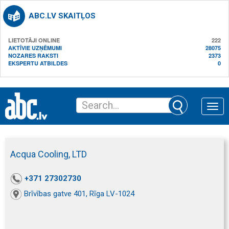
ABC.LV SKAITĻOS
LIETOTĀJI ONLINE
222
AKTĪVIE UZŅĒMUMI
28075
NOZARES RAKSTI
2373
EKSPERTU ATBILDES
0
Toggle
naviga
Acqua Cooling, LTD
+371 27302730
Brīvības gatve 401, Rīga LV-1024