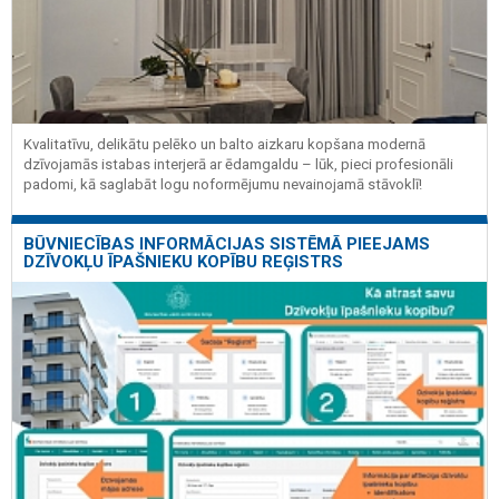
Kvalitatīvu, delikātu pelēko un balto aizkaru kopšana modernā
dzīvojamās istabas interjerā ar ēdamgaldu – lūk, pieci profesionāli
padomi, kā saglabāt logu noformējumu nevainojamā stāvoklī!
BŪVNIECĪBAS INFORMĀCIJAS SISTĒMĀ PIEEJAMS
DZĪVOKĻU ĪPAŠNIEKU KOPĪBU REĢISTRS