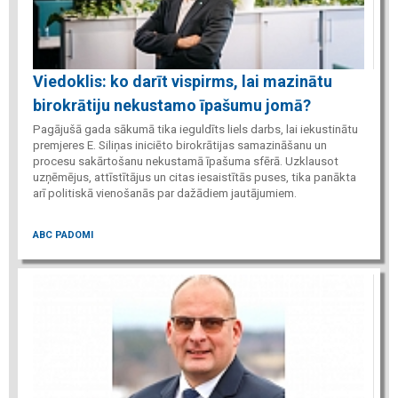
Viedoklis: ko darīt vispirms, lai mazinātu
birokrātiju nekustamo īpašumu jomā?
Pagājušā gada sākumā tika ieguldīts liels darbs, lai iekustinātu
premjeres E. Siliņas iniciēto birokrātijas samazināšanu un
procesu sakārtošanu nekustamā īpašuma sfērā. Uzklausot
uzņēmējus, attīstītājus un citas iesaistītās puses, tika panākta
arī politiskā vienošanās par dažādiem jautājumiem.
ABC PADOMI