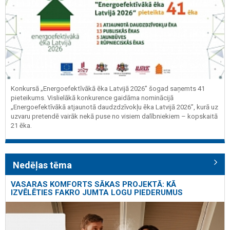
Konkursā „Energoefektīvākā ēka Latvijā 2026” šogad saņemts 41
pieteikums. Vislielākā konkurence gaidāma nominācijā
„Energoefektīvākā atjaunotā daudzdzīvokļu ēka Latvijā 2026”, kurā uz
uzvaru pretendē vairāk nekā puse no visiem dalībniekiem – kopskaitā
21 ēka.
Nedēļas tēma
VASARAS KOMFORTS SĀKAS PROJEKTĀ: KĀ
IZVĒLĒTIES FAKRO JUMTA LOGU PIEDERUMUS