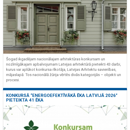
Šogad ikgadējam nacionālajam arhitektūras konkursam un
nozīmīgākajam apbalvojumam Latvijas arhitektūrā pieteikti 43 darbi,
kurus var aplūkot konkursa rīkotāja, Latvijas Arhitektu savienības,
mājaslapā. Tos nacionālā žūrija vērtēs divās kategorijās – objekti un
procesi.
KONKURSĀ “ENERGOEFEKTĪVĀKĀ ĒKA LATVIJĀ 2026”
PIETEIKTA 41 ĒKA