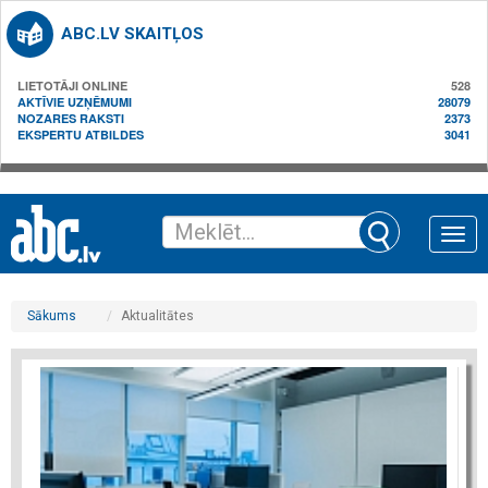
ABC.LV SKAITĻOS
LIETOTĀJI ONLINE
528
AKTĪVIE UZŅĒMUMI
28079
NOZARES RAKSTI
2373
EKSPERTU ATBILDES
3041
Toggle
naviga
Sākums
Aktualitātes