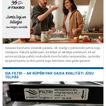
Vasaras karstums vislabāk parāda, cik svarīgi ir pārdomāti jumta logu
risinājumi. Rakstā aplūkojam, kā ārējie un iekšējie piederumi, kā arī
automatizācija palīdz nodrošināt komfortablu temperatūru, optimālu
apgaismojumu un ērtu jumta logu lietošanu visa gada garumā.
SIA FILTRI – AR RŪPĒM PAR GAISA KVALITĀTI JŪSU
TELPĀS