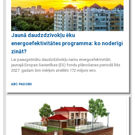
Jaunā daudzdzīvokļu ēku
energoefektivitātes programma: ko noderīgi
zināt?
Lai paaugstinātu daudzdzīvokļu namu energoefektivitāti,
jaunajā Eiropas Savienības (ES) fondu plānošanas periodā līdz
2027. gadam šim mērķim atvēlēti 172 miljoni eiro.
ABC PADOMI