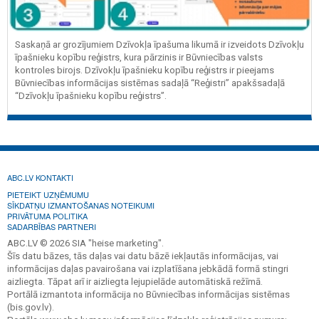
Saskaņā ar grozījumiem Dzīvokļa īpašuma likumā ir izveidots Dzīvokļu
īpašnieku kopību reģistrs, kura pārzinis ir Būvniecības valsts
kontroles birojs. Dzīvokļu īpašnieku kopību reģistrs ir pieejams
Būvniecības informācijas sistēmas sadaļā “Reģistri” apakšsadaļā
“Dzīvokļu īpašnieku kopību reģistrs”.
ABC.LV KONTAKTI
PIETEIKT UZŅĒMUMU
SĪKDATŅU IZMANTOŠANAS NOTEIKUMI
PRIVĀTUMA POLITIKA
SADARBĪBAS PARTNERI
ABC.LV © 2026 SIA "heise marketing".
Šīs datu bāzes, tās daļas vai datu bāzē iekļautās informācijas, vai
informācijas daļas pavairošana vai izplatīšana jebkādā formā stingri
aizliegta. Tāpat arī ir aizliegta lejupielāde automātiskā režīmā.
Portālā izmantota informācija no Būvniecības informācijas sistēmas
(bis.gov.lv).