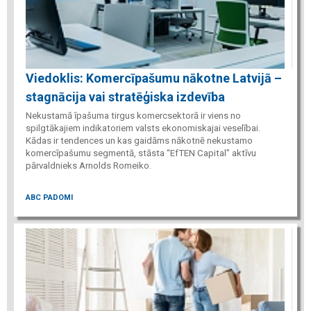
Viedoklis: Komercīpašumu nākotne Latvijā –
stagnācija vai stratēģiska izdevība
Nekustamā īpašuma tirgus komercsektorā ir viens no
spilgtākajiem indikatoriem valsts ekonomiskajai veselībai.
Kādas ir tendences un kas gaidāms nākotnē nekustamo
komercīpašumu segmentā, stāsta “EfTEN Capital” aktīvu
pārvaldnieks Arnolds Romeiko.
ABC PADOMI