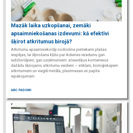
Mazāk laika uzkopšanai, zemāki
apsaimniekošanas izdevumi: kā efektīvi
šķirot atkritumus birojā?
Atkritumu apsaimniekotāji nodrošina pietiekami plašas
iespējas, lai šķirošana kļūtu par ikdienas ieradumu gan
iedzīvotājiem, gan uzņēmumiem: atsevišķus konteinerus
dažādu šķirojamo atkritumu veidiem – stiklam, bioloģiskajiem
atkritumiem un vieglā metāla, plastmasas un papīra
iepakojumam.
ABC PADOMI