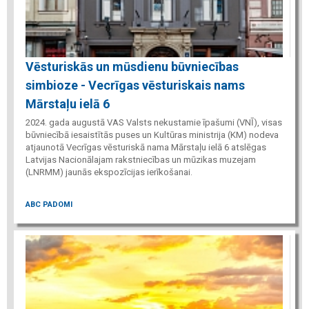
Vēsturiskās un mūsdienu būvniecības
simbioze - Vecrīgas vēsturiskais nams
Mārstaļu ielā 6
2024. gada augustā VAS Valsts nekustamie īpašumi (VNĪ), visas
būvniecībā iesaistītās puses un Kultūras ministrija (KM) nodeva
atjaunotā Vecrīgas vēsturiskā nama Mārstaļu ielā 6 atslēgas
Latvijas Nacionālajam rakstniecības un mūzikas muzejam
(LNRMM) jaunās ekspozīcijas ierīkošanai.
ABC PADOMI