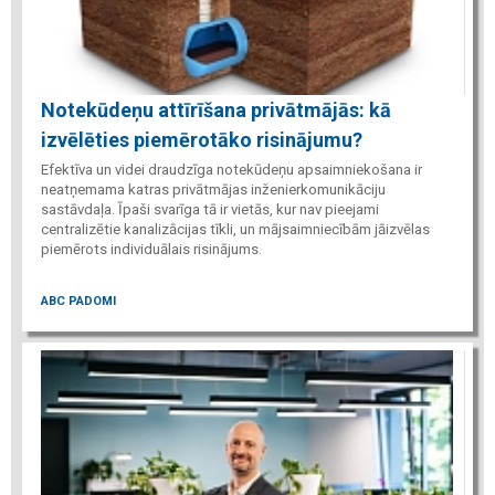
Notekūdeņu attīrīšana privātmājās: kā
izvēlēties piemērotāko risinājumu?
Efektīva un videi draudzīga notekūdeņu apsaimniekošana ir
neatņemama katras privātmājas inženierkomunikāciju
sastāvdaļa. Īpaši svarīga tā ir vietās, kur nav pieejami
centralizētie kanalizācijas tīkli, un mājsaimniecībām jāizvēlas
piemērots individuālais risinājums.
ABC PADOMI