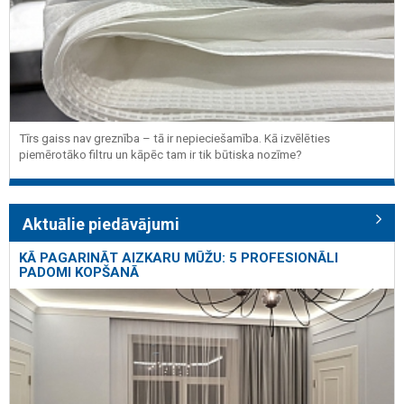
Tīrs gaiss nav greznība – tā ir nepieciešamība. Kā izvēlēties
piemērotāko filtru un kāpēc tam ir tik būtiska nozīme?
Aktuālie piedāvājumi
KĀ PAGARINĀT AIZKARU MŪŽU: 5 PROFESIONĀLI
PADOMI KOPŠANĀ