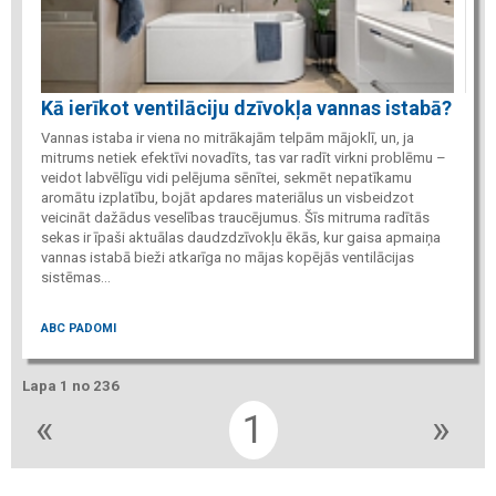
Kā ierīkot ventilāciju dzīvokļa vannas istabā?
Vannas istaba ir viena no mitrākajām telpām mājoklī, un, ja
mitrums netiek efektīvi novadīts, tas var radīt virkni problēmu –
veidot labvēlīgu vidi pelējuma sēnītei, sekmēt nepatīkamu
aromātu izplatību, bojāt apdares materiālus un visbeidzot
veicināt dažādus veselības traucējumus. Šīs mitruma radītās
sekas ir īpaši aktuālas daudzdzīvokļu ēkās, kur gaisa apmaiņa
vannas istabā bieži atkarīga no mājas kopējās ventilācijas
sistēmas...
ABC PADOMI
Lapa 1 no 236
«
1
»