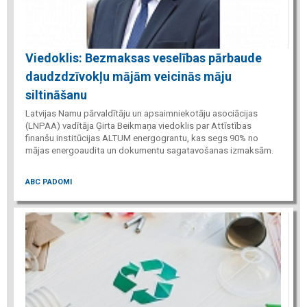
Viedoklis: Bezmaksas veselības pārbaude
daudzdzīvokļu mājām veicinās māju
siltināšanu
Latvijas Namu pārvaldītāju un apsaimniekotāju asociācijas
(LNPAA) vadītāja Ģirta Beikmaņa viedoklis par Attīstības
finanšu institūcijas ALTUM energograntu, kas segs 90% no
mājas energoaudita un dokumentu sagatavošanas izmaksām.
ABC PADOMI