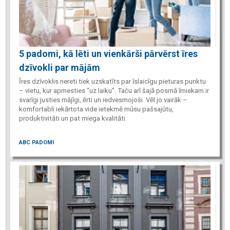
5 padomi, kā lēti un vienkārši pārvērst īres
dzīvokli par mājām
Īres dzīvoklis nereti tiek uzskatīts par īslaicīgu pieturas punktu
– vietu, kur apmesties “uz laiku”. Taču arī šajā posmā īrniekam ir
svarīgi justies mājīgi, ērti un iedvesmojoši. Vēl jo vairāk –
komfortabli iekārtota vide ietekmē mūsu pašsajūtu,
produktivitāti un pat miega kvalitāti.
ABC PADOMI