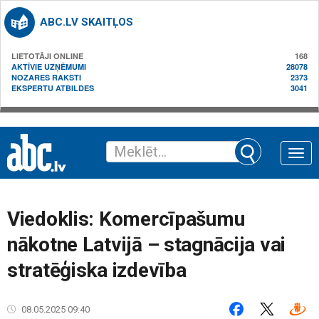
ABC.LV SKAITĻOS
LIETOTĀJI ONLINE
168
AKTĪVIE UZŅĒMUMI
28078
NOZARES RAKSTI
2373
EKSPERTU ATBILDES
3041
Toggle
naviga
Viedoklis: Komercīpašumu
nākotne Latvijā – stagnācija vai
stratēģiska izdevība
08.05.2025 09:40