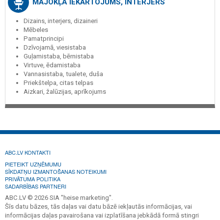
MĀJOKĻA IEKĀRTOJUMS, INTERJERS
Dizains, interjers, dizaineri
Mēbeles
Pamatprincipi
Dzīvojamā, viesistaba
Guļamistaba, bērnistaba
Virtuve, ēdamistaba
Vannasistaba, tualete, duša
Priekštelpa, citas telpas
Aizkari, žalūzijas, aprīkojums
ABC.LV KONTAKTI
PIETEIKT UZŅĒMUMU
SĪKDATŅU IZMANTOŠANAS NOTEIKUMI
PRIVĀTUMA POLITIKA
SADARBĪBAS PARTNERI
ABC.LV © 2026 SIA "heise marketing".
Šīs datu bāzes, tās daļas vai datu bāzē iekļautās informācijas, vai
informācijas daļas pavairošana vai izplatīšana jebkādā formā stingri