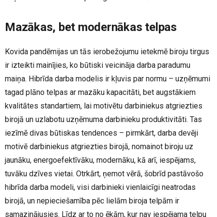
Mazākas, bet modernākas telpas
Kovida pandēmijas un tās ierobežojumu ietekmē biroju tirgus
ir izteikti mainījies, ko būtiski veicināja darba paradumu
maiņa. Hibrīda darba modelis ir kļuvis par normu – uzņēmumi
tagad plāno telpas ar mazāku kapacitāti, bet augstākiem
kvalitātes standartiem, lai motivētu darbiniekus atgriezties
birojā un uzlabotu uzņēmuma darbinieku produktivitāti. Tas
iezīmē divas būtiskas tendences – pirmkārt, darba devēji
motivē darbiniekus atgriezties birojā, nomainot biroju uz
jaunāku, energoefektīvāku, modernāku, kā arī, iespējams,
tuvāku dzīves vietai. Otrkārt, ņemot vērā, šobrīd pastāvošo
hibrīda darba modeli, visi darbinieki vienlaicīgi neatrodas
birojā, un nepieciešamība pēc lielām biroja telpām ir
samazinājusies. Līdz ar to no ēkām, kur nav iespējama telpu