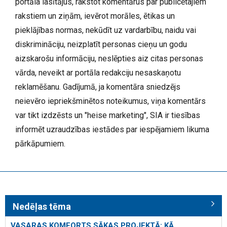
portāla lasītājus, rakstot komentārus par publicētajiem
rakstiem un ziņām, ievērot morāles, ētikas un
pieklājības normas, nekūdīt uz vardarbību, naidu vai
diskrimināciju, neizplatīt personas cieņu un godu
aizskarošu informāciju, neslēpties aiz citas personas
vārda, neveikt ar portāla redakciju nesaskaņotu
reklamēšanu. Gadījumā, ja komentāra sniedzējs
neievēro iepriekšminētos noteikumus, viņa komentārs
var tikt izdzēsts un "heise marketing", SIA ir tiesības
informēt uzraudzības iestādes par iespējamiem likuma
pārkāpumiem.
Nedēļas tēma
VASARAS KOMFORTS SĀKAS PROJEKTĀ: KĀ