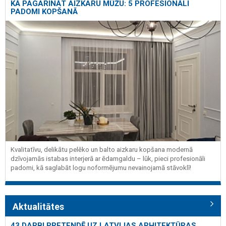
KĀ PAGARINĀT AIZKARU MŪŽU: 5 PROFESIONĀLI
PADOMI KOPŠANĀ
Kvalitatīvu, delikātu pelēko un balto aizkaru kopšana modernā
dzīvojamās istabas interjerā ar ēdamgaldu – lūk, pieci profesionāli
padomi, kā saglabāt logu noformējumu nevainojamā stāvoklī!
Aktualitātes
43 DARBI PRETENDĒ UZ LATVIJAS ARHITEKTŪRAS