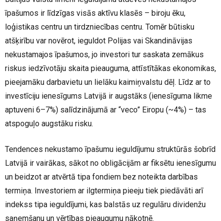
īpašumos ir līdzīgas visās aktīvu klasēs – biroju ēku,
loģistikas centru un tirdzniecības centru. Tomēr būtisku
atšķirību var novērot, ieguldot Polijas vai Skandināvijas
nekustamajos īpašumos, jo investori tur saskata zemākus
riskus iedzīvotāju skaita pieauguma, attīstītākas ekonomikas,
pieejamāku darbavietu un lielāku kaimiņvalstu dēļ. Līdz ar to
investīciju ienesīgums Latvijā ir augstāks (ienesīguma likme
aptuveni 6–7%) salīdzinājumā ar “veco” Eiropu (~4%) – tas
atspoguļo augstāku risku.
Tendences nekustamo īpašumu ieguldījumu struktūrās šobrīd
Latvijā ir vairākas, sākot no obligācijām ar fiksētu ienesīgumu
un beidzot ar atvērtā tipa fondiem bez noteikta darbības
termiņa. Investoriem ar ilgtermiņa pieeju tiek piedāvāti arī
indekss tipa ieguldījumi, kas balstās uz regulāru dividenžu
saņemšanu un vērtības pieaugumu nākotnē.