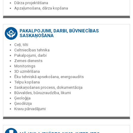
Dārza projektēšana
Apzaļumošana, dārza kopšana
PAKALPOJUMI, DARBI, BŪVNIECĪBAS
SASKAŅOŠANA
Ceļi, tilti
Celtniecības tehnika
Pakalpojumi, darbi
Zemes dienests
Monitorings
3D uzmērīšana
Ēku tehniskā apsekošana, energoaudits
Telpu kopšana
Saskaņošanas process, dokumentācija
Būvvaldes, būvuzraudzība, likumi
Ģeoloģija
Ģeodēzija
Kravu pārvadājumi