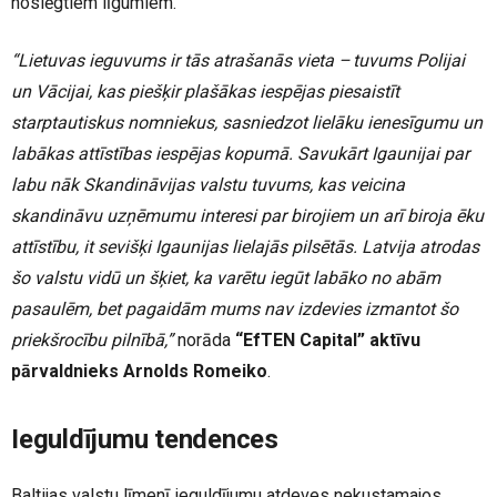
noslēgtiem līgumiem.
“Lietuvas ieguvums ir tās atrašanās vieta – tuvums Polijai
un Vācijai, kas piešķir plašākas iespējas piesaistīt
starptautiskus nomniekus, sasniedzot lielāku ienesīgumu un
labākas attīstības iespējas kopumā. Savukārt Igaunijai par
labu nāk Skandināvijas valstu tuvums, kas veicina
skandināvu uzņēmumu interesi par birojiem un arī biroja ēku
attīstību, it sevišķi Igaunijas lielajās pilsētās. Latvija atrodas
šo valstu vidū un šķiet, ka varētu iegūt labāko no abām
pasaulēm, bet pagaidām mums nav izdevies izmantot šo
priekšrocību pilnībā,”
norāda
“EfTEN Capital” aktīvu
pārvaldnieks Arnolds Romeiko
.
Ieguldījumu tendences
Baltijas valstu līmenī ieguldījumu atdeves nekustamajos