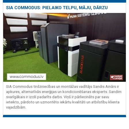
SIA COMMODUS: PIELAIKO TELPU, MĀJU, DĀRZU
SIA Commodus tirdzniecības un montāžas vadītājs Sandis Ainārs ir
apkures, alternatīvās enerģijas un kondicionēšanas eksperts. Sandim
svarīgākais ir izcili padarīts darbs. Viņš ir pārliecināts par savu
ieteikto, pārdoto un uzmontēto iekārtu kvalitāti un atbilstību klienta
vajadzībām.