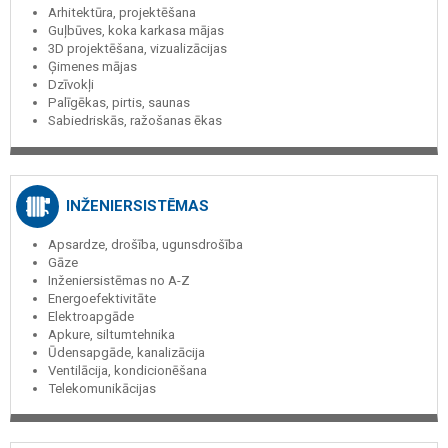
Arhitektūra, projektēšana
Guļbūves, koka karkasa mājas
3D projektēšana, vizualizācijas
Ģimenes mājas
Dzīvokļi
Palīgēkas, pirtis, saunas
Sabiedriskās, ražošanas ēkas
INŽENIERSISTĒMAS
Apsardze, drošība, ugunsdrošība
Gāze
Inženiersistēmas no A-Z
Energoefektivitāte
Elektroapgāde
Apkure, siltumtehnika
Ūdensapgāde, kanalizācija
Ventilācija, kondicionēšana
Telekomunikācijas