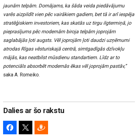
jaunām telpām. Domājams, ka šāda veida piedāvājumu
varēs aizpildīt vien pēc vairākiem gadiem, bet tā ir arī iespēja
stratēģiskiem investoriem, kas skatās uz tirgu ilgtermiņā, jo
pieprasījums pēc modernām biroja telpām joprojām
saglabājās ļoti augsts. Vēl joprojām ļoti daudzi uzņēmumi
atrodas Rīgas vēsturiskajā centrā, simtgadīgās dzīvokļu
mājās, kas neatbilst mūsdienu standartiem. Līdz ar to
potenciāls absorbēt modernās ēkas vēl joprojām pastāv,”
saka A. Romeiko.
Dalies ar šo rakstu