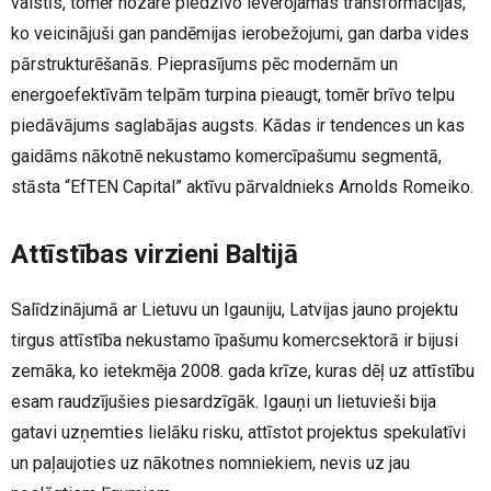
valstīs, tomēr nozare piedzīvo ievērojamas transformācijas,
ko veicinājuši gan pandēmijas ierobežojumi, gan darba vides
pārstrukturēšanās. Pieprasījums pēc modernām un
energoefektīvām telpām turpina pieaugt, tomēr brīvo telpu
piedāvājums saglabājas augsts. Kādas ir tendences un kas
gaidāms nākotnē nekustamo komercīpašumu segmentā,
stāsta “EfTEN Capital” aktīvu pārvaldnieks Arnolds Romeiko.
Attīstības virzieni Baltijā
Salīdzinājumā ar Lietuvu un Igauniju, Latvijas jauno projektu
tirgus attīstība nekustamo īpašumu komercsektorā ir bijusi
zemāka, ko ietekmēja 2008. gada krīze, kuras dēļ uz attīstību
esam raudzījušies piesardzīgāk. Igauņi un lietuvieši bija
gatavi uzņemties lielāku risku, attīstot projektus spekulatīvi
un paļaujoties uz nākotnes nomniekiem, nevis uz jau