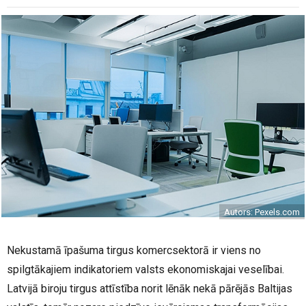
Autors: Pexels.com
Nekustamā īpašuma tirgus komercsektorā ir viens no
spilgtākajiem indikatoriem valsts ekonomiskajai veselībai.
Latvijā biroju tirgus attīstība norit lēnāk nekā pārējās Baltijas