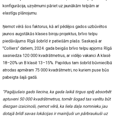
konfigurācija, uzņēmumi pāriet uz jaunākām telpām ar
elastīgu plānojumu.
Ņemot vērā šos faktorus, kā arī pēdējos gados uzbūvētos
jaunos augstākās klases biroju projektus, brīvo telpu
piedāvājums Rīgā šobrīd ir patiešām plašs. Saskaņā ar
"Colliers" datiem, 2024. gada beigās brīvo telpu apjoms Rīgā
sasniedza 120 000 kvadrātmetrus, ar vidējo vakanci A klasē
18–20% un B klasē 13–15%. Papildus tam šobrīd būvniecībā
atrodas apmēram 75 000 kvadrātmetri, no kuriem puse būs
pabeigta šajā gadā.
“Pagājušais gads liecina, ka gada laikā tirgus spēj absorbēt
aptuveni 50 000 kvadrātmetrus, tomēr šogad tas varētu būt
diezgan izaicinoši, ņemot vērā, ka liela daļa nomnieku jau
dotajā brīdī savas lokācijas ir mainījuši un pārbraukuši uz