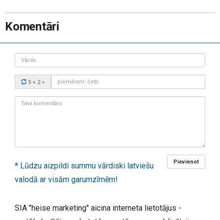
Komentāri
Vārds
Drošības
5 + 2
=
kods:
Tavs
komentārs:
Pievienot
* Lūdzu aizpildi summu vārdiski latviešu
valodā ar visām garumzīmēm!
SIA "heise marketing" aicina interneta lietotājus -