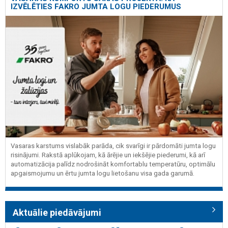
IZVĒLĒTIES FAKRO JUMTA LOGU PIEDERUMUS
Vasaras karstums vislabāk parāda, cik svarīgi ir pārdomāti jumta logu
risinājumi. Rakstā aplūkojam, kā ārējie un iekšējie piederumi, kā arī
automatizācija palīdz nodrošināt komfortablu temperatūru, optimālu
apgaismojumu un ērtu jumta logu lietošanu visa gada garumā.
Aktuālie piedāvājumi