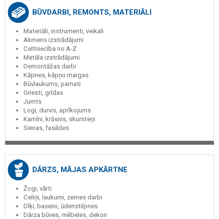
BŪVDARBI, REMONTS, MATERIĀLI
Materiāli, instrumenti, veikali
Akmens izstrādājumi
Celtniecība no A-Z
Metāla izstrādājumi
Demontāžas darbi
Kāpnes, kāpņu margas
Būvlaukums, pamati
Griesti, grīdas
Jumts
Logi, durvis, aprīkojums
Kamīni, krāsnis, skursteņi
Sienas, fasādes
DĀRZS, MĀJAS APKĀRTNE
Žogi, vārti
Celiņi, laukumi, zemes darbi
Dīķi, baseini, ūdenstilpnes
Dārza būves, mēbeles, dekori