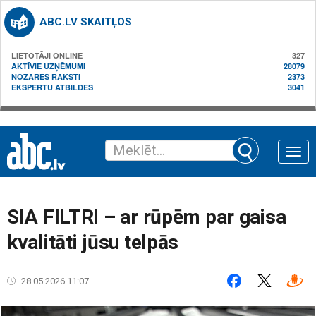
ABC.LV SKAITĻOS
LIETOTĀJI ONLINE
327
AKTĪVIE UZŅĒMUMI
28079
NOZARES RAKSTI
2373
EKSPERTU ATBILDES
3041
Toggle
naviga
SIA FILTRI – ar rūpēm par gaisa
kvalitāti jūsu telpās
28.05.2026 11:07