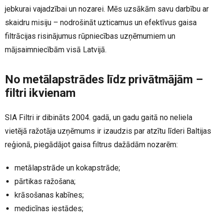
jebkurai vajadzībai un nozarei. Mēs uzsākām savu darbību ar
skaidru misiju – nodrošināt uzticamus un efektīvus gaisa
filtrācijas risinājumus rūpniecības uzņēmumiem un
mājsaimniecībām visā Latvijā.
No metālapstrādes līdz privātmājām –
filtri ikvienam
SIA Filtri ir dibināts 2004. gadā, un gadu gaitā no neliela
vietējā ražotāja uzņēmums ir izaudzis par atzītu līderi Baltijas
reģionā, piegādājot gaisa filtrus dažādām nozarēm:
metālapstrāde un kokapstrāde;
pārtikas ražošana;
krāsošanas kabīnes;
medicīnas iestādes;