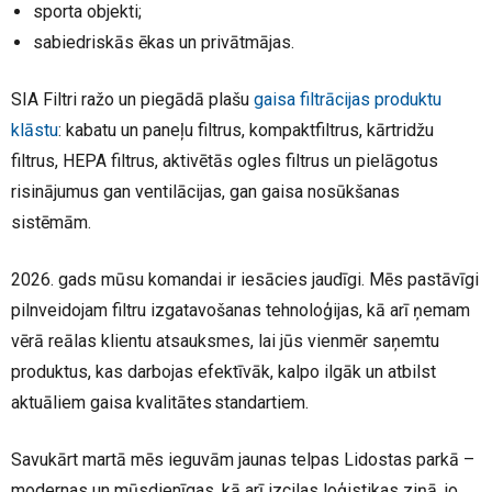
sporta objekti;
sabiedriskās ēkas un privātmājas.
SIA Filtri ražo un piegādā plašu
gaisa filtrācijas produktu
klāstu
: kabatu un paneļu filtrus, kompaktfiltrus, kārtridžu
filtrus, HEPA filtrus, aktivētās ogles filtrus un pielāgotus
risinājumus gan ventilācijas, gan gaisa nosūkšanas
sistēmām.
2026. gads mūsu komandai ir iesācies jaudīgi. Mēs pastāvīgi
pilnveidojam filtru izgatavošanas tehnoloģijas, kā arī ņemam
vērā reālas klientu atsauksmes, lai jūs vienmēr saņemtu
produktus, kas darbojas efektīvāk, kalpo ilgāk un atbilst
aktuāliem gaisa kvalitātes standartiem.
Savukārt martā mēs ieguvām jaunas telpas Lidostas parkā –
modernas un mūsdienīgas, kā arī izcilas loģistikas ziņā, jo