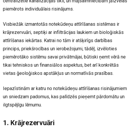
centralizētie kanalizācijas tīkli, un mājsaimniecībām jāizvēlas
piemērots individuālais risinājums.
Visbiežāk izmantotās notekūdeņu attīrīšanas sistēmas ir
krājrezervuāri, septiķi ar infiltrācijas laukiem un bioloģiskās
attīrīšanas iekārtas. Katrai no tām ir atšķirīgs darbības
princips, priekšrocības un ierobežojumi, tādēļ, izvēloties
piemērotāko sistēmu savai privātmājai, būtiski ņemt vērā ne
tikai tehniskos un finansiālos aspektus, bet arī konkrētās
vietas ģeoloģiskos apstākļus un normatīvās prasības.
Iepazīstinām ar katru no notekūdeņu attīrīšanas risinājumiem
un sniedzam padomus, kas palīdzēs pieņemt pārdomātu un
ilgtspējīgu lēmumu.
1. Krājrezervuāri