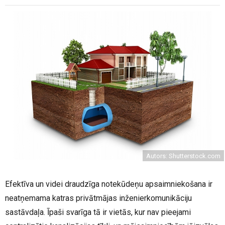
Autors: Shutterstock.com
Efektīva un videi draudzīga notekūdeņu apsaimniekošana ir
neatņemama katras privātmājas inženierkomunikāciju
sastāvdaļa. Īpaši svarīga tā ir vietās, kur nav pieejami