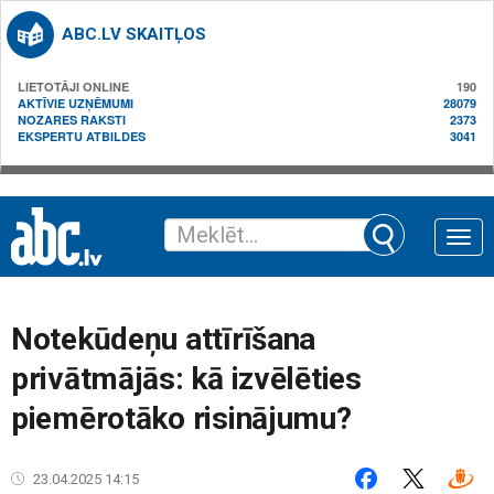
ABC.LV SKAITĻOS
LIETOTĀJI ONLINE
190
AKTĪVIE UZŅĒMUMI
28079
NOZARES RAKSTI
2373
EKSPERTU ATBILDES
3041
Toggle
naviga
Notekūdeņu attīrīšana
privātmājās: kā izvēlēties
piemērotāko risinājumu?
23.04.2025 14:15