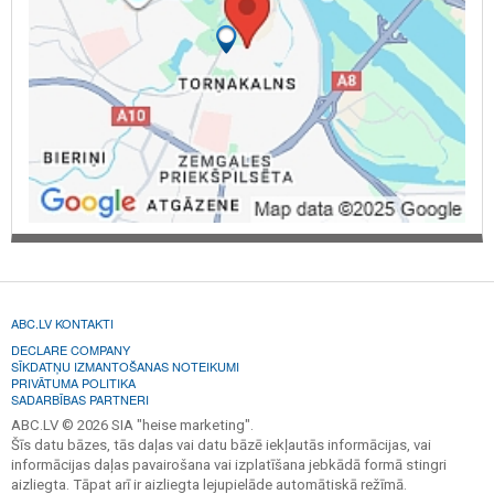
ABC.LV KONTAKTI
DECLARE COMPANY
SĪKDATŅU IZMANTOŠANAS NOTEIKUMI
PRIVĀTUMA POLITIKA
SADARBĪBAS PARTNERI
ABC.LV © 2026 SIA "heise marketing".
Šīs datu bāzes, tās daļas vai datu bāzē iekļautās informācijas, vai
informācijas daļas pavairošana vai izplatīšana jebkādā formā stingri
aizliegta. Tāpat arī ir aizliegta lejupielāde automātiskā režīmā.