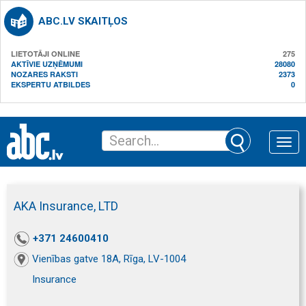
ABC.LV SKAITĻOS
LIETOTĀJI ONLINE
275
AKTĪVIE UZŅĒMUMI
28080
NOZARES RAKSTI
2373
EKSPERTU ATBILDES
0
Toggle
naviga
AKA Insurance, LTD
+371 24600410
Vienības gatve 18A, Rīga, LV-1004
Insurance