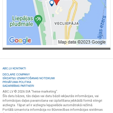
ABC.LV KONTAKTI
DECLARE COMPANY
SĪKDATŅU IZMANTOŠANAS NOTEIKUMI
PRIVĀTUMA POLITIKA
SADARBĪBAS PARTNERI
ABC.LV © 2026 SIA "heise marketing".
Šīs datu bāzes, tās daļas vai datu bāzē iekļautās informācijas, vai
informācijas daļas pavairošana vai izplatīšana jebkādā formā stingri
aizliegta. Tāpat arī ir aizliegta lejupielāde automātiskā režīmā.
Portālā izmantota informācija no Būvniecības informācijas sistēmas