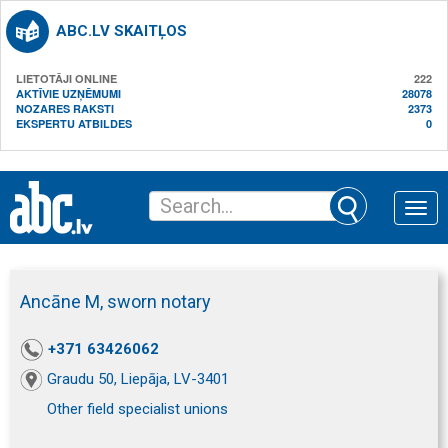
ABC.LV SKAITĻOS
LIETOTĀJI ONLINE
222
AKTĪVIE UZŅĒMUMI
28078
NOZARES RAKSTI
2373
EKSPERTU ATBILDES
0
Toggle
naviga
Ancāne M, sworn notary
+371 63426062
Graudu 50, Liepāja, LV-3401
Other field specialist unions